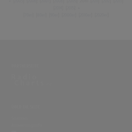
«
[
2005
] [
2006
] [
2007
] [
2008
] [
2009
]
2010
[
2011
] [
2012
] [
2013
]
[
2014
] [
2015
]
»
[
70er
] [
80er
] [
90er
] [
2000er
] [
2010er
] [
2020er
]
PARTNERSEITE
ÜBER DIE SEITE
Sitenews
Auswertungsinfo