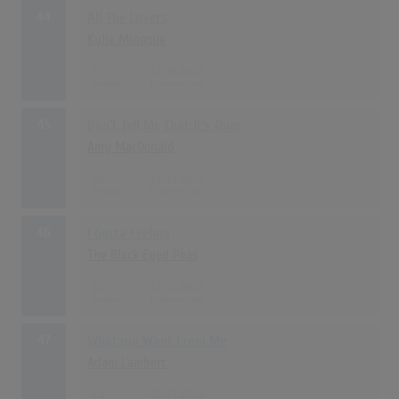
44
All The Lovers
Kylie Minogue
17
27.06.2010
45
Don't Tell Me That It's Over
Amy MacDonald
16
21.03.2010
46
I Gotta Feeling
The Black Eyed Peas
15
10.01.2010
47
Whataya Want From Me
Adam Lambert
13
30.05.2010