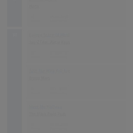
Hurts
36
05.09.2010
30
Empire State Of Mind
Jay-Z Feat. Alicia Keys
33
10.01.2010
Just The Way You Are
Bruno Mars
33
28.11.2010
Meet Me Halfway
The Black Eyed Peas
33
10.01.2010