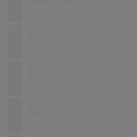
Yolanda Be Cool & Dcup
141
18.07.2010
4
Tik Tok
Kesha
132
10.01.2010
5
Alors On Danse
Stromae
120
04.04.2010
6
Stereo Love
Edward Maya & Vika Jigulina
114
31.01.2010