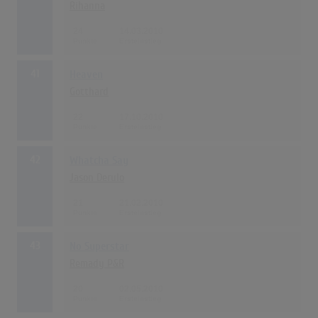
Rihanna
24
14.03.2010
41
Heaven
Gotthard
22
17.10.2010
42
Whatcha Say
Jason Derulo
21
21.02.2010
43
No Superstar
Remady P&R
20
02.05.2010