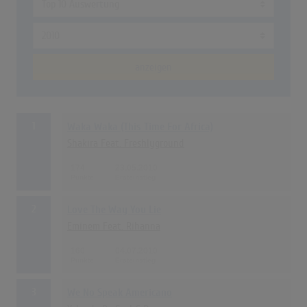
anzeigen
1
Waka Waka (This Time For Africa)
Shakira Feat. Freshlyground
174
23.05.2010
2
Love The Way You Lie
Eminem Feat. Rihanna
160
04.07.2010
3
We No Speak Americano