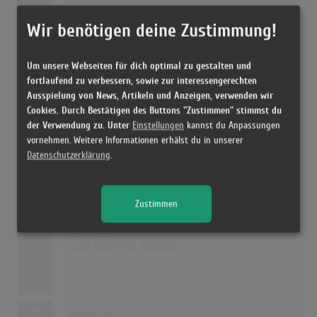
39
10.01.2010
Wir benötigen deine Zustimmung!
The Time (Dirty Bit)
Um unsere Webseiten für dich optimal zu gestalten und
The Black Eyed Peas
fortlaufend zu verbessern, sowie zur interessengerechten
Ausspielung von News, Artikeln und Anzeigen, verwenden wir
39
28.11.2010
Cookies. Durch Bestätigen des Buttons "Zustimmen" stimmst du
der Verwendung zu. Unter
Einstellungen
kannst du Anpassungen
vornehmen. Weitere Informationen erhälst du in unserer
27
Airplanes
Datenschutzerklärung
.
B.o.B feat. Hayley Williams of Paramore
38
22.08.2010
Zustimmen
28
Telephone
Lady Gaga Feat. Beyonce
37
11.04.2010
29
Wonderful Life