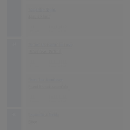
Stay The Night
James Blunt
33
07.11.2010
34
DJ Got Us Fallin' In Love
Usher feat. Pitbull
31
10.10.2010
Over The Rainbow
Israel Kamakawiwo'ole
31
14.11.2010
36
Legändä & Heldä
Bligg