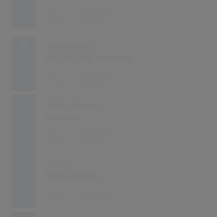
68
09.05.2010
15
California Gurls
Katy Perry feat. Snoop Dogg
63
27.06.2010
16
Barbra Streisand
Duck Sauce
62
14.11.2010
Helele
Velile & Safri Duo
62
13.06.2010