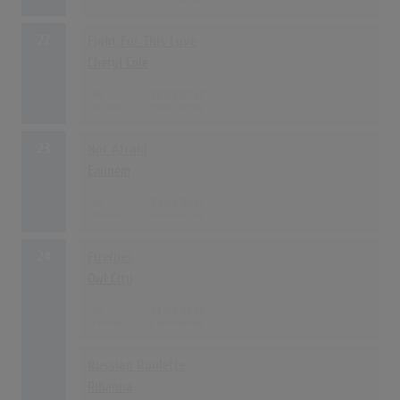
22
Fight For This Love
Cheryl Cole
46
28.03.2010
23
Not Afraid
Eminem
44
23.05.2010
24
Fireflies
Owl City
39
31.01.2010
Russian Roulette
Rihanna