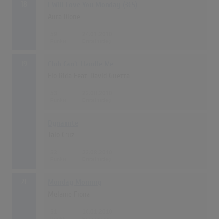
18
I Will Love You Monday (365)
Aura Dione
59
24.01.2010
19
Club Can't Handle Me
Flo Rida Feat. David Guetta
53
22.08.2010
Dynamite
Taio Cruz
53
22.08.2010
21
Monday Morning
Melanie Fiona
51
10.01.2010