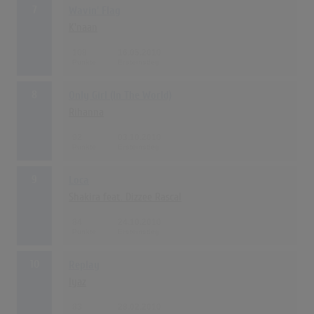
7
Wavin' Flag
K'naan
108
16.05.2010
8
Only Girl (In The World)
Rihanna
92
03.10.2010
9
Loca
Shakira feat. Dizzee Rascal
84
24.10.2010
10
Replay
Iyaz
83
28.02.2010