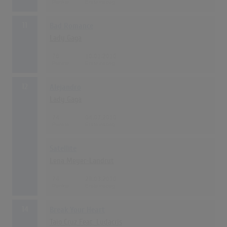
11
Bad Romance
Lady Gaga
76
10.01.2010
12
Alejandro
Lady Gaga
74
04.07.2010
Satellite
Lena Meyer-Landrut
74
28.03.2010
14
Break Your Heart
Taio Cruz Feat. Ludacris