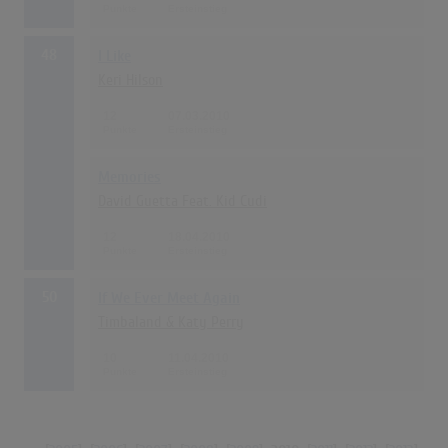
48
I Like
Keri Hilson
12
07.03.2010
Memories
David Guetta Feat. Kid Cudi
12
18.04.2010
50
If We Ever Meet Again
Timbaland & Katy Perry
10
11.04.2010