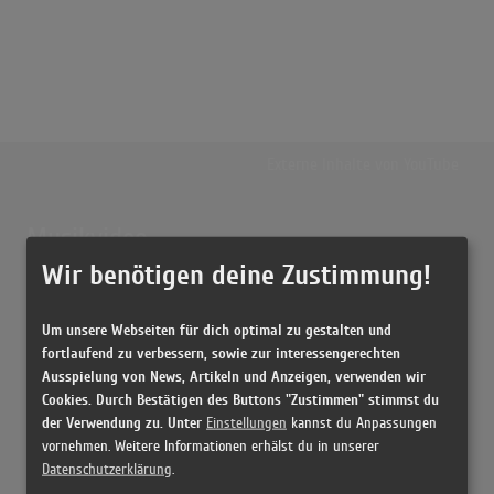
Externe Inhalte von
YouTube
Musikvideo
Wir benötigen deine Zustimmung!
Sie müssen die
Cookie Zustimmung ändern
, um Videos zu laden!
18 Treffer zu "Love The Way You Lie Eminem Feat. Rihanna"
Um unsere Webseiten für dich optimal zu gestalten und
Eminem - Love The Way You Lie ft. Rihanna
fortlaufend zu verbessern, sowie zur interessengerechten
(4:27)
Ausspielung von News, Artikeln und Anzeigen, verwenden wir
Eminem feat. Rihanna - Love The Way You Lie (Official Music Video)
Cookies. Durch Bestätigen des Buttons "Zustimmen" stimmst du
(4:27)
der Verwendung zu. Unter
Einstellungen
kannst du Anpassungen
vornehmen. Weitere Informationen erhälst du in unserer
Eminem, Rihanna - Love The Way You Lie
Datenschutzerklärung
.
(4:24)