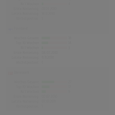
Nr.1 Wochen
4
Erste Notierung:
01.07.2010
Letzte Notierung:
18.11.2010
Höchstpostion:
1
Finnland
Wochen Gesamt
18
Top-10 Wochen
14
Nr.1 Wochen
3
Erste Notierung:
08.07.2010
Letzte Notierung:
11.11.2010
Höchstpostion:
1
Dänemark
Wochen Gesamt
27
Top-10 Wochen
17
Nr.1 Wochen
9
Erste Notierung:
02.07.2010
Letzte Notierung:
07.01.2011
Höchstpostion:
1