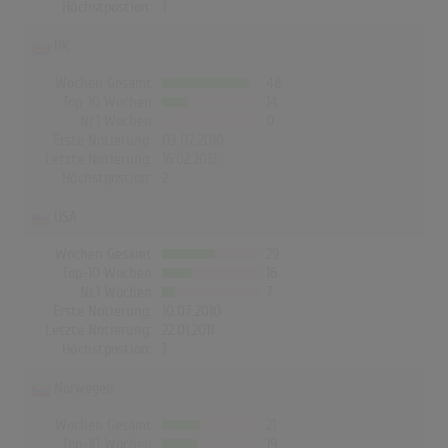
Höchstpostion:
1
UK
Wochen Gesamt
48
Top-10 Wochen
14
Nr.1 Wochen
0
Erste Notierung:
03.07.2010
Letzte Notierung:
16.02.2013
Höchstpostion:
2
USA
Wochen Gesamt
29
Top-10 Wochen
16
Nr.1 Wochen
7
Erste Notierung:
10.07.2010
Letzte Notierung:
22.01.2011
Höchstpostion:
1
Norwegen
Wochen Gesamt
21
Top-10 Wochen
19