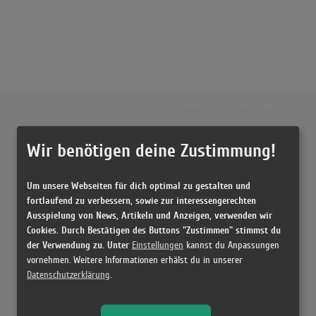
Externe Inhalte von
YouTube
Wir benötigen deine Zustimmung!
Musikvideo
Sie müssen die
Cookie Zustimmung ändern
, um Videos zu laden!
15 Treffer zu "Rude Boy Rihanna"
Um unsere Webseiten für dich optimal zu gestalten und
fortlaufend zu verbessern, sowie zur interessengerechten
Rihanna - Rude Boy (Official Music Video)
Ausspielung von News, Artikeln und Anzeigen, verwenden wir
(3:45)
Cookies. Durch Bestätigen des Buttons "Zustimmen" stimmst du
der Verwendung zu. Unter
Einstellungen
kannst du Anpassungen
Rihanna - Rude Boy (Official Music Video)
vornehmen. Weitere Informationen erhälst du in unserer
(3:45)
Datenschutzerklärung
.
Rihanna - Take A Bow
(3:50)