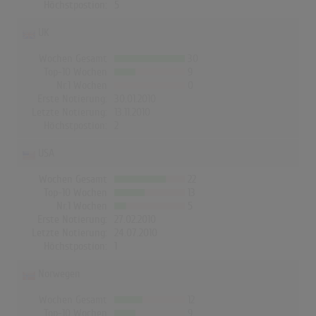
Höchstpostion:
5
UK
Wochen Gesamt
30
Top-10 Wochen
9
Nr.1 Wochen
0
Erste Notierung:
30.01.2010
Letzte Notierung:
13.11.2010
Höchstpostion:
2
USA
Wochen Gesamt
22
Top-10 Wochen
13
Nr.1 Wochen
5
Erste Notierung:
27.02.2010
Letzte Notierung:
24.07.2010
Höchstpostion:
1
Norwegen
Wochen Gesamt
12
Top-10 Wochen
9