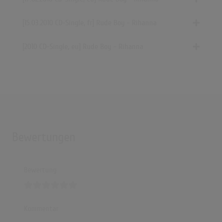
(2:59)
Rihanna • Rude Boy {tradução/legendado}
[15.03.2010 CD-Single, fr] Rude Boy - Rihanna
(3:47)
Rihanna - Rude Boy / Youn Choreography
[2010 CD-Single, eu] Rude Boy - Rihanna
(2:46)
Rude Boy Versão FUNK ?
(0:38)
Bewertungen
Bewertung
Kommentar