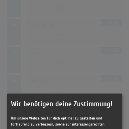
81
26.09.2021
1 Song
23
Glass Animals
80
05.09.2021
1 Song
24
Tiësto
65
24.01.2021
1 Song
25
Daniel Caesar
61
28.03.2021
Wir benötigen deine Zustimmung!
1 Song
Giveon
Um unsere Webseiten für dich optimal zu gestalten und
61
28.03.2021
fortlaufend zu verbessern, sowie zur interessengerechten