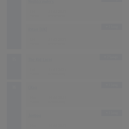
Nightcrawlers
116
21.03.2021
1 Song
Riton [UK]
116
21.03.2021
2 Songs
15
The Kid Laroi
110
21.03.2021
1 Song
16
CKay
104
19.09.2021
1 Song
Joeboy
104
19.09.2021