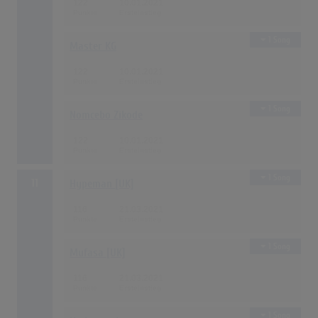
122
10.01.2021
1 Song
Master KG
122
10.01.2021
1 Song
Nomcebo Zikode
122
10.01.2021
1 Song
11
Hypeman [UK]
116
21.03.2021
1 Song
Mufasa [UK]
116
21.03.2021
1 Song