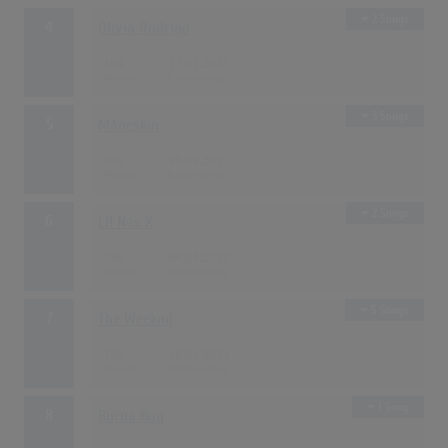
2 Songs
4
Olivia Rodrigo
154
17.01.2021
3 Songs
5
Måneskin
140
30.05.2021
2 Songs
6
Lil Nas X
130
04.04.2021
5 Songs
7
The Weeknd
129
10.01.2021
1 Song
8
Burna Boy