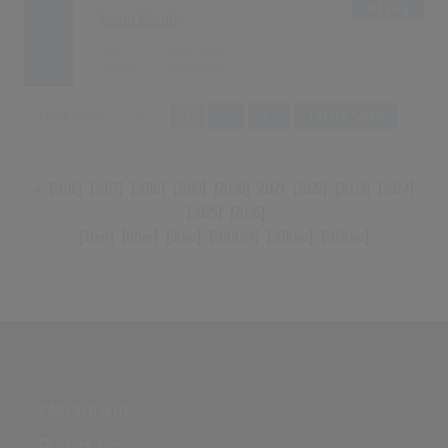
1 Song
Jason Derulo
18
24.01.2021
Previous
Next
Erste Seite
«
1
2
»
Letzte Seite
«
[
2016
] [
2017
] [
2018
] [
2019
] [
2020
]
2021
[
2022
] [
2023
] [
2024
]
[
2025
] [
2026
]
[
70er
] [
80er
] [
90er
] [
2000er
] [
2010er
] [
2020er
]
PARTNERSEITE