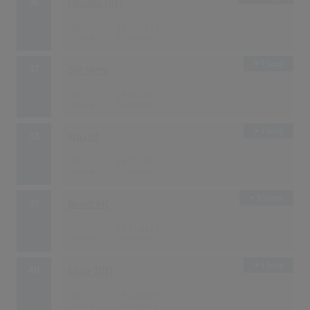
36
Luciano [DE]
38
14.03.2021
1 Song
37
Zoe Wees
37
14.02.2021
1 Song
38
Wham!
32
05.12.2021
3 Songs
39
Bonez MC
31
10.01.2021
1 Song
40
Gayle [UK]
30
05.12.2021