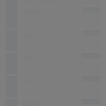
1 Song
Kuami Eugene
104
19.09.2021
1 Song
19
Shouse
100
18.07.2021
2 Songs
20
Adele
92
24.10.2021
1 Song
21
Farruko
91
29.08.2021
2 Songs
22
Elton John