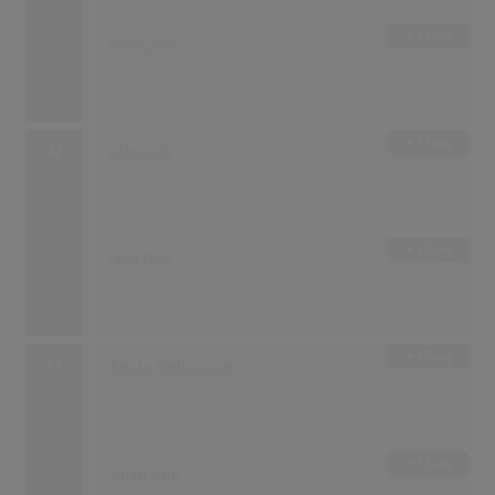
1 Song
Pashanim
30
04.07.2021
1 Song
42
24kGoldn
26
10.01.2021
1 Song
Iann Dior
26
10.01.2021
1 Song
44
Justin Wellington
21
13.06.2021
1 Song
Small Jam