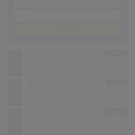
anzeigen
5 Songs
1
Ed Sheeran
390
10.01.2021
1 Song
2
Nathan Evans
187
14.02.2021
2 Songs
3
Justin Bieber
169
28.03.2021