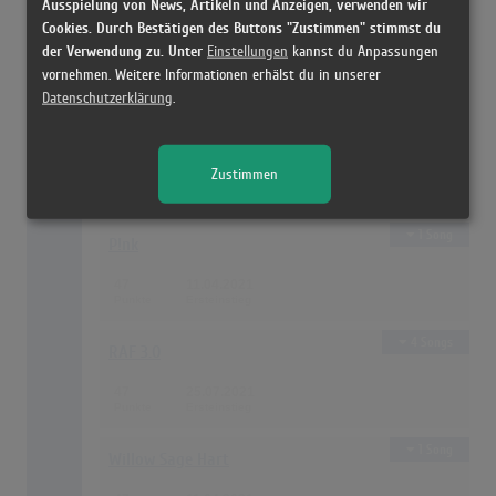
Ausspielung von News, Artikeln und Anzeigen, verwenden wir
1 Song
Cookies. Durch Bestätigen des Buttons "Zustimmen" stimmst du
27
Masked Wolf
der Verwendung zu. Unter
Einstellungen
kannst du Anpassungen
50
28.02.2021
vornehmen. Weitere Informationen erhälst du in unserer
Datenschutzerklärung
.
1 Song
28
Dua Lipa
Zustimmen
47
26.09.2021
1 Song
P!nk
47
11.04.2021
4 Songs
RAF 3.0
47
25.07.2021
1 Song
Willow Sage Hart