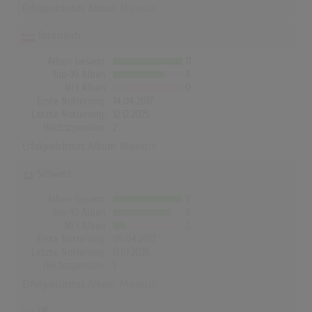
Erfolgreichstes Album:
Majestic
Österreich
Alben Gesamt
11
Top-10 Alben
8
Nr.1 Alben
0
Erste Notierung:
14.04.2017
Letzte Notierung:
12.12.2025
Höchstpostion:
2
Erfolgreichstes Album:
Majestic
Schweiz
Alben Gesamt
11
Top-10 Alben
9
Nr.1 Alben
2
Erste Notierung:
09.04.2017
Letzte Notierung:
11.01.2026
Höchstpostion:
1
Erfolgreichstes Album:
Majestic
UK