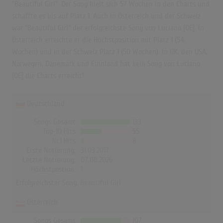
"Beautiful Girl". Der Song hielt sich 57 Wochen in den Charts und
schaffte es bis auf Platz 1. Auch in Österreich und der Schweiz
war "Beautiful Girl" der erfolgreichste Song von Luciano [DE]. In
Österreich erreichte er die Höchstposition mit Platz 1 (54
Wochen) und in der Schweiz Platz 1 (50 Wochen). In UK, den USA,
Norwegen, Dänemark und Finnland hat kein Song von Luciano
[DE] die Charts erreicht!
Deutschland
Songs Gesamt
133
Top-10 Hits
55
Nr.1 Hits
8
Erste Notierung:
31.03.2017
Letzte Notierung:
07.08.2026
Höchstpostion:
1
Erfolgreichster Song:
Beautiful Girl
Österreich
Songs Gesamt
107