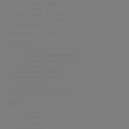
Top-10 Hits
34
Nr.1 Hits
5
Erste Notierung:
16.02.2018
Letzte Notierung:
17.07.2026
Höchstpostion:
1
Erfolgreichster Song:
Beautiful Girl
Schweiz
Songs Gesamt
119
Top-10 Hits
38
Nr.1 Hits
5
Erste Notierung:
24.09.2017
Letzte Notierung:
09.08.2026
Höchstpostion:
1
Erfolgreichster Song:
Beautiful Girl
UK
Songs Gesamt
0
Top-10 Hits
0
Nr.1 Hits
0