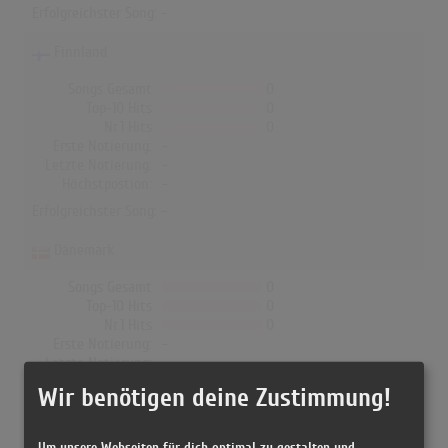
Erfolgreichster Song: -
Finnland
Songs Gesamt
0
Top-10 Hits
0
Nr.1 Hits
0
Erste Notierung:
-
Letzte Notierung:
-
Höchstpostion:
-
Erfolgreichster Song: -
Dänemark
Songs Gesamt
0
Top-10 Hits
0
Nr.1 Hits
0
Erste Notierung:
-
Letzte Notierung:
-
Höchstpostion:
-
Wir benötigen deine Zustimmung!
Erfolgreichster Song: -
Um unsere Webseiten für dich optimal zu gestalten und