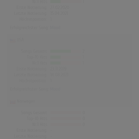
Nr.1 Hits
1
Erste Notierung:
27.02.2020
Letzte Notierung:
15.04.2021
Höchstpostion:
1
Erfolgreichster Song:
Mood
USA
Songs Gesamt
2
Top-10 Hits
1
Nr.1 Hits
1
Erste Notierung:
23.11.2019
Letzte Notierung:
14.08.2021
Höchstpostion:
1
Erfolgreichster Song:
Mood
Norwegen
Songs Gesamt
0
Top-10 Hits
0
Nr.1 Hits
0
Erste Notierung:
-
Letzte Notierung:
-