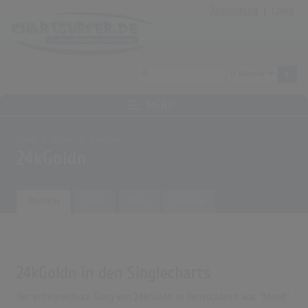
Anmeldung
|
Login
MENÜ
Home
Archiv
Künstler
24kGoldn
Übersicht
Songs
Alben
Biografie
24kGoldn in den Singlecharts
Der erfolgreichste Song von 24kGoldn in Deutschland war "Mood".