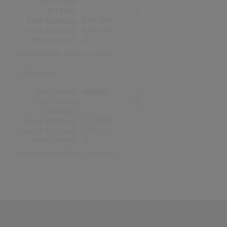
Top-10 Alben
0
Nr.1 Alben
0
Erste Notierung:
12.03.2020
Letzte Notierung:
15.04.2021
Höchstpostion:
31
Erfolgreichstes Album:
El Dorado
Dänemark
Alben Gesamt
1
Top-10 Alben
0
Nr.1 Alben
0
Erste Notierung:
23.04.2021
Letzte Notierung:
21.05.2021
Höchstpostion:
28
Erfolgreichstes Album:
El Dorado