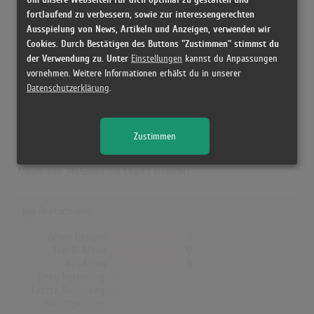
fortlaufend zu verbessern, sowie zur interessengerechten
Ausspielung von News, Artikeln und Anzeigen, verwenden wir
24kGoldn in den Albumcharts
Cookies. Durch Bestätigen des Buttons "Zustimmen" stimmst du
der Verwendung zu. Unter
Einstellungen
kannst du Anpassungen
Das erfolgreichste Album von 24kGoldn in Dänemark war "El
vornehmen. Weitere Informationen erhälst du in unserer
Dorado". Das Album hielt sich 5 Wochen in den Charts und
Datenschutzerklärung
.
schaffte es bis auf Platz 28. Auch in Finnland war "El Dorado" das
erfolgreichste Album von 24kGoldn. Hier erreichte es die
Zustimmen
Höchstposition 31 und war 3 Wochen in den Charts. In
Deutschland, Österreich, der Schweiz, UK und Norwegen hat kein
Album von 24kGoldn die Charts erreicht!
Deutschland
Alben Gesamt
0
Top-10 Alben
0
Nr.1 Alben
0
Erste Notierung:
-
Letzte Notierung:
-
Höchstpostion:
-