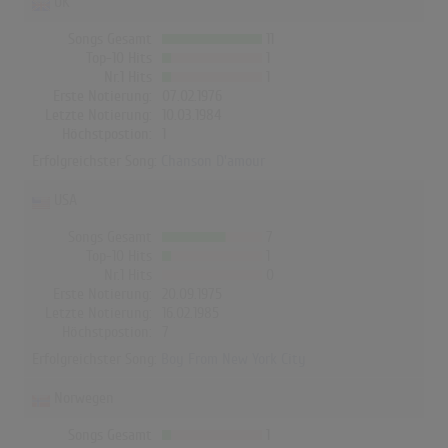
UK
Songs Gesamt
11
Top-10 Hits
1
Nr.1 Hits
1
Erste Notierung:
07.02.1976
Letzte Notierung:
10.03.1984
Höchstpostion:
1
Erfolgreichster Song:
Chanson D'amour
USA
Songs Gesamt
7
Top-10 Hits
1
Nr.1 Hits
0
Erste Notierung:
20.09.1975
Letzte Notierung:
16.02.1985
Höchstpostion:
7
Erfolgreichster Song:
Boy From New York City
Norwegen
Songs Gesamt
1