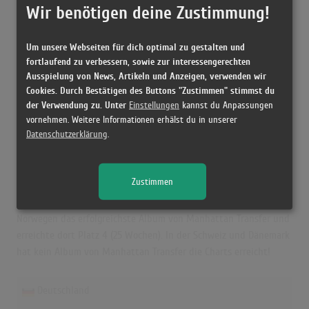
Letzte Notierung:
-
Wir benötigen deine Zustimmung!
Höchstpostion:
-
Erfolgreichster Song: -
Um unsere Webseiten für dich optimal zu gestalten und
fortlaufend zu verbessern, sowie zur interessengerechten
Ausspielung von News, Artikeln und Anzeigen, verwenden wir
Cookies. Durch Bestätigen des Buttons "Zustimmen" stimmst du
Manhattan Transfer in den Albumcharts
der Verwendung zu. Unter
Einstellungen
kannst du Anpassungen
Das erfolgreichste Album von Manhattan Transfer in Deutschland
vornehmen. Weitere Informationen erhälst du in unserer
Datenschutzerklärung
.
war "Brasil". Das Album hielt sich 10 Wochen in den Charts und
schaffte es bis auf Platz 38. "Pastiche" war in Österreich der
größte Charterfolg von Manhattan Transfer und erreichte dort
Zustimmen
Platz 22 (4 Wochen). In UK hat "Live" die beste Chartbilanz mit
der Höchstposition 8 und 14 Wochen. "Coming Out" war in
Norwegen das erfolgreichste Album von Manhattan Transfer und
erreichte dort Platz 4 (25 Wochen). In der Schweiz und Dänemark
hat kein Album von Manhattan Transfer die Charts erreicht!
Deutschland