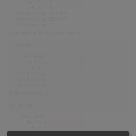
Top-10 Hits
1
Nr.1 Hits
1
Erste Notierung:
24.03.1977
Letzte Notierung:
29.09.1977
Höchstpostion:
1
Erfolgreichster Song:
Chanson D'amour
Finnland
Songs Gesamt
0
Top-10 Hits
0
Nr.1 Hits
0
Erste Notierung:
-
Letzte Notierung:
-
Höchstpostion:
-
Erfolgreichster Song: -
Dänemark
Songs Gesamt
0
Top-10 Hits
0
Nr.1 Hits
0
Erste Notierung:
-