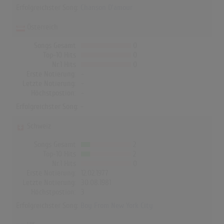
Erfolgreichster Song:
Chanson D'amour
Österreich
Songs Gesamt
0
Top-10 Hits
0
Nr.1 Hits
0
Erste Notierung:
-
Letzte Notierung:
-
Höchstpostion:
-
Erfolgreichster Song: -
Schweiz
Songs Gesamt
2
Top-10 Hits
2
Nr.1 Hits
0
Erste Notierung:
12.02.1977
Letzte Notierung:
30.08.1981
Höchstpostion:
3
Erfolgreichster Song:
Boy From New York City