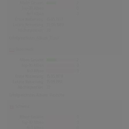
Alben Gesamt
2
Top-10 Alben
0
Nr.1 Alben
0
Erste Notierung:
15.05.1977
Letzte Notierung:
27.06.1988
Höchstpostion:
38
Erfolgreichstes Album:
Brasil
Österreich
Alben Gesamt
2
Top-10 Alben
0
Nr.1 Alben
0
Erste Notierung:
15.05.1978
Letzte Notierung:
15.09.1991
Höchstpostion:
22
Erfolgreichstes Album:
Pastiche
Schweiz
Alben Gesamt
0
Top-10 Alben
0
Nr.1 Alben
0