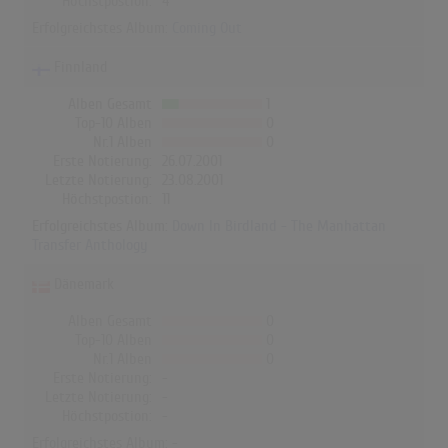
Höchstpostion:
4
Erfolgreichstes Album:
Coming Out
Finnland
Alben Gesamt
1
Top-10 Alben
0
Nr.1 Alben
0
Erste Notierung:
26.07.2001
Letzte Notierung:
23.08.2001
Höchstpostion:
11
Erfolgreichstes Album:
Down In Birdland - The Manhattan
Transfer Anthology
Dänemark
Alben Gesamt
0
Top-10 Alben
0
Nr.1 Alben
0
Erste Notierung:
-
Letzte Notierung:
-
Höchstpostion:
-
Erfolgreichstes Album: -