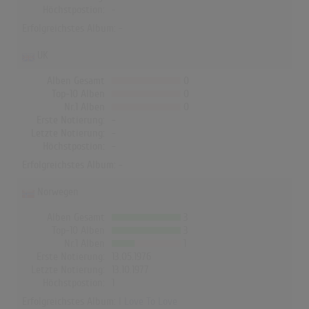
Höchstpostion:
-
Erfolgreichstes Album: -
UK
Alben Gesamt
0
Top-10 Alben
0
Nr.1 Alben
0
Erste Notierung:
-
Letzte Notierung:
-
Höchstpostion:
-
Erfolgreichstes Album: -
Norwegen
Alben Gesamt
3
Top-10 Alben
3
Nr.1 Alben
1
Erste Notierung:
13.05.1976
Letzte Notierung:
13.10.1977
Höchstpostion:
1
Erfolgreichstes Album:
I Love To Love