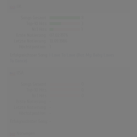
UK
Songs Gesamt
8
Top-10 Hits
3
Nr.1 Hits
1
Erste Notierung:
07.02.1976
Letzte Notierung:
13.09.1986
Höchstpostion:
1
Erfolgreichster Song:
I Love To Love (But My Baby Loves
To Dance)
USA
Songs Gesamt
0
Top-10 Hits
0
Nr.1 Hits
0
Erste Notierung:
-
Letzte Notierung:
-
Höchstpostion:
-
Erfolgreichster Song: -
Norwegen