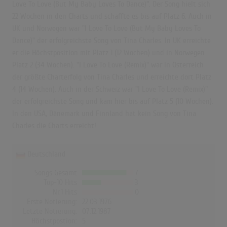
Love To Love (But My Baby Loves To Dance)". Der Song hielt sich
22 Wochen in den Charts und schaffte es bis auf Platz 6. Auch in
UK und Norwegen war "I Love To Love (But My Baby Loves To
Dance)" der erfolgreichste Song von Tina Charles. In UK erreichte
er die Höchstposition mit Platz 1 (12 Wochen) und in Norwegen
Platz 2 (34 Wochen). "I Love To Love (Remix)" war in Österreich
der größte Charterfolg von Tina Charles und erreichte dort Platz
4 (14 Wochen). Auch in der Schweiz war "I Love To Love (Remix)"
der erfolgreichste Song und kam hier bis auf Platz 5 (10 Wochen).
In den USA, Dänemark und Finnland hat kein Song von Tina
Charles die Charts erreicht!
Deutschland
Songs Gesamt
7
Top-10 Hits
3
Nr.1 Hits
0
Erste Notierung:
22.03.1976
Letzte Notierung:
07.12.1987
Höchstpostion:
5