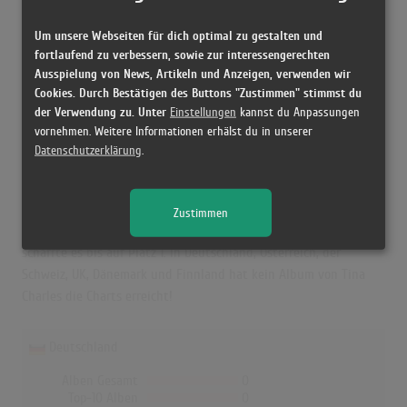
Top-10 Hits
0
Nr.1 Hits
0
Um unsere Webseiten für dich optimal zu gestalten und
Erste Notierung:
-
fortlaufend zu verbessern, sowie zur interessengerechten
Letzte Notierung:
-
Ausspielung von News, Artikeln und Anzeigen, verwenden wir
Höchstpostion:
-
Cookies. Durch Bestätigen des Buttons "Zustimmen" stimmst du
Erfolgreichster Song: -
der Verwendung zu. Unter
Einstellungen
kannst du Anpassungen
vornehmen. Weitere Informationen erhälst du in unserer
Datenschutzerklärung
.
Tina Charles in den Albumcharts
Das erfolgreichste Album von Tina Charles in Norwegen war "I
Zustimmen
Love To Love". Das Album hielt sich 36 Wochen in den Charts und
schaffte es bis auf Platz 1. In Deutschland, Österreich, der
Schweiz, UK, Dänemark und Finnland hat kein Album von Tina
Charles die Charts erreicht!
Deutschland
Alben Gesamt
0
Top-10 Alben
0