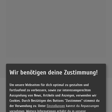
Ma Baker
(4:37)
Ma Baker
(4:07)
Ma Baker
(4:07)
Ma Baker
(3:44)
Ma Baker
(4:37)
Boney M. - Ma Baker (Dublin 1978) (VOD)
Wir benötigen deine Zustimmung!
(4:56)
Ma Baker
Um unsere Webseiten für dich optimal zu gestalten und
(4:07)
fortlaufend zu verbessern, sowie zur interessengerechten
Ausspielung von News, Artikeln und Anzeigen, verwenden wir
Boney M. - Ma Baker (Musikladen 1977)
Releases
Cookies. Durch Bestätigen des Buttons "Zustimmen" stimmst du
(4:37)
der Verwendung zu. Unter
Einstellungen
kannst du Anpassungen
Ma Baker (Radio Edit)
vornehmen. Weitere Informationen erhälst du in unserer
[1999 CD, Europe] Ma Baker / Somebody Scream - Boney M.