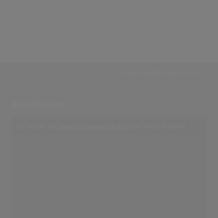
Externe Inhalte von
YouTube
Musikvideo
Sie müssen die
Cookie Zustimmung ändern
, um Videos zu laden!
13 Treffer zu "Ma Baker Boney M."
Boney M. - Ma Baker (Live Video)
(3:33)
Boney M. - Ma Baker (Live Video)
(3:33)
Ma Baker (Club Mix)
(4:32)