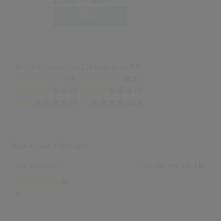
abgeben zu können.
Login
Anzahl Bewertungen: 2 (Durchschnitt: 5.5)
(1)
(1)
(0)
(0)
(0)
(0)
Zeige
1-2
von
2
Einträgen.
Von
winnie313
17.07.2017 um 11:46 Uhr
+