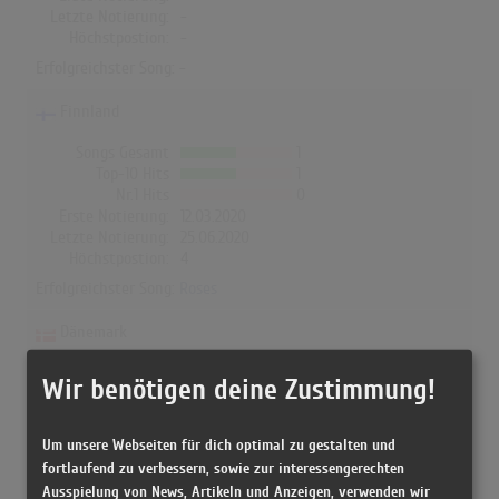
Letzte Notierung:
-
Höchstpostion:
-
Erfolgreichster Song: -
Finnland
Songs Gesamt
1
Top-10 Hits
1
Nr.1 Hits
0
Erste Notierung:
12.03.2020
Letzte Notierung:
25.06.2020
Höchstpostion:
4
Erfolgreichster Song:
Roses
Dänemark
Songs Gesamt
1
Wir benötigen deine Zustimmung!
Top-10 Hits
1
Nr.1 Hits
0
Erste Notierung:
22.11.2019
Um unsere Webseiten für dich optimal zu gestalten und
Letzte Notierung:
01.01.2021
fortlaufend zu verbessern, sowie zur interessengerechten
Höchstpostion:
3
Ausspielung von News, Artikeln und Anzeigen, verwenden wir