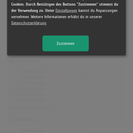
Erfolgreichster Song:
Roses
Cookies. Durch Bestätigen des Buttons "Zustimmen" stimmst du
der Verwendung zu. Unter
Einstellungen
kannst du Anpassungen
vornehmen. Weitere Informationen erhälst du in unserer
Datenschutzerklärung
.
SAINt JHN in den Albumcharts
In Deutschland, Österreich, der Schweiz, UK, Norwegen, Dänemark
Zustimmen
und Finnland hat kein Album von SAINt JHN die Charts erreicht!
Deutschland
Alben Gesamt
0
Top-10 Alben
0
Nr.1 Alben
0
Erste Notierung:
-
Letzte Notierung:
-
Höchstpostion:
-
Erfolgreichstes Album: -
Österreich
Alben Gesamt
0