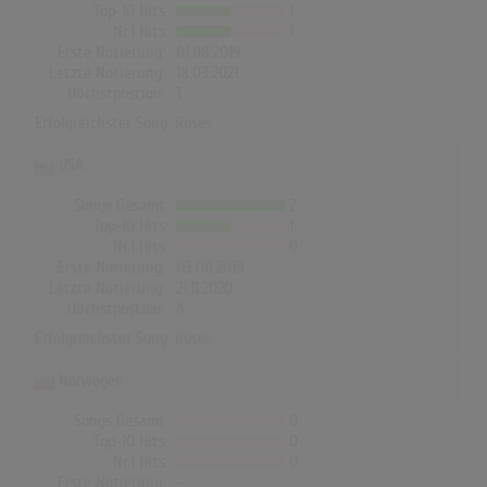
Top-10 Hits
1
Nr.1 Hits
1
Erste Notierung:
01.08.2019
Letzte Notierung:
18.03.2021
Höchstpostion:
1
Erfolgreichster Song:
Roses
USA
Songs Gesamt
2
Top-10 Hits
1
Nr.1 Hits
0
Erste Notierung:
03.08.2019
Letzte Notierung:
21.11.2020
Höchstpostion:
4
Erfolgreichster Song:
Roses
Norwegen
Songs Gesamt
0
Top-10 Hits
0
Nr.1 Hits
0
Erste Notierung:
-