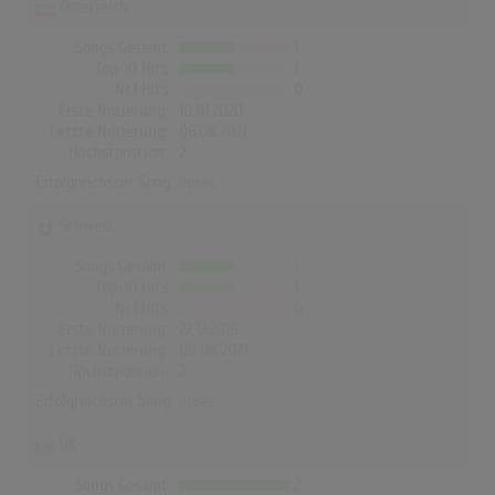
Österreich
Songs Gesamt
1
Top-10 Hits
1
Nr.1 Hits
0
Erste Notierung:
10.01.2020
Letzte Notierung:
06.08.2021
Höchstpostion:
2
Erfolgreichster Song:
Roses
Schweiz
Songs Gesamt
1
Top-10 Hits
1
Nr.1 Hits
0
Erste Notierung:
22.12.2019
Letzte Notierung:
08.08.2021
Höchstpostion:
2
Erfolgreichster Song:
Roses
UK
Songs Gesamt
2