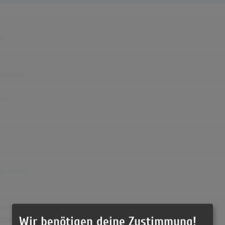
er
f Summer
som
..
ng Spaces
Soup
Wir benötigen deine Zustimmung!
tones