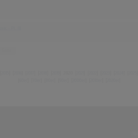
c - Pt. III
 Seite
[
2015
] [
2016
] [
2017
] [
2018
] [
2019
]
2020
[
2021
] [
2022
] [
2023
] [
2024
] [
2025
[
60er
] [
70er
] [
80er
] [
90er
] [
2000er
] [
2010er
] [
2020er
]
ÜBE