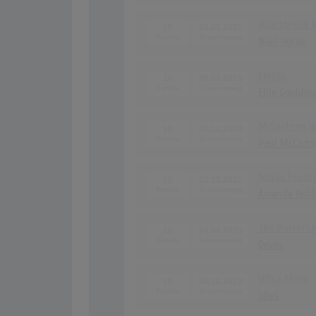
Heartbreak 
10
26.03.2020
Niall Horan
Lights
10
30.07.2020
Ellie Gouldin
McCartney II
10
31.12.2020
Paul McCart
Songs From 
10
15.10.2020
Amanda Hold
The Univers
10
24.09.2020
Doves
Ultra Mono
10
08.10.2020
Idles