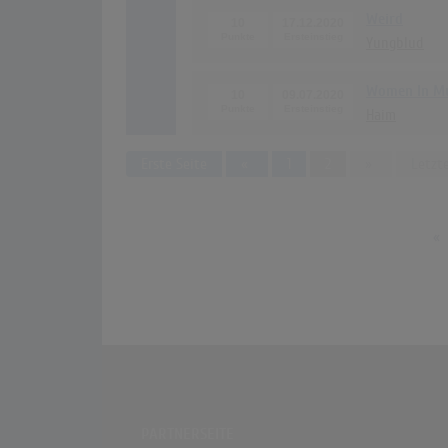
Weird
10
17.12.2020
Yungblud
Women In Musi
10
09.07.2020
Haim
Previous
Next
Erste Seite
«
1
2
»
Letzte
«
PARTNERSEITE