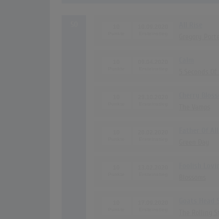
50
All Rise
10
10.09.2020
Gregory Port
Calm
10
09.04.2020
5 Seconds O
Cherry Blos
10
29.10.2020
The Vamps
Father Of All.
10
20.02.2020
Green Day
Foolish Lovi
10
13.02.2020
Blossoms
Goats Head 
10
17.09.2020
The Rolling S