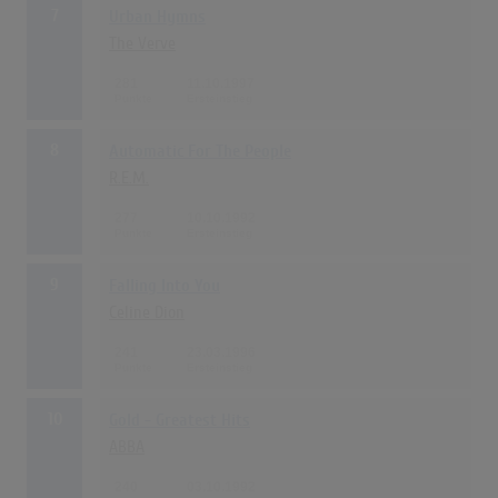
7
Urban Hymns
The Verve
281
11.10.1997
8
Automatic For The People
R.E.M.
277
10.10.1992
9
Falling Into You
Celine Dion
241
23.03.1996
10
Gold - Greatest Hits
ABBA
240
03.10.1992