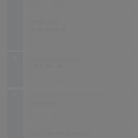
136
29.01.1994
Moseley Shoals
Ocean Colour Scene
136
20.04.1996
38
Postcards From Heaven
Lighthouse Family
135
01.11.1997
39
End Of Part One - Their Greatest Hits
Wet Wet Wet
134
20.11.1993
You've Come A Long Way, Baby