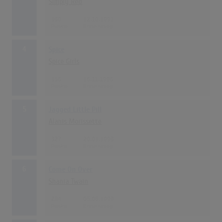
Simply Red
360
12.10.1991
4
Spice
Spice Girls
356
16.11.1996
5
Jagged Little Pill
Alanis Morissette
327
20.01.1996
6
Come On Over
Shania Twain
284
05.06.1999