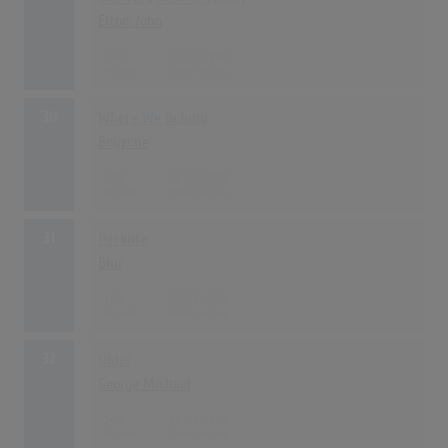
Elton John
150
10.11.1990
30
Where We Belong
Boyzone
149
06.06.1998
31
Parklife
Blur
145
07.05.1994
32
Older
George Michael
144
25.05.1996