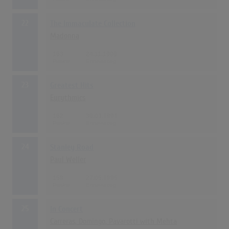
22
The Immaculate Collection
Madonna
163
24.11.1990
23
Greatest Hits
Eurythmics
162
30.03.1991
24
Stanley Road
Paul Weller
158
27.05.1995
25
In Concert
Carreras, Domingo, Pavarotti with Mehta