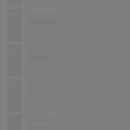
11
Life Thru A Lens
Robbie Williams
237
17.01.1998
12
...But Seriously
Phil Collins
234
13.01.1990
13
White On Blonde
Texas
224
15.02.1997
14
The Colour Of My Love
Celine Dion