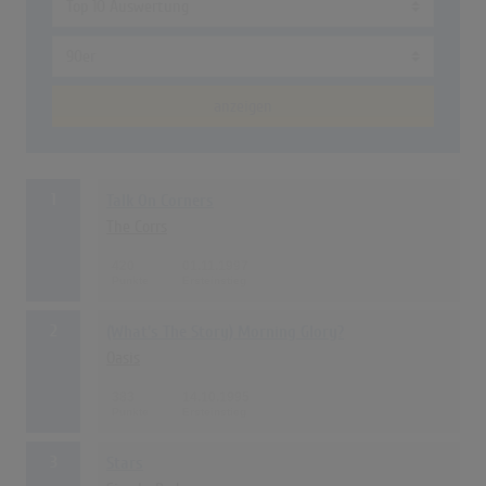
anzeigen
1
Talk On Corners
The Corrs
420
01.11.1997
2
(What's The Story) Morning Glory?
Oasis
383
14.10.1995
3
Stars