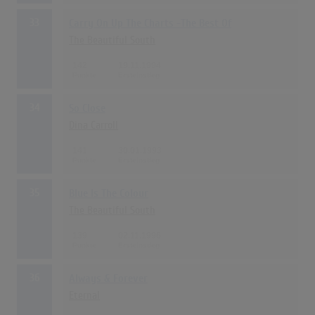
33
Carry On Up The Charts -The Best Of
The Beautiful South
142
19.11.1994
34
So Close
Dina Carroll
141
30.01.1993
35
Blue Is The Colour
The Beautiful South
139
02.11.1996
36
Always & Forever
Eternal