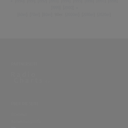
«
[
1990
] [
1991
] [
1992
] [
1993
] [
1994
] [
1995
] [
1996
] [
1997
] [
1998
]
[
1999
] [
2000
]
»
[
60er
] [
70er
] [
80er
]
90er
[
2000er
] [
2010er
] [
2020er
]
PARTNERSEITE
ÜBER DIE SEITE
Sitenews
Auswertungsinfo