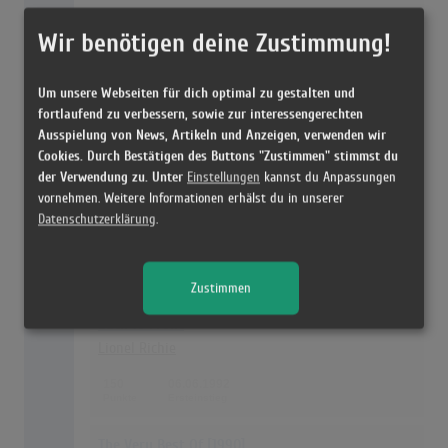
157
01.09.1990
Wir benötigen deine Zustimmung!
26
The Score
Um unsere Webseiten für dich optimal zu gestalten und
Fugees
fortlaufend zu verbessern, sowie zur interessengerechten
Ausspielung von News, Artikeln und Anzeigen, verwenden wir
154
01.06.1996
Cookies. Durch Bestätigen des Buttons "Zustimmen" stimmst du
der Verwendung zu. Unter
Einstellungen
kannst du Anpassungen
vornehmen. Weitere Informationen erhälst du in unserer
27
...By Request
Datenschutzerklärung
.
Boyzone
151
12.06.1999
Zustimmen
28
Back To Front
Lionel Richie
150
06.06.1992
The Very Best Of [1990]