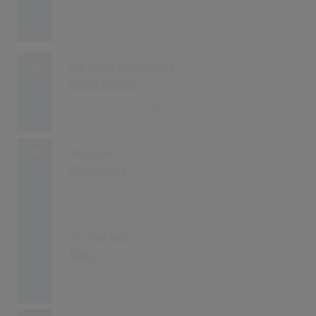
215
05.03.1994
15
I've Been Expecting You
Robbie Williams
204
07.11.1998
16
Music Box
Mariah Carey
186
11.09.1993
The Man Who
Travis
186
05.06.1999