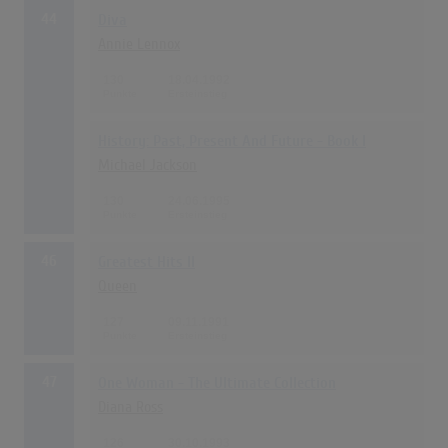
44
Diva
Annie Lennox
130
18.04.1992
History: Past, Present And Future - Book I
Michael Jackson
130
24.06.1995
46
Greatest Hits II
Queen
127
09.11.1991
47
One Woman - The Ultimate Collection
Diana Ross
126
30.10.1993