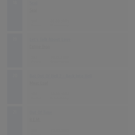
18
Seal
Seal
184
01.06.1991
19
Let's Talk About Love
Celine Dion
183
29.11.1997
20
Bat Out Of Hell 2 - Back Into Hell
Meat Loaf
180
18.09.1993
21
Out Of Time
R.E.M.
165
23.03.1991