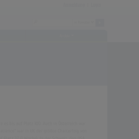
Anmeldung
|
Login
Archiv
 es bis auf Platz 100. Auch in Österreich war
Patience" war in UK der größte Charterfolg von
 Platz 37 (1 Woche). In der Schweiz, den USA,