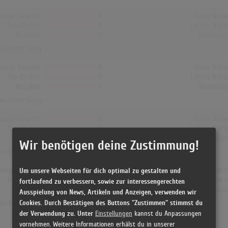
Songs Gesamt
0
Erste Noti
Top-10 Hits
0
Letzte Noti
Nr.1 Hits
0
Höchstpo
reichster Song: -
Songs Gesamt
0
Erste Noti
Top-10 Hits
0
Letzte Noti
Nr.1 Hits
0
Höchstpo
reichster Song: -
Songs Gesamt
0
Erste Noti
Top-10 Hits
0
Letzte Noti
Nr.1 Hits
0
Höchstpo
Wir benötigen deine Zustimmung!
reichster Song: -
Songs Gesamt
1
Erste Noti
Um unsere Webseiten für dich optimal zu gestalten und
Top-10 Hits
0
Letzte Noti
fortlaufend zu verbessern, sowie zur interessengerechten
Nr.1 Hits
0
Höchstpo
Ausspielung von News, Artikeln und Anzeigen, verwenden wir
Cookies. Durch Bestätigen des Buttons "Zustimmen" stimmst du
reichster Song:
Patience
der Verwendung zu. Unter
Einstellungen
kannst du Anpassungen
vornehmen. Weitere Informationen erhälst du in unserer