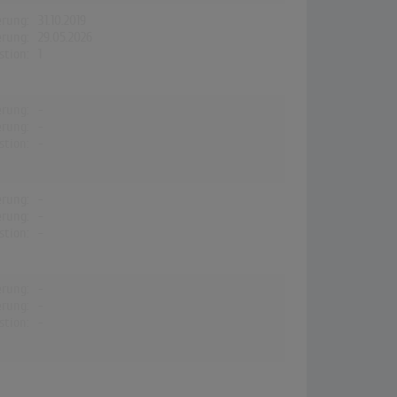
erung:
31.10.2019
erung:
29.05.2026
stion:
1
erung:
-
erung:
-
stion:
-
erung:
-
erung:
-
stion:
-
erung:
-
erung:
-
stion:
-