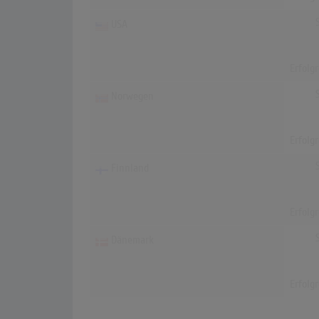
USA
Erfolg
Norwegen
Erfolg
Finnland
Erfolg
Dänemark
Erfolg