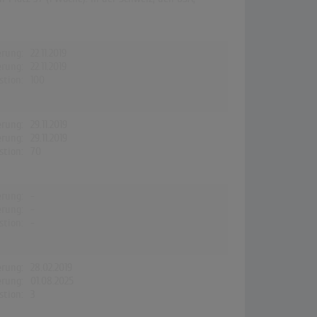
erung:
22.11.2019
erung:
22.11.2019
stion:
100
erung:
29.11.2019
erung:
29.11.2019
stion:
70
erung:
-
erung:
-
stion:
-
erung:
28.02.2019
erung:
01.08.2025
stion:
3