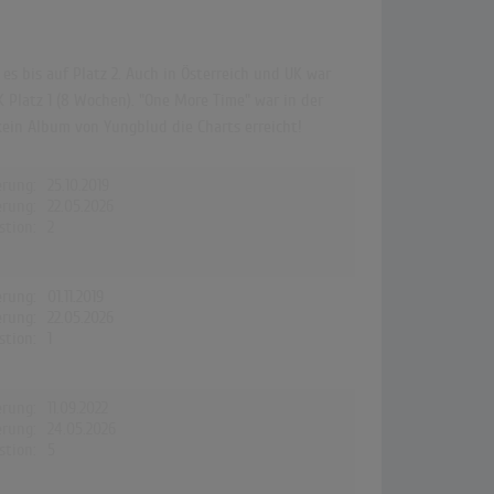
es bis auf Platz 2. Auch in Österreich und UK war
K Platz 1 (8 Wochen). "One More Time" war in der
kein Album von Yungblud die Charts erreicht!
erung:
25.10.2019
erung:
22.05.2026
stion:
2
erung:
01.11.2019
erung:
22.05.2026
stion:
1
erung:
11.09.2022
erung:
24.05.2026
stion:
5