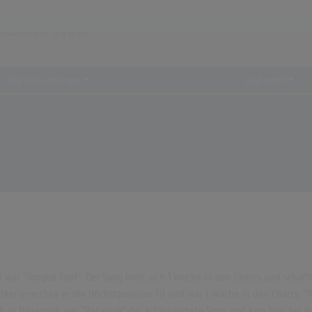
Chartauswertungen
...und mehr!
war "Tongue Tied". Der Song hielt sich 1 Woche in den Charts und schaffte
Hier erreichte er die Höchstposition 70 und war 1 Woche in den Charts. "
 in Dänemark war "Patience" der erfolgreichste Song und kam hier bis auf