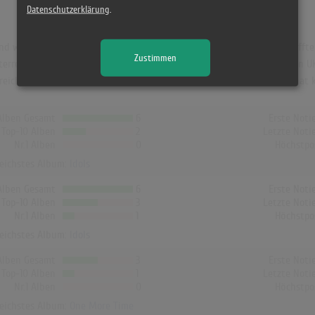
Datenschutzerklärung
.
d war "Idols". Das Album hielt sich 4 Wochen in den Charts und schaffte 
Zustimmen
terreich erreichte es die Höchstposition mit Platz 4 (14 Wochen) und in U
reichte dort Platz 5 (1 Woche). In Norwegen, Dänemark und Finnland hat 
Alben Gesamt
6
Erste Noti
Top-10 Alben
2
Letzte Noti
Nr.1 Alben
0
Höchstpo
reichstes Album:
Idols
Alben Gesamt
6
Erste Noti
Top-10 Alben
3
Letzte Noti
Nr.1 Alben
1
Höchstpo
reichstes Album:
Idols
Alben Gesamt
3
Erste Noti
Top-10 Alben
1
Letzte Noti
Nr.1 Alben
0
Höchstpo
reichstes Album:
One More Time