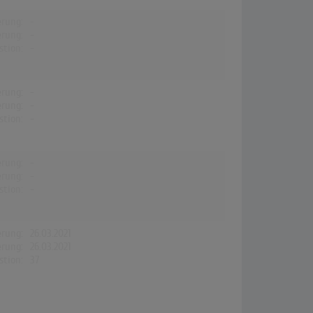
erung:
-
erung:
-
stion:
-
erung:
-
erung:
-
stion:
-
erung:
-
erung:
-
stion:
-
erung:
26.03.2021
erung:
26.03.2021
stion:
37