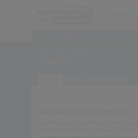
Home
Home
Archiv
Künstler
Yungblud
Übersicht
Songs
Alben
Biografie
Yungblud in den Singlecharts
Der erfolgreichste Song von Yungblud in Deutschland 
"Tongue Tied" der erfolgreichste Song von Yungblud. 
Yungblud und erreichte dort Platz 3 (9 Wochen). Auch