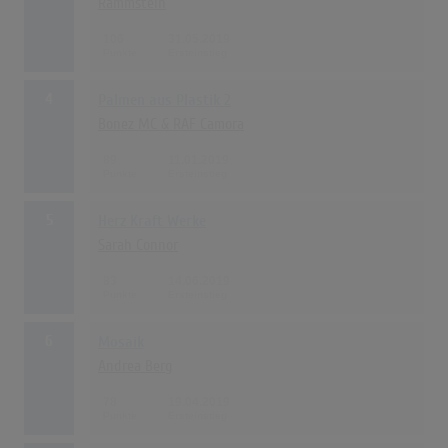
Rammstein
106
31.05.2019
4
Palmen aus Plastik 2
Bonez MC & RAF Camora
89
11.01.2019
5
Herz Kraft Werke
Sarah Connor
83
14.06.2019
6
Mosaik
Andrea Berg
78
19.04.2019