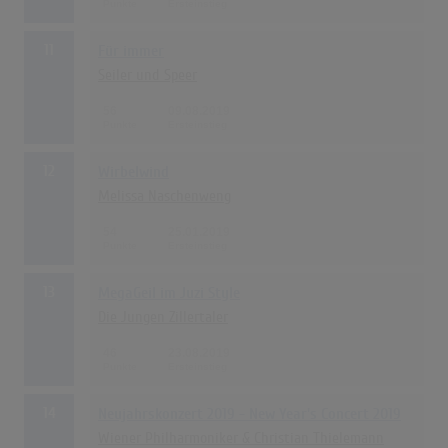
11
Für immer
Seiler und Speer
56
09.08.2019
12
Wirbelwind
Melissa Naschenweng
54
25.01.2019
13
MegaGeil im Juzi Style
Die Jungen Zillertaler
46
23.08.2019
14
Neujahrskonzert 2019 - New Year's Concert 2019
Wiener Philharmoniker & Christian Thielemann