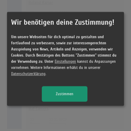
Roland Kaiser
32
29.03.2019
Wir benötigen deine Zustimmung!
Ya hero ya mero
Um unsere Webseiten für dich optimal zu gestalten und
Mero [DE]
fortlaufend zu verbessern, sowie zur interessengerechten
Ausspielung von News, Artikeln und Anzeigen, verwenden wir
32
29.03.2019
Cookies. Durch Bestätigen des Buttons "Zustimmen" stimmst du
der Verwendung zu. Unter
Einstellungen
kannst du Anpassungen
27
Thanks For The Dance
vornehmen. Weitere Informationen erhälst du in unserer
Leonard Cohen
Datenschutzerklärung
.
31
06.12.2019
Zustimmen
Zenit
Raf Camora
31
15.11.2019