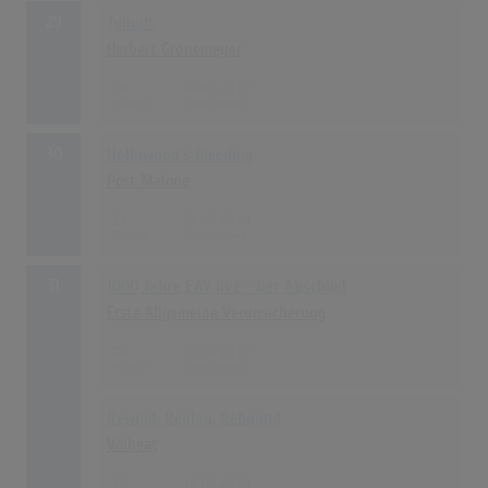
29
Tumult
Herbert Grönemeyer
30
04.01.2019
30
Hollywood's Bleeding
Post Malone
29
20.09.2019
31
1000 Jahre EAV live - Der Abschied
Erste Allgemeine Verunsicherung
26
13.12.2019
Rewind, Replay, Rebound
Volbeat
26
16.08.2019