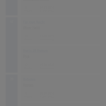
25
04.01.2019
37
Für eine Nacht
Oliver Haidt
23
13.09.2019
Hurts 2B Human
P!nk
23
10.05.2019
39
Babylon
Amigos
22
09.08.2019