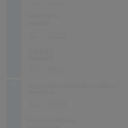
Spätes Leuchten
André Heller
26
29.11.2019
Thank U, Next
Ariana Grande
26
22.02.2019
35
Sing meinen Song - Das Tauschkonzert - Volume 6
Various Artists
25
07.06.2019
Springsteen on Broadway
Bruce Springsteen