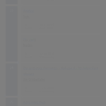
22
Analog
Seer
35
29.11.2019
Für ewig
Nockis
35
02.08.2019
24
Die grössten Partyhits - Volume X - 10 Jahre Part
ypower
Die Grubertaler
34
11.01.2019
25
Alles oder Dich