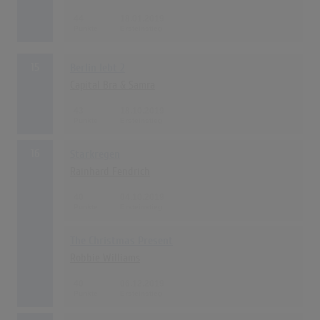
44
18.01.2019
15
Berlin lebt 2
Capital Bra & Samra
43
18.10.2019
16
Starkregen
Rainhard Fendrich
40
04.10.2019
The Christmas Present
Robbie Williams
40
06.12.2019