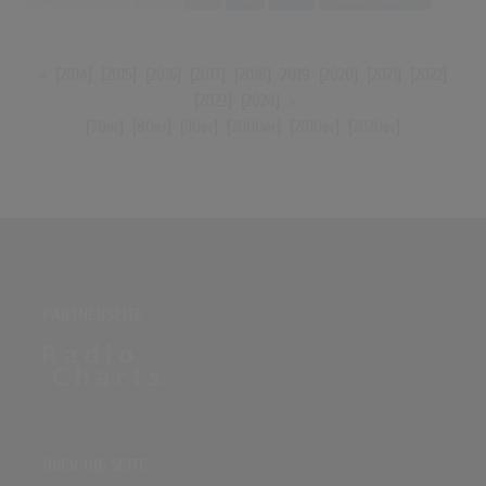
«
[
2014
] [
2015
] [
2016
] [
2017
] [
2018
]
2019
[
2020
] [
2021
] [
2022
]
[
2023
] [
2024
]
»
[
70er
] [
80er
] [
90er
] [
2000er
] [
2010er
] [
2020er
]
PARTNERSEITE
ÜBER DIE SEITE