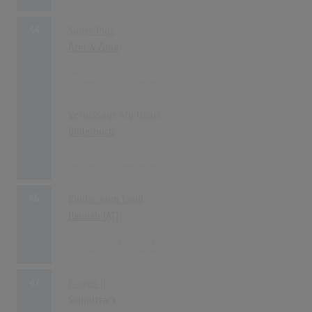
44
Super Plus
Azet & Zuna
20
22.03.2019
Vernissage My Heart
Bilderbuch
20
08.03.2019
46
Kinder vom Land
Hannah [AT]
19
15.02.2019
47
Frozen II
Soundtrack