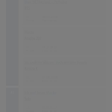
Map Of The Soul - Persona
BTS
22
26.04.2019
Platte
Apache 207
22
08.11.2019
Sie wollten Wasser doch kriegen Benzin
Kontra K
22
07.06.2019
43
Ich und keine Maske
Sido
21
11.10.2019