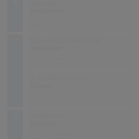
18
Western Stars
Bruce Springsteen
38
28.06.2019
19
10 Jahre - Best Of VolksRock'n'Roller
Andreas Gabalier
37
27.09.2019
No. 6 Collaborations Project
Ed Sheeran
37
26.07.2019
21
So ist das Leben
Semino Rossi
36
19.07.2019