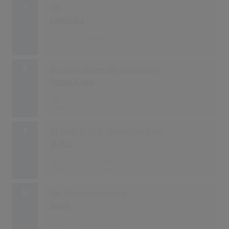
7
CB6
Capital Bra
77
26.04.2019
8
Wer nicht fühlen will, muss hören
Pizzera & Jaus
68
13.09.2019
9
20 Jahre DJ Ötzi - Party ohne Ende
DJ Ötzi
64
18.01.2019
10
The Platinum Collection
Queen
61
04.01.2019