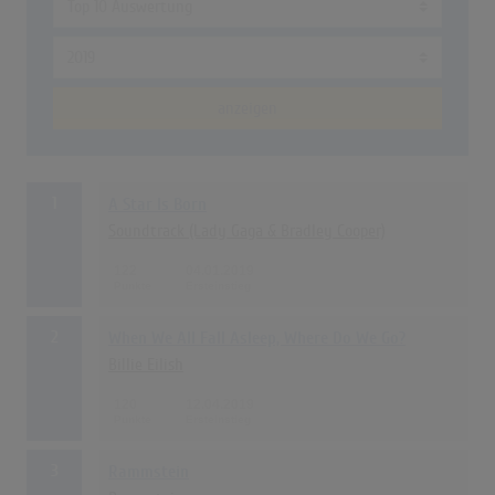
anzeigen
1
A Star Is Born
Soundtrack (Lady Gaga & Bradley Cooper)
122
04.01.2019
2
When We All Fall Asleep, Where Do We Go?
Billie Eilish
120
12.04.2019
3
Rammstein