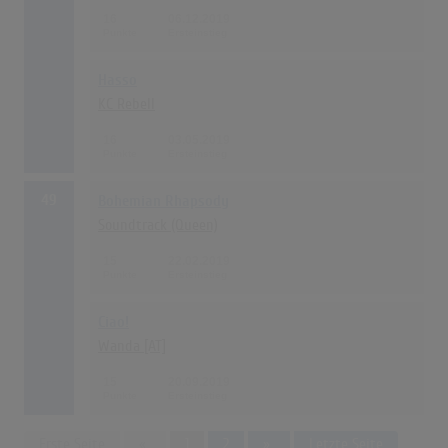
16
06.12.2019
Hasso
KC Rebell
16
03.05.2019
49
Bohemian Rhapsody
Soundtrack (Queen)
15
22.02.2019
Ciao!
Wanda [AT]
15
20.09.2019
Previous
Next
Erste Seite
«
1
2
»
Letzte Seite