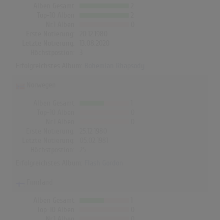
Alben Gesamt
2
Top-10 Alben
2
Nr.1 Alben
0
Erste Notierung:
20.12.1980
Letzte Notierung:
13.08.2020
Höchstpostion:
3
Erfolgreichstes Album:
Bohemian Rhapsody
Norwegen
Alben Gesamt
1
Top-10 Alben
0
Nr.1 Alben
0
Erste Notierung:
25.12.1980
Letzte Notierung:
05.02.1981
Höchstpostion:
25
Erfolgreichstes Album:
Flash Gordon
Finnland
Alben Gesamt
1
Top-10 Alben
0
Nr.1 Alben
0