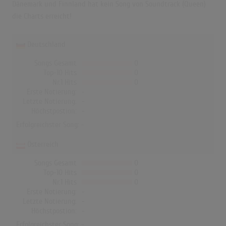
Dänemark und Finnland hat kein Song von Soundtrack (Queen)
die Charts erreicht!
Deutschland
Songs Gesamt
0
Top-10 Hits
0
Nr.1 Hits
0
Erste Notierung:
-
Letzte Notierung:
-
Höchstpostion:
-
Erfolgreichster Song: -
Österreich
Songs Gesamt
0
Top-10 Hits
0
Nr.1 Hits
0
Erste Notierung:
-
Letzte Notierung:
-
Höchstpostion:
-
Erfolgreichster Song: -