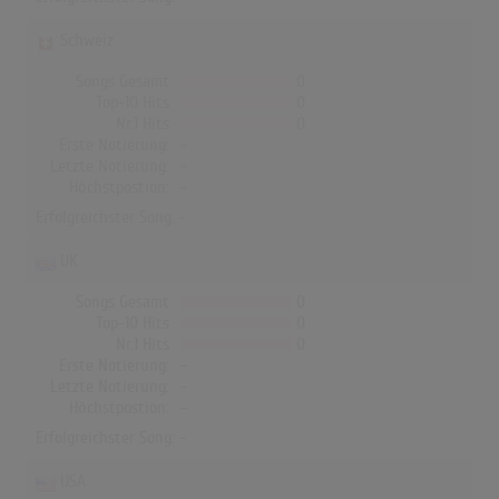
Schweiz
Songs Gesamt
0
Top-10 Hits
0
Nr.1 Hits
0
Erste Notierung:
-
Letzte Notierung:
-
Höchstpostion:
-
Erfolgreichster Song: -
UK
Songs Gesamt
0
Top-10 Hits
0
Nr.1 Hits
0
Erste Notierung:
-
Letzte Notierung:
-
Höchstpostion:
-
Erfolgreichster Song: -
USA