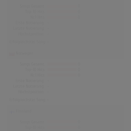
Songs Gesamt
0
Top-10 Hits
0
Nr.1 Hits
0
Erste Notierung:
-
Letzte Notierung:
-
Höchstpostion:
-
Erfolgreichster Song: -
Norwegen
Songs Gesamt
0
Top-10 Hits
0
Nr.1 Hits
0
Erste Notierung:
-
Letzte Notierung:
-
Höchstpostion:
-
Erfolgreichster Song: -
Finnland
Songs Gesamt
0
Top-10 Hits
0