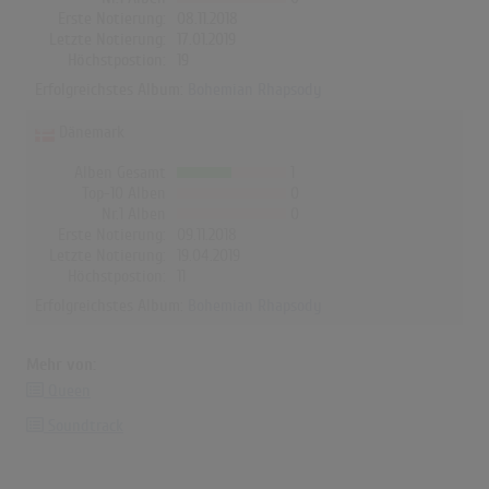
Erste Notierung:
08.11.2018
Letzte Notierung:
17.01.2019
Höchstpostion:
19
Erfolgreichstes Album:
Bohemian Rhapsody
Dänemark
Alben Gesamt
1
Top-10 Alben
0
Nr.1 Alben
0
Erste Notierung:
09.11.2018
Letzte Notierung:
19.04.2019
Höchstpostion:
11
Erfolgreichstes Album:
Bohemian Rhapsody
Mehr von:
Queen
Soundtrack