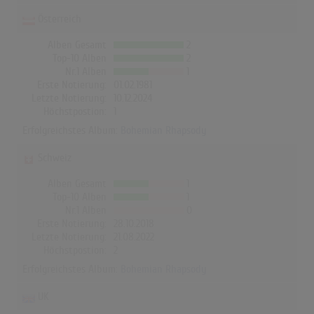
Österreich
Alben Gesamt
2
Top-10 Alben
2
Nr.1 Alben
1
Erste Notierung:
01.02.1981
Letzte Notierung:
10.12.2024
Höchstpostion:
1
Erfolgreichstes Album:
Bohemian Rhapsody
Schweiz
Alben Gesamt
1
Top-10 Alben
1
Nr.1 Alben
0
Erste Notierung:
28.10.2018
Letzte Notierung:
21.08.2022
Höchstpostion:
2
Erfolgreichstes Album:
Bohemian Rhapsody
UK