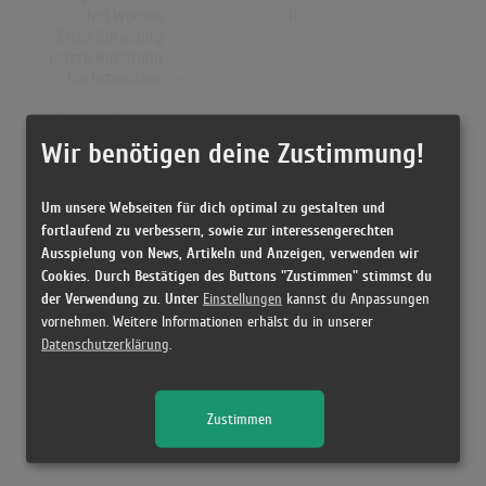
Nr.1 Wochen
0
Erste Notierung:
-
Letzte Notierung:
-
Höchstpostion:
-
Dänemark
Wir benötigen deine Zustimmung!
Wochen Gesamt
0
Top-10 Wochen
0
Nr.1 Wochen
0
Um unsere Webseiten für dich optimal zu gestalten und
Erste Notierung:
-
fortlaufend zu verbessern, sowie zur interessengerechten
Letzte Notierung:
-
Ausspielung von News, Artikeln und Anzeigen, verwenden wir
Höchstpostion:
-
Cookies. Durch Bestätigen des Buttons "Zustimmen" stimmst du
der Verwendung zu. Unter
Einstellungen
kannst du Anpassungen
vornehmen. Weitere Informationen erhälst du in unserer
Datenschutzerklärung
.
Releases
Zustimmen
[1996 CD, Germany] Alles - Wolfgang Petry