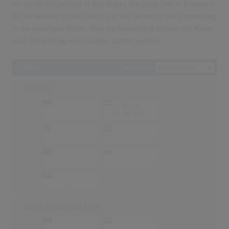
für die Höchstposition in den Charts, die graue Zahl in Klammern
für die Wochen in den Charts und das Datum ist der Ersteinstieg
in die jeweiligen Charts. Über die Auswahlbox können die Alben
nach Ersteinstieg eines Landes sortiert werden.
22 Alben
Sortierung
In Flight
-
21
(4)
-
15.06.1977
-
-
-
-
-
-
-
-
-
-
Living Inside Your Love
-
-