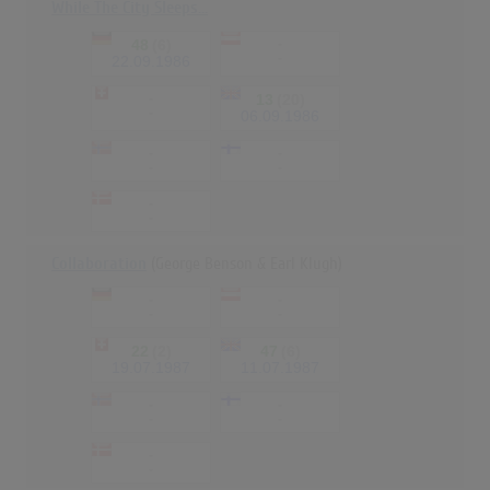
While The City Sleeps...
48
(6)
-
-
22.09.1986
-
13
(20)
-
06.09.1986
-
-
-
-
-
-
Collaboration
(George Benson & Earl Klugh)
-
-
-
-
22
(2)
47
(6)
19.07.1987
11.07.1987
-
-
-
-
-
-