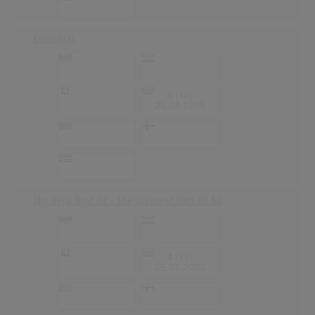
-
-
Essential
-
-
-
-
-
8
(10)
-
25.04.1998
-
-
-
-
-
-
The Very Best Of - The Greatest Hits Of All
-
-
-
-
-
4
(22)
-
05.07.2003
-
-
-
-