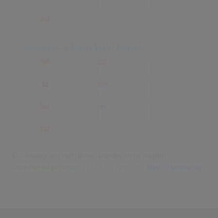
-
-
-
-
Inspiration - A Tribute To Nat King Cole
-
-
-
-
-
-
-
-
-
-
-
-
-
-
© = Anzeige aus rechtlichen Gründen nicht möglich
Grün=Höchstposition
Grau=Chartwochen
Blau=Ersteinstieg