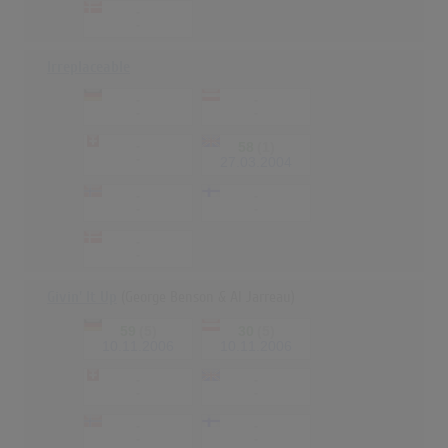
-
-
Irreplaceable
-
-
-
-
-
58
(1)
-
27.03.2004
-
-
-
-
-
-
Givin' It Up
(George Benson & Al Jarreau)
59
(5)
30
(5)
10.11.2006
10.11.2006
-
-
-
-
-
-
-
-