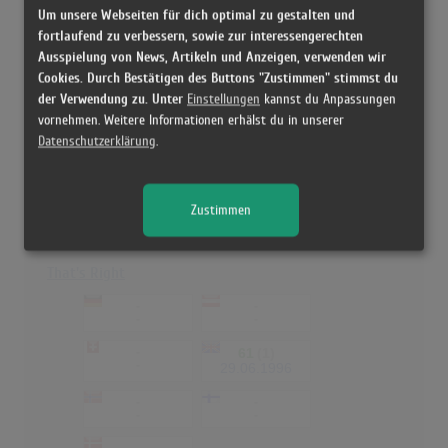
-
Um unsere Webseiten für dich optimal zu gestalten und
fortlaufend zu verbessern, sowie zur interessengerechten
Midnight Moods - The Love Collection
Ausspielung von News, Artikeln und Anzeigen, verwenden wir
-
-
Cookies. Durch Bestätigen des Buttons "Zustimmen" stimmst du
-
-
der Verwendung zu. Unter
Einstellungen
kannst du Anpassungen
vornehmen. Weitere Informationen erhälst du in unserer
-
25
(12)
-
26.10.1991
Datenschutzerklärung
.
-
-
-
-
Zustimmen
-
-
That's Right
-
-
-
-
-
61
(1)
-
29.06.1996
-
-
-
-