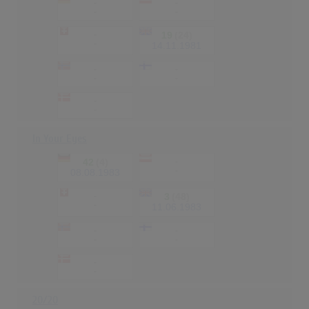
-
-
-
-
-
19
(24)
-
14.11.1981
-
-
-
-
-
-
In Your Eyes
42
(4)
-
-
08.08.1983
-
3
(48)
-
11.06.1983
-
-
-
-
-
-
20/20