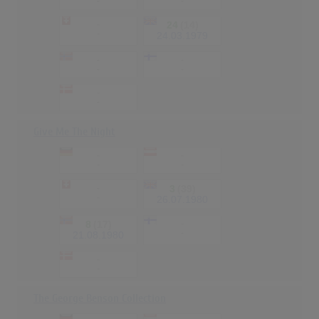
-
-
-
24
(14)
-
24.03.1979
-
-
-
-
-
-
Give Me The Night
-
-
-
-
-
3
(39)
-
26.07.1980
8
(17)
-
-
21.08.1980
-
-
The George Benson Collection