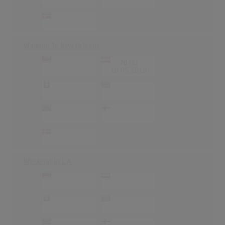
-
-
-
-
Walking To New Orleans
-
70
(1)
-
10.05.2019
-
-
-
-
-
-
-
-
-
-
Weekend In L.A.
-
-
-
-
-
-
-
-
-
-