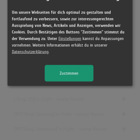
[ CD, US] In Flight - George Benson
Um unsere Webseiten für dich optimal zu gestalten und
fortlaufend zu verbessern, sowie zur interessengerechten
[04.02.1977 Vinyl, US] In Flight - George Benson
Ausspielung von News, Artikeln und Anzeigen, verwenden wir
Cookies. Durch Bestätigen des Buttons "Zustimmen" stimmst du
der Verwendung zu. Unter
Einstellungen
kannst du Anpassungen
[1977 Vinyl, Italy] In Flight - George Benson
vornehmen. Weitere Informationen erhälst du in unserer
Datenschutzerklärung
.
[1977 Vinyl, US] In Flight - George Benson
[1977 Vinyl, Australia] In Flight - George Benson
Zustimmen
[2012 CD, Japan] In Flight - George Benson
[ Vinyl, US] In Flight - George Benson
[1977 Vinyl, Germany] In Flight - George Benson
[1977 Vinyl, Venezuela] In Flight - George Benson