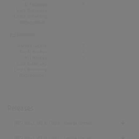
Nr.1 Wochen
0
Erste Notierung:
-
Letzte Notierung:
-
Höchstpostion:
-
Dänemark
Wochen Gesamt
0
Top-10 Wochen
0
Nr.1 Wochen
0
Erste Notierung:
-
Letzte Notierung:
-
Höchstpostion:
-
Releases
[1977 Vinyl, UK] In Flight - George Benson
[1977 Vinyl, US] In Flight - George Benson