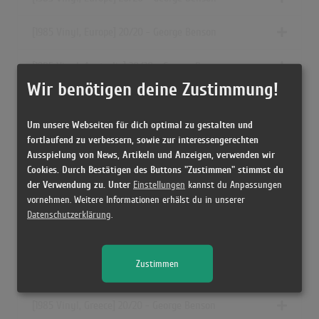
[1985 Vinyl, Europe] 20/20 - George Benson
[1985 Vinyl, Australia] 20/20 - George Benson
Wir benötigen deine Zustimmung!
[1985 Cassette, Germany] 20/20 - George Benson
Um unsere Webseiten für dich optimal zu gestalten und
[1985 Vinyl, Canada] 20/20 - George Benson
fortlaufend zu verbessern, sowie zur interessengerechten
Ausspielung von News, Artikeln und Anzeigen, verwenden wir
[1985 Vinyl, Brazil] 20/20 - George Benson
Cookies. Durch Bestätigen des Buttons "Zustimmen" stimmst du
der Verwendung zu. Unter
Einstellungen
kannst du Anpassungen
vornehmen. Weitere Informationen erhälst du in unserer
[1985 CD, Germany] 20/20 - George Benson
Datenschutzerklärung
.
[ CD, UK & Europe] 20/20 - George Benson
Zustimmen
[1984 Vinyl, Japan] 20/20 - George Benson
[1985 Vinyl, Greece] 20/20 - George Benson