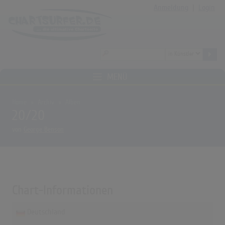
Anmeldung
|
Login
MENÜ
Home
Archiv
Alben
20/20
von
George Benson
Chart-Informationen
Deutschland