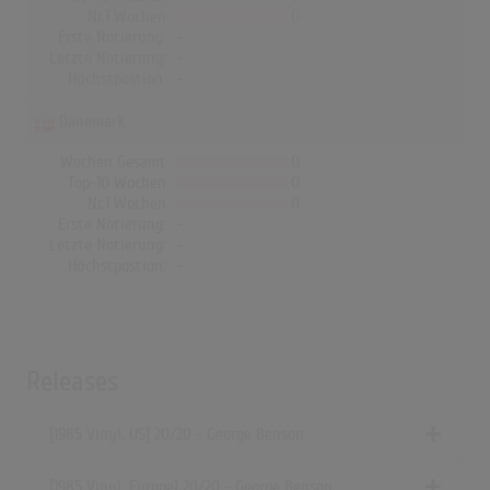
Nr.1 Wochen
0
Erste Notierung:
-
Letzte Notierung:
-
Höchstpostion:
-
Dänemark
Wochen Gesamt
0
Top-10 Wochen
0
Nr.1 Wochen
0
Erste Notierung:
-
Letzte Notierung:
-
Höchstpostion:
-
Releases
[1985 Vinyl, US] 20/20 - George Benson
[1985 Vinyl, Europe] 20/20 - George Benson