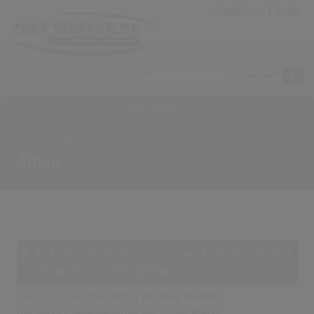
Anmeldung
|
Login
MENÜ
Home
Archiv
Alben
Alben
A
B
C
D
E
F
G
H
I
J
K
L
M
N
O
P
Q
R
S
T
U
V
W
X
Y
Z
0-9
Sonstige
Das Beste - Gedenk-Edition
von Tony Marshall
Das Beste - Gedenk-Edition
von Jürgen Marcus