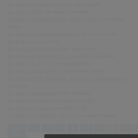
Das Beste von Ludwig Hirsch
von Ludwig Hirsch
Das Beste Von Mir
von Howard Carpendale
Das Beste von Monika Martin - Ganz persönlich
von Monika
Martin
Das Beste von Rainhard Fendrich
von Rainhard Fendrich
Das Beste von STS
von STS
Das Beste von Tony Christie
von Tony Christie
Das Beste von Wolfgang Ambros
von Wolfgang Ambros
Das Beste von ´84 - ´87
von Wolfgang Petry
Das Beste zum 50. Jubiläum
von Fernando Express
Das Beste zum 90. Geburtstag - Die grosse Jubiläumsedition
von Ronny
Das Beste zum Abschied
von Die Stoakogler
Das Beste zum Jubiläum
von White Stars [AT]
Das Beste zum Jubiläum
von Beatrice Egli
Das Beste zum Jubiläum - 60 Jahre
von Hansi Hinterseer
Previous
Erste
«
7
8
9
10
11
12
13
Seite