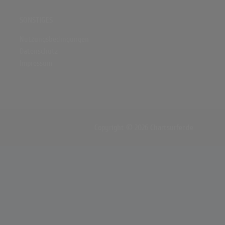
SONSTIGES
Nutzungsbedingungen
Datenschutz
Impressum
Copyright © 2026 Chartsurfer.de