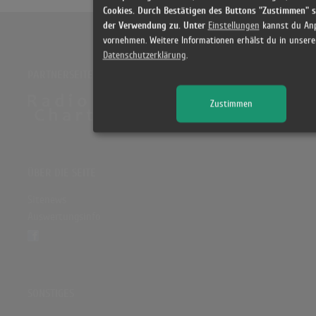
Cookies. Durch Bestätigen des Buttons "Zustimmen" 
der Verwendung zu. Unter
Einstellungen
kannst du An
vornehmen. Weitere Informationen erhälst du in unsere
Datenschutzerklärung
.
PARTNERSEITE
Zustimmen
ÜBER DIE SEITE
Sitenews
Auswertungsinfo
SONSTIGES