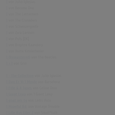
1
von Julio Iglesias
1
von Become One
1
von The Lettermen
1
von The Crusaders
1
von Schwiizergoofe
1
von Zara Larsson
1
von Puls [DK]
1
von Brigitte Kaandorp
1
von Hurra Kinderlieder
1 (Remastered)
von The Beatles
1 + 1
von Grin
1 - The Collection
von Julio Iglesias
1 Dag Er Vi 1 Minde
von Barselona
1 Fille & 4 Types
von Celine Dion
1 Giant Leap
von 1 Giant Leap
1 goat per ty
von Ledri Vula
1 Hopeful Rd.
von Vintage Trouble
1 Lille Kys Eller 2
von Small*talk