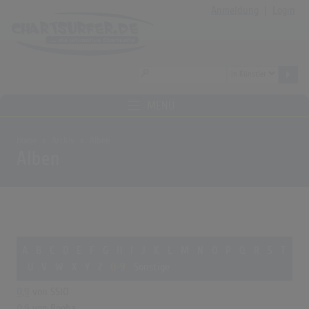
Anmeldung
|
Login
MENÜ
Home
Archiv
Alben
Alben
A
B
C
D
E
F
G
H
I
J
K
L
M
N
O
P
Q
R
S
T
U
V
W
X
Y
Z
0-9
Sonstige
0,9
von SSIO
0.9
von Booba