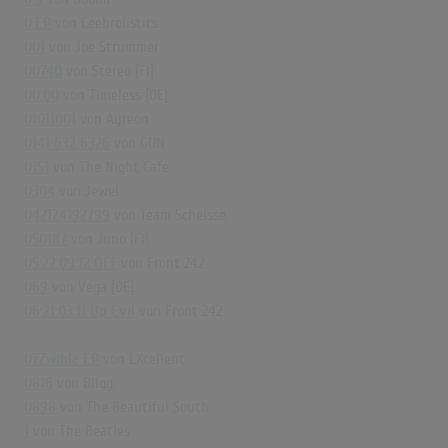
0.EP
von Ceebrolistics
001
von Joe Strummer
00740
von Stereo [FI]
00:00
von Timeless [DE]
01011001
von Ayreon
0141 632 6326
von GUN
0151
von The Night Cafe
0304
von Jewel
042124192799
von Team Scheisse
050187
von Juno [FI]
05:22:09:12 OFF
von Front 242
069
von Vega [DE]
06:21:03:11 Up Evil
von Front 242
07Zwible EP
von LXcellent
0816
von Bligg
0898
von The Beautiful South
1
von The Beatles