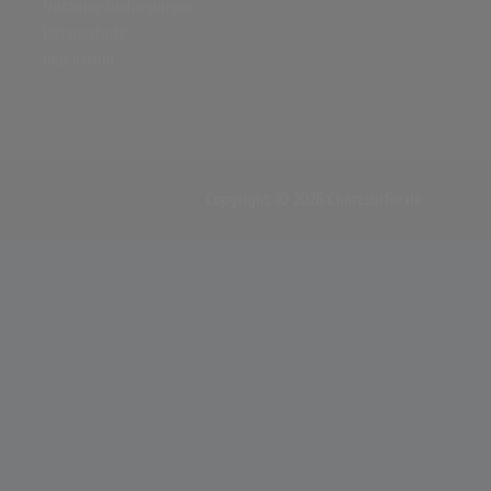
Nutzungsbedingungen
Datenschutz
Impressum
Copyright © 2026 Chartsurfer.de