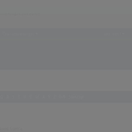
Chartauswertungen
...und mehr!
Q
R
S
T
U
V
W
X
Y
Z
0-9
Sonstige
David Guetta