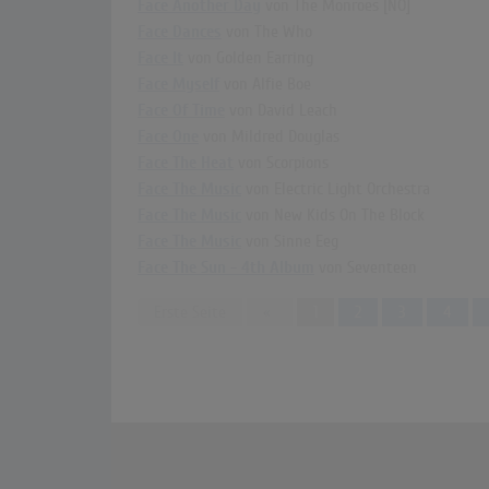
Face Another Day
von The Monroes [NO]
Face Dances
von The Who
Face It
von Golden Earring
Face Myself
von Alfie Boe
Face Of Time
von David Leach
Face One
von Mildred Douglas
Face The Heat
von Scorpions
Face The Music
von Electric Light Orchestra
Face The Music
von New Kids On The Block
Face The Music
von Sinne Eeg
Face The Sun - 4th Album
von Seventeen
Previous
Erste Seite
«
1
2
3
4