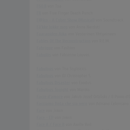
F60.8
von Tua
F8
von Five Finger Death Punch
F@lco - A Cyber Show (Musical)
von Soundtrack
Få'kke lokke meg
von Anne Nørdsti
Faaraoiden Aika
von Vesterinen Yhtyeineen
Fables Of The Reconstruction
von R.E.M.
Fabrique
von Fashion
Fabulös
von Fabienne Louves
Fabulous
von The Stylistics
Fabulous
von DJ Christopher S.
Fabulous Disaster
von Exodus
Fabulous Tonight
von Mariko
Facce d'amore
von Jakub Józef Orliński / Il Pomo d
Facciamo finta che sia vero
von Adriano Celentano
Face
von Jimin
Face - EP
von Jimin
Face A / Face B
von Axelle Red