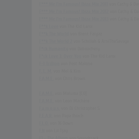
F*** Me I'm Famous! Ibiza Mix 2011
von Cathy & Da
F*** Me I'm Famous! Ibiza Mix 2012
von Cathy & Da
F*** Me I'm Famous! Ibiza Mix 2013
von Cathy & Da
F**k Love
von The Kid Laroi
F**k The World
von Brent Faiyaz
F**k The World 2
von Schillah & ArniTheSavage
F*ck Humanity
von Debauchery
F*ck Love 3: Over You
von The Kid Laroi
F-1 Trillion
von Post Malone
F. L. M.
von Mel & Kim
F.A.M.E.
von Chris Brown
F.A.M.E.
von Maluma [CO]
F.A.M.E.
von Leon Machère
F.a.m.o.u.s.
von DJ Christopher S.
F.E.A.R.
von Papa Roach
F.L.O.
von 16 Down
F.N
von Lil Tjay
F1 - The Album
von Soundtrack