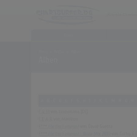
Home
Home
Archiv
Alben
Alben
A
B
C
D
E
F
G
H
I
J
K
L
M
N
O
P
F & M
von Lindemann [DE]
F E A R
von Marillion
F*** Me I'm Famous!
von David Guetta
F*** Me I'm Famous! - Ibiza Mix 2010
von Cathy & 