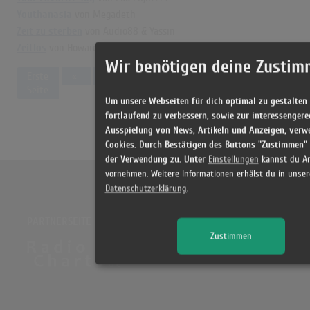
Youthanasia
von Megadeth
Zeit zu sterben
von Audio88 & Yassin
Zeitlos
von Howard Carpendale
Wir benötigen deine Zustim
Previous
Erste
«
4
5
6
7
8
9
10
1
Seite
Um unsere Webseiten für dich optimal zu gestalten
fortlaufend zu verbessern, sowie zur interessengere
Ausspielung von News, Artikeln und Anzeigen, verw
Cookies. Durch Bestätigen des Buttons "Zustimmen"
der Verwendung zu. Unter
Einstellungen
kannst du A
vornehmen. Weitere Informationen erhälst du in unser
Datenschutzerklärung
.
PARTNERSEITE
Zustimmen