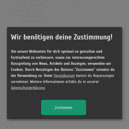
Nr.1 Wochen
0
Erste Notierung:
-
Letzte Notierung:
-
Höchstpostion:
-
Dänemark
Wir benötigen deine Zustimmung!
Wochen Gesamt
0
Top-10 Wochen
0
Um unsere Webseiten für dich optimal zu gestalten und
Nr.1 Wochen
0
fortlaufend zu verbessern, sowie zur interessengerechten
Erste Notierung:
-
Ausspielung von News, Artikeln und Anzeigen, verwenden wir
Letzte Notierung:
-
Cookies. Durch Bestätigen des Buttons "Zustimmen" stimmst du
Höchstpostion:
-
der Verwendung zu. Unter
Einstellungen
kannst du Anpassungen
vornehmen. Weitere Informationen erhälst du in unserer
Datenschutzerklärung
.
Releases
Zustimmen
Kein Release gefunden!