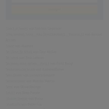
anzeigen
Short n' Sweet
von Sabrina Carpenter
Sing meinen Song - das Tauschkonzert - Volume 13
von Various
Artists
Smile
von Madsen
So Close To What
von Tate McRae
So Good
von Zara Larsson
So muss man gehen - Part 1
von Farid Bang!
Soldatenschicksale
von Kanonenfieber
Solo Piano
von Ludovico Einaudi
Sommerland
von Monika Martin
Sour
von Olivia Rodrigo
Splat!
von Deep Purple
Stabile Poesie
von Bosse
Stadtaffe
von Peter Fox