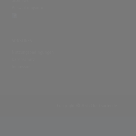
Sitenews
Auswertungsinfo
SONSTIGES
Nutzungsbedingungen
Datenschutz
Impressum
Copyright © 2026 Chartsurfer.de