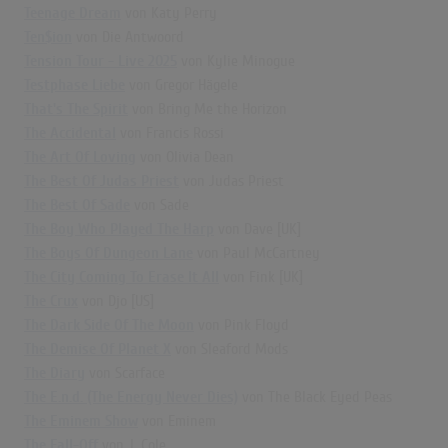
Teenage Dream
von Katy Perry
Ten$ion
von Die Antwoord
Tension Tour - Live 2025
von Kylie Minogue
Testphase Liebe
von Gregor Hägele
That's The Spirit
von Bring Me the Horizon
The Accidental
von Francis Rossi
The Art Of Loving
von Olivia Dean
The Best Of Judas Priest
von Judas Priest
The Best Of Sade
von Sade
The Boy Who Played The Harp
von Dave [UK]
The Boys Of Dungeon Lane
von Paul McCartney
The City Coming To Erase It All
von Fink [UK]
The Crux
von Djo [US]
The Dark Side Of The Moon
von Pink Floyd
The Demise Of Planet X
von Sleaford Mods
The Diary
von Scarface
The E.n.d. (The Energy Never Dies)
von The Black Eyed Peas
The Eminem Show
von Eminem
The Fall-Off
von J. Cole