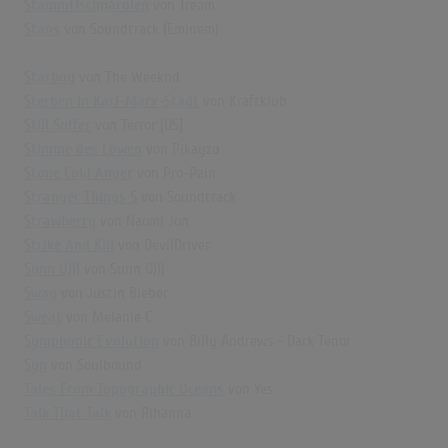
Stammtischparolen
von Tream
Stans
von Soundtrack (Eminem)
Starboy
von The Weeknd
Sterben in Karl-Marx-Stadt
von Kraftklub
Still Suffer
von Terror [US]
Stimme des Löwen
von Pikayzo
Stone Cold Anger
von Pro-Pain
Stranger Things 5
von Soundtrack
Strawberry
von Naomi Jon
Strike And Kill
von DevilDriver
Sunn O)))
von Sunn O)))
Swag
von Justin Bieber
Sweat
von Melanie C
Symphonic Evolution
von Billy Andrews - Dark Tenor
Syn
von Soulbound
Tales From Topographic Oceans
von Yes
Talk That Talk
von Rihanna