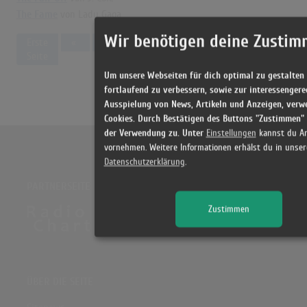
The Fame
von Lady Gaga
Wir benötigen deine Zustim
Previous
Erste
«
4
5
6
7
8
9
10
1
Seite
Um unsere Webseiten für dich optimal zu gestalten
fortlaufend zu verbessern, sowie zur interessengere
Ausspielung von News, Artikeln und Anzeigen, verw
Cookies. Durch Bestätigen des Buttons "Zustimmen"
der Verwendung zu. Unter
Einstellungen
kannst du A
vornehmen. Weitere Informationen erhälst du in unser
Datenschutzerklärung
.
PARTNERSEITE
Zustimmen
ÜBER DIE SEITE