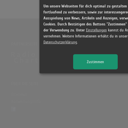
Um unsere Webseiten für dich optimal zu gestalten
fortlaufend zu verbessern, sowie zur interessengere
Ausspielung von News, Artikeln und Anzeigen, verw
Cookies. Durch Bestätigen des Buttons "Zustimmen"
der Verwendung zu. Unter
Einstellungen
kannst du A
vornehmen. Weitere Informationen erhälst du in unser
Datenschutzerklärung
.
PARTNERSEITE
Zustimmen
ÜBER DIE SEITE
Sitenews
Auswertungsinfo