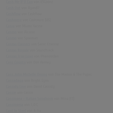
Cash Me If U Can
von 65Goonz
Cash Out
von Ryan87
Cashflow
von Cashflow
Cashmere
von Cashmere [US]
Casia
von Miami Yacine
Casino
von Alcazar
Casino
von Spooman
Casino Classics
von Saint Etienne
Casino Royale
von Soundtrack
Casino True Love
von Phenomden
Cass County
von Don Henley
Cass John Michelle Denny
von The Mamas & The Papas
Cassadaga
von Bright Eyes
Cassidy Live
von David Cassidy
Cassie
von Cassie
Cassiopea - Italian Songbook
von Mina [IT]
Cassiopeia
von L.O.C.
Cast In Steel
von A-ha