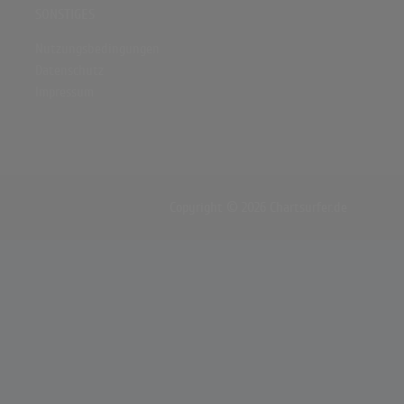
SONSTIGES
Nutzungsbedingungen
Datenschutz
Impressum
Copyright © 2026 Chartsurfer.de