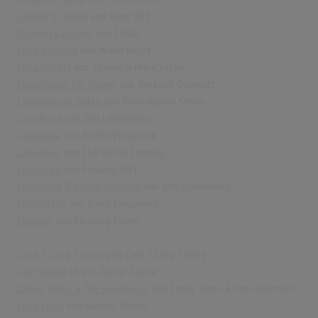
Carved In Stone
von Rage [DE]
Carving Canyons
von Lissie
Casa Babylon
von Mano Negra
Casa Gospel
von Thasup & Mara Sattei
Casablanca für immer
von Nockalm Quintett
Casablancas døtre
von Anne-Karine Strøm
CasaNova
von Udo Lindenberg
Casanova
von Rondo Veneziano
Casanova
von The Divine Comedy
Casanova
von Fantasy [DE]
CasaNova (English Version)
von Udo Lindenberg
Casapietra
von Björn Casapietra
Cascade
von Floating Points
Case / Lang / Veirs
von Case / Lang / Veirs
Case Study 01
von Daniel Caesar
Casey Jones & The Governors
von Casey Jones & The Governors
Cash Cows
von Various Artists