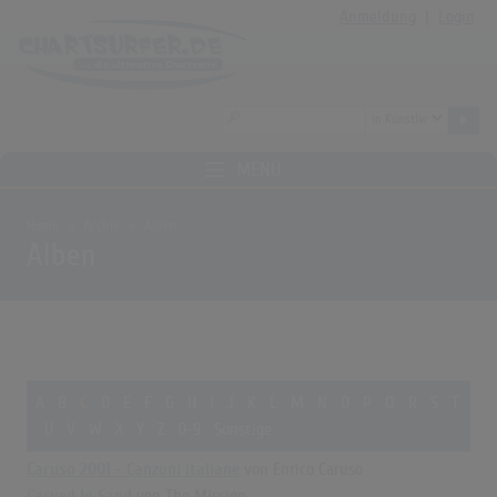
Anmeldung
|
Login
MENÜ
Home
Archiv
Alben
Alben
A
B
C
D
E
F
G
H
I
J
K
L
M
N
O
P
Q
R
S
T
U
V
W
X
Y
Z
0-9
Sonstige
Caruso 2001 - Canzoni italiane
von Enrico Caruso
Carved In Sand
von The Mission