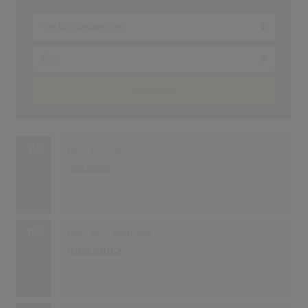
anzeigen
151
Help Yourself
Tom Jones
2058
01.08.1968
152
Dear Mrs. Applebee
David Garrick
2052
01.01.1967