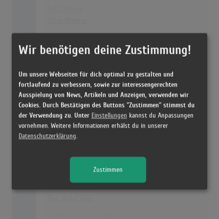
Let's Dance
Chris Montez
1976
01.12.1962
Wir benötigen deine Zustimmung!
176
Bum- Ladda- Bum- Bum
Um unsere Webseiten für dich optimal zu gestalten und
Laurie London
fortlaufend zu verbessern, sowie zur interessengerechten
Ausspielung von News, Artikeln und Anzeigen, verwenden wir
1968
01.01.1960
Cookies. Durch Bestätigen des Buttons "Zustimmen" stimmst du
der Verwendung zu. Unter
Einstellungen
kannst du Anpassungen
177
vornehmen. Weitere Informationen erhälst du in unserer
Mary-Rose
Datenschutzerklärung
.
Gerhard Wendland
1964
01.10.1962
Zustimmen
Ramblin' Rose
Nat "King" Cole
1964
01.10.1962