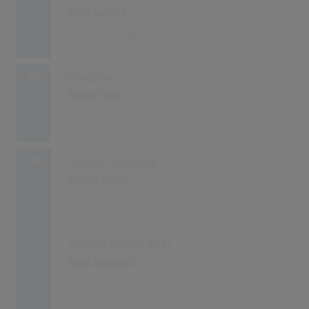
Rocco Granata
1880
01.02.1960
198
Mendocino
Michael Holm
1876
01.08.1969
199
Memphis, Tennessee
Johnny Rivers
1870
01.09.1964
Spanisch War Die Nacht
Peter Alexander
1870
15.03.1967