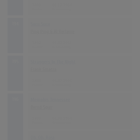
1896
01.12.1964
194
Sucu Sucu
Ping Ping & Al Verlaine
1892
01.02.1961
195
Strangers In The Night
Frank Sinatra
1888
01.07.1966
196
Memphis Tennessee
Bernd Spier
1880
01.09.1964
Oh, Oh, Rosi