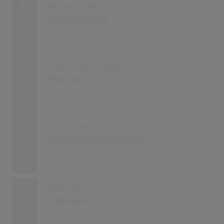
153
Morning Of My Life
Esther & Abi Ofarim
2048
01.10.1967
Schwarze Rose, Rosemarie
Peter Kraus
2048
01.11.1961
Shake Hands
Drafi Deutscher And His Magics
2048
01.04.1964
156
Allein wie du
Freddy Quinn
2036
01.08.1963