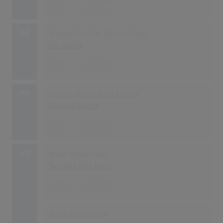
2008
15.06.1969
168
Brauner Bär Und Weisse Taube
Gus Backus
2004
01.09.1960
169
Rosalie, Musst Nicht Weinen
Caterina Valente
2000
01.10.1960
170
Hippy Hippy Shake
Swinging Blue Jeans
1992
01.02.1964
Hippy Hippy Shake