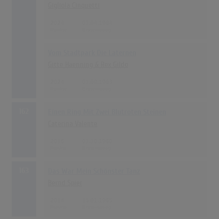
Gigliola Cinquetti
2024
01.04.1964
Vom Stadtpark Die Laternen
Gitte Haenning & Rex Gildo
2024
01.09.1963
162
Einen Ring Mit Zwei Blutroten Steinen
Caterina Valente
2016
01.10.1960
163
Das War Mein Schönster Tanz
Bernd Spier
2014
15.01.1965