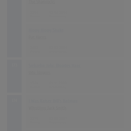
The Shamrocks
1992
01.02.1964
Hippy Hippy Shake
Pat Harris
1992
01.02.1964
173
Siebzehn Jahr, Blondes Haar
Udo Jürgens
1978
01.11.1965
174
I Was Kaiser Bill's Batman
Whistling Jack Smith
1976
01.05.1967