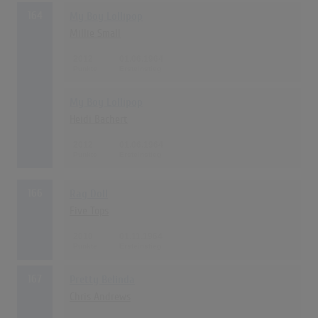
164
My Boy Lollipop
Millie Small
2012
01.06.1964
My Boy Lollipop
Heidi Bachert
2012
01.06.1964
166
Rag Doll
Five Tops
2010
01.11.1964
167
Pretty Belinda
Chris Andrews