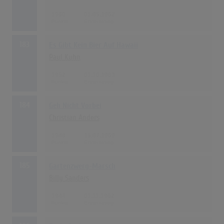
1960
01.05.1962
183
Es Gibt Kein Bier Auf Hawaii
Paul Kuhn
1952
01.10.1963
184
Geh Nicht Vorbei
Christian Anders
1948
15.07.1969
185
Gartenzwerg-Marsch
Billy Sanders
1944
01.11.1962