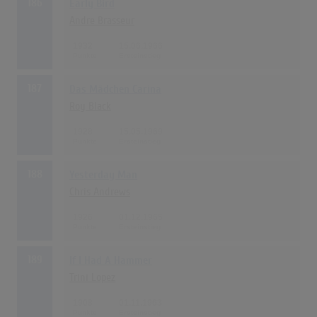
186
Early Bird
Andre Brasseur
1932
15.06.1966
187
Das Mädchen Carina
Roy Black
1928
15.05.1969
188
Yesterday Man
Chris Andrews
1926
01.12.1965
189
If I Had A Hammer
Trini Lopez
1908
01.11.1963