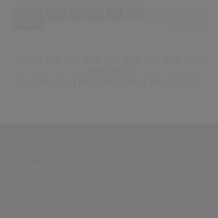
Previous
Next
Erste
«
1
2
3
4
»
Letzte
Seite
Seite
«
[
1960
] [
1961
] [
1962
] [
1963
] [
1964
] [
1965
] [
1966
] [
1967
] [
1968
]
[
1969
] [
1970
]
»
[
50er
]
60er
[
70er
] [
80er
] [
90er
] [
2000er
] [
2010er
] [
2020er
]
PARTNERSEITE