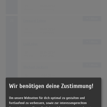
31
23.03.2014
1 Album
23
Leonard Cohen
30
28.09.2014
1 Album
Lo&Leduc
30
20.04.2014
1 Album
Michael Jackson
30
18.05.2014
Wir benötigen deine Zustimmung!
1 Album
26
Eric Clapton
Um unsere Webseiten für dich optimal zu gestalten und
29
03.08.2014
fortlaufend zu verbessern, sowie zur interessengerechten