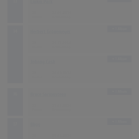
13
Linkin Park
39
22.06.2014
1 Album
14
Herbert Grönemeyer
38
30.11.2014
1 Album
Johnny Cash
38
30.03.2014
1 Album
16
Bruce Springsteen
37
19.01.2014
1 Album
17
Bligg
35
05.01.2014