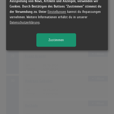
Ausspielung von News, Artikeln und Anzeigen, verwenden wir
1 Album
Cookies. Durch Bestätigen des Buttons "Zustimmen" stimmst du
27
Peter Maffay
der Verwendung zu. Unter
Einstellungen
kannst du Anpassungen
28
26.01.2014
vornehmen. Weitere Informationen erhälst du in unserer
Datenschutzerklärung
.
2 Alben
28
Les Enfoirés
Zustimmen
27
23.03.2014
1 Album
29
Franz Arnold
26
05.10.2014
1 Album
30
Andreas Gabalier
25
18.05.2014
1 Album
Bushido