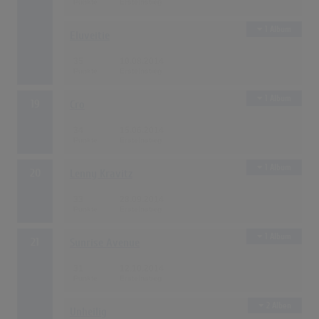
1 Album
Eluveitie
35
10.08.2014
1 Album
19
Cro
34
15.06.2014
1 Album
20
Lenny Kravitz
33
28.09.2014
1 Album
21
Sunrise Avenue
31
12.10.2014
2 Alben
Unheilig