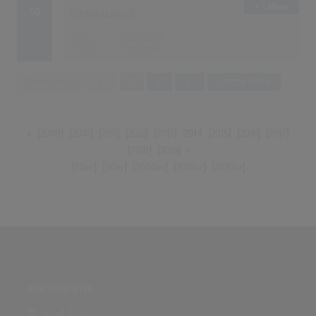
1 Album
50
Klangkarussell
15
03.08.2014
Previous
Next
Erste Seite
«
1
2
»
Letzte Seite
«
[
2009
] [
2010
] [
2011
] [
2012
] [
2013
]
2014
[
2015
] [
2016
] [
2017
]
[
2018
] [
2019
]
»
[
80er
] [
90er
] [
2000er
] [
2010er
] [
2020er
]
PARTNERSEITE