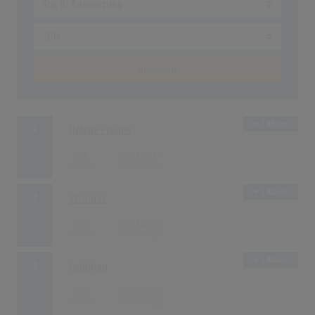
anzeigen
1 Album
1
Helene Fischer
298
05.01.2014
1 Album
2
Stromae
151
05.01.2014
1 Album
3
Coldplay
104
25.05.2014