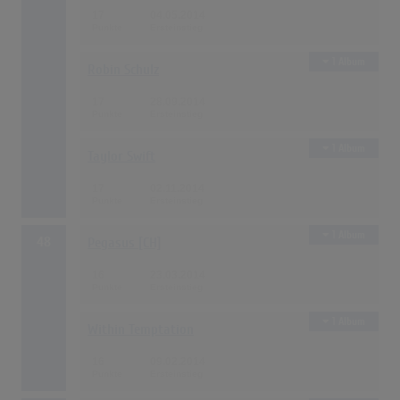
17
04.05.2014
1 Album
Robin Schulz
17
28.09.2014
1 Album
Taylor Swift
17
02.11.2014
1 Album
48
Pegasus [CH]
16
23.03.2014
1 Album
Within Temptation
16
09.02.2014