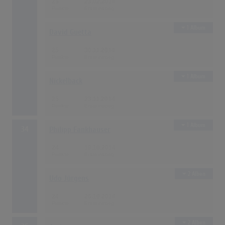
25
23.02.2014
1 Album
David Guetta
25
30.11.2014
1 Album
Nickelback
25
23.11.2014
1 Album
34
Philipp Fankhauser
24
19.10.2014
2 Alben
Udo Jürgens
24
26.10.2014
2 Alben