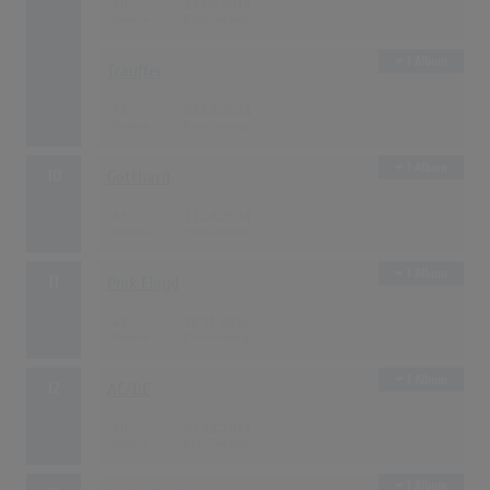
48
22.06.2014
1 Album
Trauffer
48
09.02.2014
1 Album
10
Gotthard
45
13.04.2014
1 Album
11
Pink Floyd
42
16.11.2014
1 Album
12
AC/DC
40
07.12.2014
1 Album