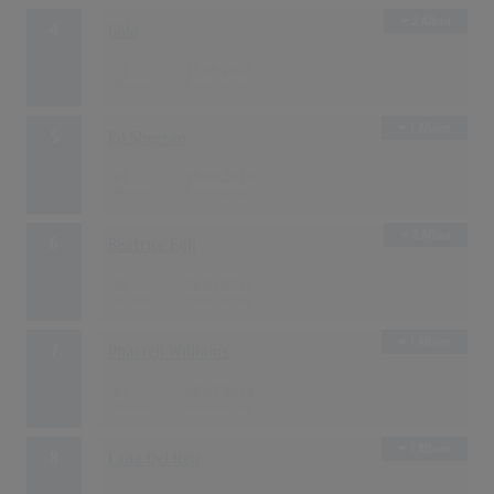
2 Alben
4
Gölä
79
11.05.2014
1 Album
5
Ed Sheeran
61
29.06.2014
2 Alben
6
Beatrice Egli
55
05.01.2014
1 Album
7
Pharrell Williams
51
09.03.2014
1 Album
8
Lana Del Rey