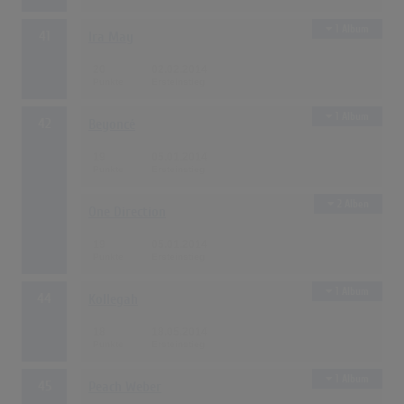
1 Album
41
Ira May
20
02.02.2014
1 Album
42
Beyoncé
19
05.01.2014
2 Alben
One Direction
19
05.01.2014
1 Album
44
Kollegah
18
18.05.2014
1 Album
45
Peach Weber