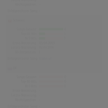
Höchstpostion:
-
Erfolgreichster Song: -
Schweiz
Songs Gesamt
4
Top-10 Hits
1
Nr.1 Hits
1
Erste Notierung:
05.04.2009
Letzte Notierung:
02.03.2014
Höchstpostion:
1
Erfolgreichster Song:
Stahn uf
UK
Songs Gesamt
0
Top-10 Hits
0
Nr.1 Hits
0
Erste Notierung:
-
Letzte Notierung:
-
Höchstpostion:
-
Erfolgreichster Song: -