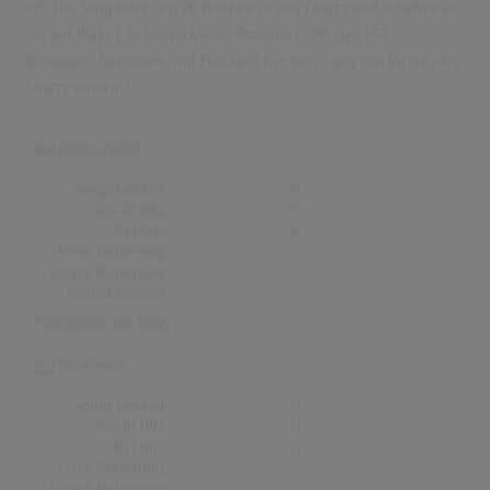
uf". Der Song hielt sich 26 Wochen in den Charts und schaffte es
bis auf Platz 1. In Deutschland, Österreich, UK, den USA,
Norwegen, Dänemark und Finnland hat kein Song von Ritschi die
Charts erreicht!
Deutschland
Songs Gesamt
0
Top-10 Hits
0
Nr.1 Hits
0
Erste Notierung:
-
Letzte Notierung:
-
Höchstpostion:
-
Erfolgreichster Song: -
Österreich
Songs Gesamt
0
Top-10 Hits
0
Nr.1 Hits
0
Erste Notierung:
-
Letzte Notierung:
-