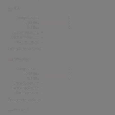
USA
Songs Gesamt
0
Top-10 Hits
0
Nr.1 Hits
0
Erste Notierung:
-
Letzte Notierung:
-
Höchstpostion:
-
Erfolgreichster Song: -
Norwegen
Songs Gesamt
0
Top-10 Hits
0
Nr.1 Hits
0
Erste Notierung:
-
Letzte Notierung:
-
Höchstpostion:
-
Erfolgreichster Song: -
Finnland