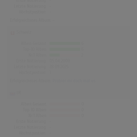
Erste Notierung:
-
Letzte Notierung:
-
Höchstpostion:
-
Erfolgreichstes Album: -
Schweiz
Alben Gesamt
6
Top-10 Alben
6
Nr.1 Alben
2
Erste Notierung:
05.04.2009
Letzte Notierung:
28.09.2025
Höchstpostion:
1
Erfolgreichstes Album:
Probier mi doch mal us
UK
Alben Gesamt
0
Top-10 Alben
0
Nr.1 Alben
0
Erste Notierung:
-
Letzte Notierung:
-
Höchstpostion:
-