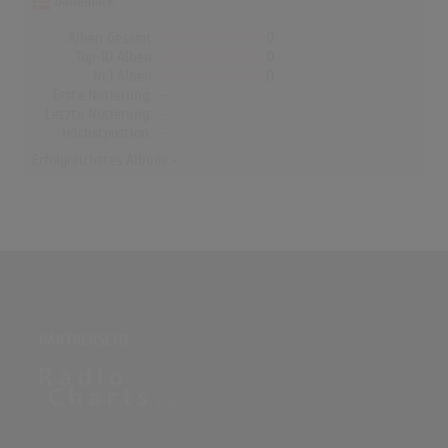
Dänemark
Alben Gesamt
0
Top-10 Alben
0
Nr.1 Alben
0
Erste Notierung:
-
Letzte Notierung:
-
Höchstpostion:
-
Erfolgreichstes Album: -
PARTNERSEITE