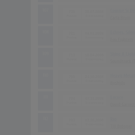
107
Comme Si De 
739
25.07.2008
Carla Bruni
108
Echoes, Sile
721
04.01.2008
Foo Fighters
109
Shine A Ligh
713
18.04.2008
Soundtrack (T
110
Heavy Metal
708
24.10.2008
Bushido
111
Encore
704
07.11.2008
David Garrett
112
Rio
703
03.10.2008
Till Brönner