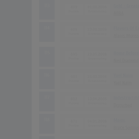
113
Gold - Great
699
01.08.2008
ABBA
114
Flavors Of 
698
13.06.2008
Alanis Moriss
115
Home Before
695
23.05.2008
Neil Diamond
116
Yael Naim
693
21.03.2008
Yael Naim
117
Indestructib
692
13.06.2008
Disturbed
118
Magic
671
04.01.2008
Bruce Spring