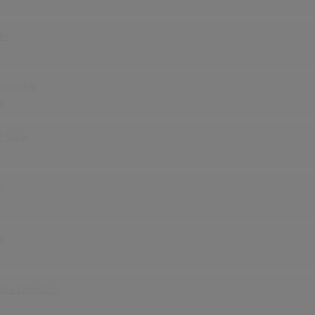
ks
sponsible
e
f Snow
s
e
lua Collection