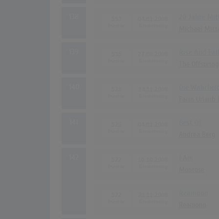
138
20 Jahre Mit
553
04.01.2008
Michael Mitt
139
Rise And Fal
535
27.06.2008
The Offspring
140
Die Wahrhei
528
14.11.2008
Farin Urlaub
141
Best Of
525
04.01.2008
Andrea Berg
142
I Am
522
10.10.2008
Monrose
Reamonn
522
21.11.2008
Reamonn