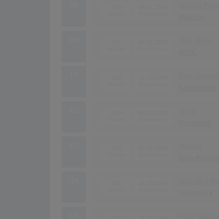
119
Strictly Phys
660
04.01.2008
Monrose
120
Plug Me In
657
04.01.2008
AC/DC
121
Herz Gewinnt,
636
10.10.2008
Kastelruther
122
Third
634
09.05.2008
Portishead
123
Blessed
632
08.08.2008
Fady Maalou
124
Step Up 2 Th
631
21.03.2008
Soundtrack
125
Falco Symph
624
15.02.2008