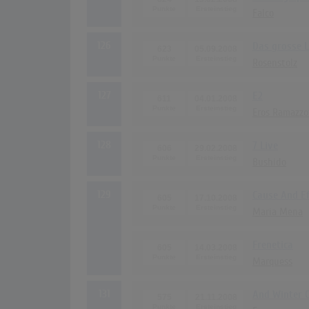
Falco
126
Das grosse 
623
05.09.2008
Rosenstolz
127
E2
611
04.01.2008
Eros Ramazzo
128
7 Live
606
29.02.2008
Bushido
129
Cause And Ef
605
17.10.2008
Maria Mena
Frenetica
605
14.03.2008
Marquess
131
And Winter 
575
21.11.2008