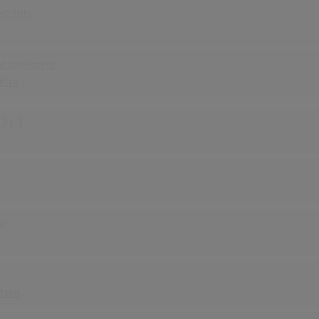
est Hits
Entanglement
ette
 Dark
le
steen