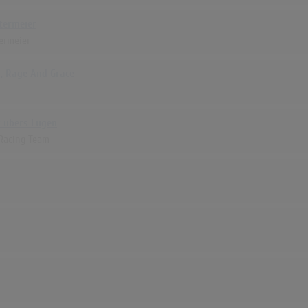
termeier
ermeier
l, Rage And Grace
t übers Lügen
 Racing Team