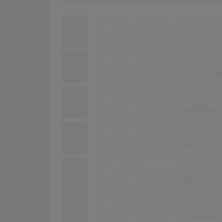
101
Breakout
753
10.10.2008
Miley Cyrus
102
Scream Aim 
750
08.02.2008
Bullet For M
103
Simple Plan
745
22.02.2008
Simple Plan
104
Doll Domina
743
03.10.2008
The Pussycat
105
Here I Stand
740
06.06.2008
Usher
High School 
740
07.11.2008
Soundtrack