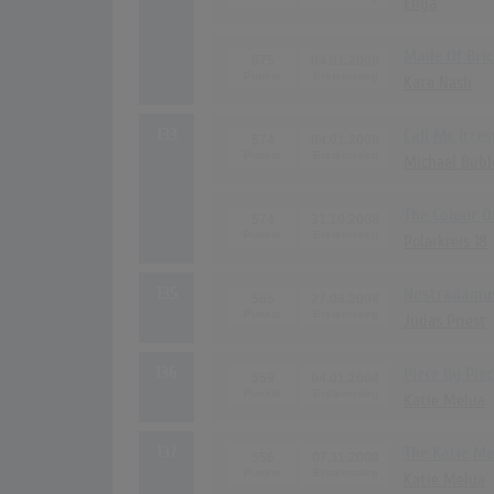
Enya
Made Of Bric
575
04.01.2008
Kate Nash
133
Call Me Irre
574
04.01.2008
Michael Bubl
The Colour O
574
31.10.2008
Polarkreis 18
135
Nostradamu
565
27.06.2008
Judas Priest
136
Piece By Piec
559
04.01.2008
Katie Melua
137
The Katie Me
556
07.11.2008
Katie Melua