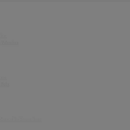
Fire
y Valentine
tion
 Dolls
Musical 3 - Senior Year