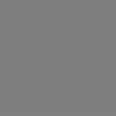
Rien N'etait
nce, Patience And Grace
t
he Rolling Stones)
 Payback