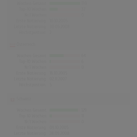
Wochen Gesamt
139
Top-10 Wochen
37
Nr.1 Wochen
0
Erste Notierung:
10.10.2005
Letzte Notierung:
30.05.2008
Höchstpostion:
2
Österreich
Wochen Gesamt
64
Top-10 Wochen
6
Nr.1 Wochen
0
Erste Notierung:
16.10.2005
Letzte Notierung:
02.11.2007
Höchstpostion:
5
Schweiz
Wochen Gesamt
129
Top-10 Wochen
11
Nr.1 Wochen
0
Erste Notierung:
09.10.2005
Letzte Notierung:
28.09.2008