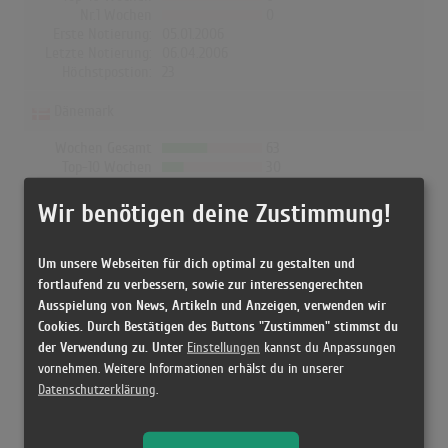
Nr.1 Wochen
0
Erste Notierung:
05.01.2006
Letzte Notierung:
06.04.2006
Höchstpostion:
23
Dänemark
Wochen Gesamt
63
Top-10 Wochen
30
Nr.1 Wochen
3
Erste Notierung:
07.10.2005
Wir benötigen deine Zustimmung!
Letzte Notierung:
09.11.2007
Höchstpostion:
1
Um unsere Webseiten für dich optimal zu gestalten und
fortlaufend zu verbessern, sowie zur interessengerechten
Ausspielung von News, Artikeln und Anzeigen, verwenden wir
Cookies. Durch Bestätigen des Buttons "Zustimmen" stimmst du
Releases
der Verwendung zu. Unter
Einstellungen
kannst du Anpassungen
vornehmen. Weitere Informationen erhälst du in unserer
Datenschutzerklärung
.
[23.09.2005 CD, ] Piece By Piece - Katie Melua
[2006 LP, uk] Piece By Piece - Katie Melua