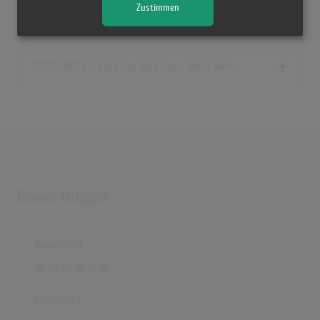
Zustimmen
[2006 CD, ch] Piece By Piece - Katie Melua
[29.09.2006 CD, ch] Piece By Piece - Katie Melua
Bewertungen
Bewertung
Kommentar