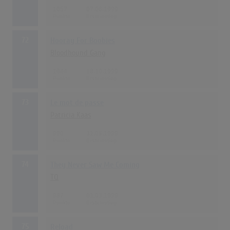
1057
07.06.1999
72
Hooray For Boobies
Bloodhound Gang
1044
18.10.1999
73
Le mot de passe
Patricia Kaas
990
31.05.1999
74
They Never Saw Me Coming
TQ
987
01.03.1999
75
Reload