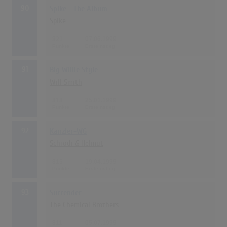
90
Spike - The Album
Spike
821
07.06.1999
91
Big Willie Style
Will Smith
818
25.01.1999
92
Kanzler-WG
Schrödi & Helmut
815
19.04.1999
93
Surrender
The Chemical Brothers
811
05.07.1999