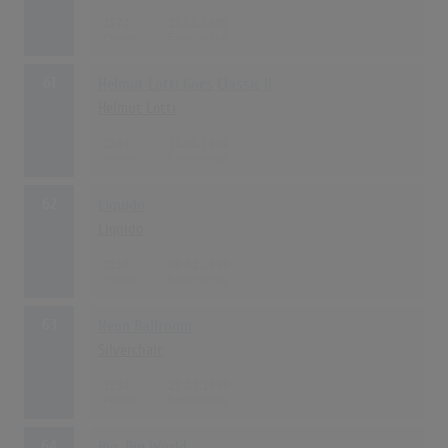
1174
11.01.1999
61
Helmut Lotti Goes Classic II
Helmut Lotti
1164
11.01.1999
62
Liquido
Liquido
1156
08.02.1999
63
Neon Ballroom
Silverchair
1154
29.03.1999
64
Big, Big World