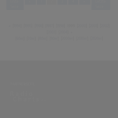
Previous
Next
Erste
«
1
2
3
4
»
Letzte
Seite
Seite
«
[
1994
] [
1995
] [
1996
] [
1997
] [
1998
]
1999
[
2000
] [
2001
] [
2002
]
[
2003
] [
2004
]
»
[
60er
] [
70er
] [
80er
] [
90er
] [
2000er
] [
2010er
] [
2020er
]
PARTNERSEITE