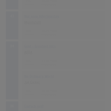
915
10.05.1999
83
Nur vom Allerfeinsten
Mundstuhl
909
18.01.1999
84
Gold - Greatest Hits
ABBA
890
17.05.1999
No Ordinary World
Joe Cocker
890
25.10.1999
86
Einfach geil!