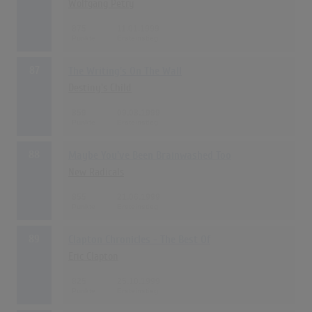
Wolfgang Petry
875
11.01.1999
87
The Writing's On The Wall
Destiny's Child
859
09.08.1999
88
Maybe You've Been Brainwashed Too
New Radicals
855
21.06.1999
89
Clapton Chronicles - The Best Of
Eric Clapton
825
25.10.1999