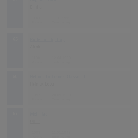
Emilia
1143
11.01.1999
65
Rolle mit Hip Hop
Afrob
1108
12.04.1999
66
Helmut Lotti Goes Classic III
Helmut Lotti
1097
20.09.1999
67
Mein Tag
Oli. P
1093
11.01.1999