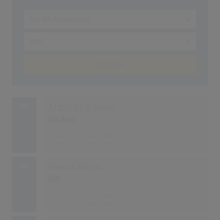
anzeigen
51
A Little Bit Of Mambo
Lou Bega
1251
26.07.1999
52
Comics & Pin-Ups
BAP
1224
08.02.1999