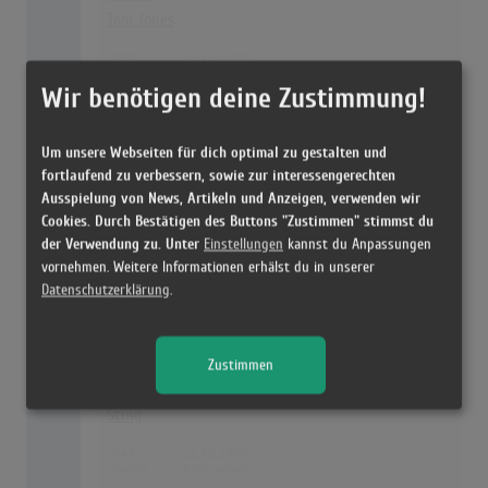
Tom Jones
977
11.10.1999
Wir benötigen deine Zustimmung!
76
Eiskalte Engel
Soundtrack
Um unsere Webseiten für dich optimal zu gestalten und
fortlaufend zu verbessern, sowie zur interessengerechten
957
13.09.1999
Ausspielung von News, Artikeln und Anzeigen, verwenden wir
Cookies. Durch Bestätigen des Buttons "Zustimmen" stimmst du
der Verwendung zu. Unter
Einstellungen
kannst du Anpassungen
77
Mule Variations
vornehmen. Weitere Informationen erhälst du in unserer
Tom Waits
Datenschutzerklärung
.
948
03.05.1999
Zustimmen
78
Brand New Day
Sting
944
11.10.1999