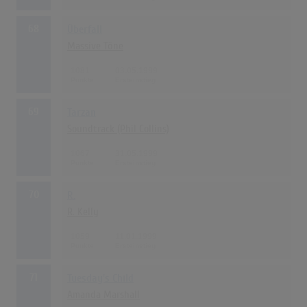
68
Überfall
Massive Töne
1081
03.05.1999
69
Tarzan
Soundtrack (Phil Collins)
1067
31.05.1999
70
R.
R. Kelly
1059
11.01.1999
71
Tuesday's Child
Amanda Marshall