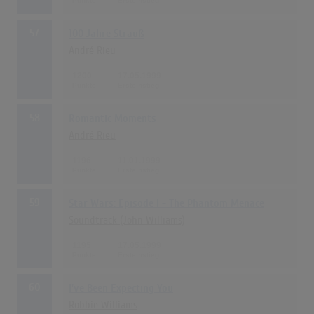
57
100 Jahre Strauß
André Rieu
1200
17.05.1999
58
Romantic Moments
André Rieu
1196
11.01.1999
59
Star Wars: Episode I - The Phantom Menace
Soundtrack (John Williams)
1195
17.05.1999
60
I've Been Expecting You
Robbie Williams