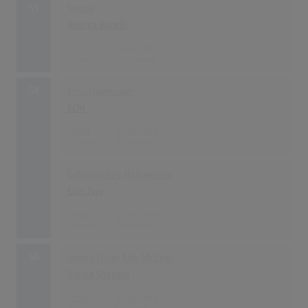
53
Sogno
Andrea Bocelli
1220
05.04.1999
54
Freischwimmer
Echt
1208
27.09.1999
Gefährliches Halbwissen
Eins Zwo
1208
17.05.1999
56
Songs From Ally McBeal
Vonda Shepard
1202
17.05.1999