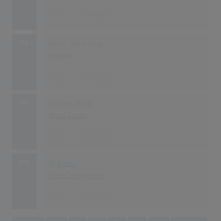
786
01.11.1999
98
Where We Belong
Boyzone
781
11.01.1999
99
Da Real World
Missy Elliott
758
12.07.1999
100
18 Tracks
Bruce Springsteen
730
26.04.1999