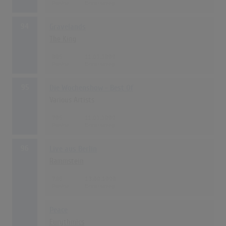
94
Gravelands
The King
805
11.01.1999
95
Die Wochenshow - Best Of
Various Artists
795
11.01.1999
96
Live aus Berlin
Rammstein
786
13.09.1999
Peace
Eurythmics