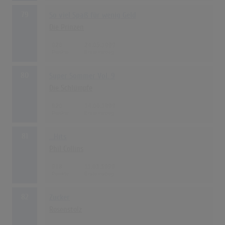
79
So viel Spaß für wenig Geld
Die Prinzen
926
24.05.1999
80
Super Sommer Vol. 9
Die Schlümpfe
920
14.06.1999
81
...Hits
Phil Collins
918
11.01.1999
82
Zucker
Rosenstolz