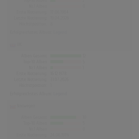
Top-10 Alben
2
Nr.1 Alben
0
Erste Notierung:
17.06.1984
Letzte Notierung:
19.04.2026
Höchstpostion:
8
Erfolgreichstes Album:
Legend
UK
Alben Gesamt
12
Top-10 Alben
5
Nr.1 Alben
1
Erste Notierung:
16.12.1978
Letzte Notierung:
31.07.2026
Höchstpostion:
1
Erfolgreichstes Album:
Legend
Norwegen
Alben Gesamt
10
Top-10 Alben
5
Nr.1 Alben
0
Erste Notierung:
24.06.1976