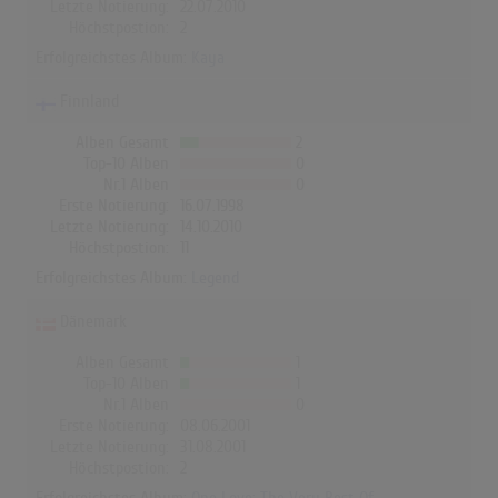
Letzte Notierung:
22.07.2010
Höchstpostion:
2
Erfolgreichstes Album:
Kaya
Finnland
Alben Gesamt
2
Top-10 Alben
0
Nr.1 Alben
0
Erste Notierung:
16.07.1998
Letzte Notierung:
14.10.2010
Höchstpostion:
11
Erfolgreichstes Album:
Legend
Dänemark
Alben Gesamt
1
Top-10 Alben
1
Nr.1 Alben
0
Erste Notierung:
08.06.2001
Letzte Notierung:
31.08.2001
Höchstpostion:
2