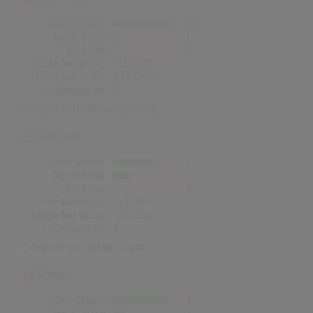
Alben Gesamt
10
Top-10 Alben
1
Nr.1 Alben
0
Erste Notierung:
22.01.1979
Letzte Notierung:
04.07.2025
Höchstpostion:
5
Erfolgreichstes Album:
Uprising
Österreich
Alben Gesamt
7
Top-10 Alben
3
Nr.1 Alben
0
Erste Notierung:
15.07.1977
Letzte Notierung:
10.12.2024
Höchstpostion:
4
Erfolgreichstes Album:
Legend
Schweiz
Alben Gesamt
9