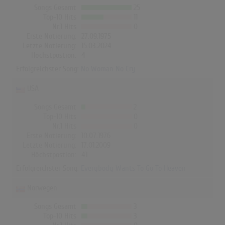
Songs Gesamt
25
Top-10 Hits
11
Nr.1 Hits
0
Erste Notierung:
27.09.1975
Letzte Notierung:
15.03.2024
Höchstpostion:
4
Erfolgreichster Song:
No Woman No Cry
USA
Songs Gesamt
2
Top-10 Hits
0
Nr.1 Hits
0
Erste Notierung:
10.07.1976
Letzte Notierung:
17.01.2009
Höchstpostion:
41
Erfolgreichster Song:
Everybody Wants To Go To Heaven
Norwegen
Songs Gesamt
3
Top-10 Hits
3