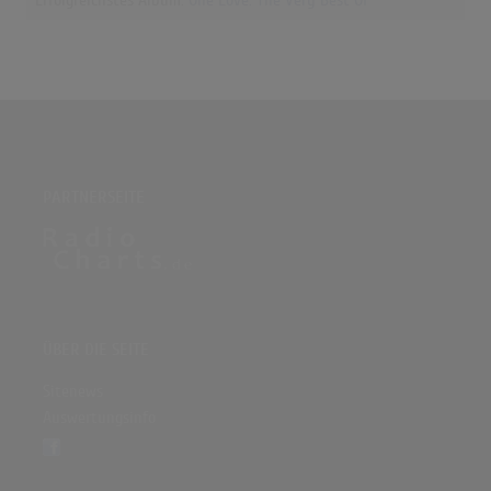
Erfolgreichstes Album:
One Love: The Very Best Of
PARTNERSEITE
ÜBER DIE SEITE
Sitenews
Auswertungsinfo