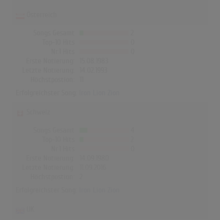
Österreich
Songs Gesamt
2
Top-10 Hits
0
Nr.1 Hits
0
Erste Notierung:
15.08.1983
Letzte Notierung:
14.02.1993
Höchstpostion:
11
Erfolgreichster Song:
Iron Lion Zion
Schweiz
Songs Gesamt
4
Top-10 Hits
2
Nr.1 Hits
0
Erste Notierung:
14.09.1980
Letzte Notierung:
11.09.2016
Höchstpostion:
2
Erfolgreichster Song:
Iron Lion Zion
UK