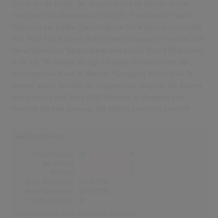
"Could You Be Loved". Der Song hielt sich 28 Wochen in den
Charts und schaffte es bis auf Platz 13. "Iron Lion Zion" war in
Österreich der größte Charterfolg von The Wailers und erreichte
dort Platz 11 (12 Wochen). Auch in der Schweiz war "Iron Lion Zion"
der erfolgreichste Song und kam hier bis auf Platz 9 (19 Wochen).
In UK hat "No Woman No Cry" die beste Chartbilanz mit der
Höchstposition 8 und 18 Wochen. "Everybody Wants To Go To
Heaven" war in den USA der erfolgreichste Song von The Wailers
und erreichte dort Platz 41 (20 Wochen). In Dänemark und
Finnland hat kein Song von The Wailers die Charts erreicht!
Deutschland
Songs Gesamt
4
Top-10 Hits
0
Nr.1 Hits
0
Erste Notierung:
25.08.1980
Letzte Notierung:
05.04.1993
Höchstpostion:
13
Erfolgreichster Song:
Could You Be Loved