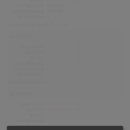
Nr.1 Hits
0
Erste Notierung:
06.04.1978
Letzte Notierung:
18.08.1983
Höchstpostion:
8
Erfolgreichster Song:
Is This Love
Finnland
Songs Gesamt
0
Top-10 Hits
0
Nr.1 Hits
0
Erste Notierung:
-
Letzte Notierung:
-
Höchstpostion:
-
Erfolgreichster Song: -
Dänemark
Songs Gesamt
0
Top-10 Hits
0
Nr.1 Hits
0
Erste Notierung:
-
Letzte Notierung:
-