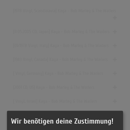
[1978 Vinyl, Scandinavia] Kaya - Bob Marley & The Wailers
[11.05.2005 CD, Japan] Kaya - Bob Marley & The Wailers
[01/1978 Vinyl, Italy] Kaya - Bob Marley & The Wailers
[1983 Vinyl, Canada] Kaya - Bob Marley & The Wailers
[ Vinyl, Germany] Kaya - Bob Marley & The Wailers
[2001 CD, US] Kaya - Bob Marley & The Wailers
[ Vinyl, Israel] Kaya - Bob Marley & The Wailers
[1978 Vinyl, UK] Kaya - Bob Marley & The Wailers
Wir benötigen deine Zustimmung!
[ Vinyl, Portugal] Kaya - Bob Marley & The Wailers