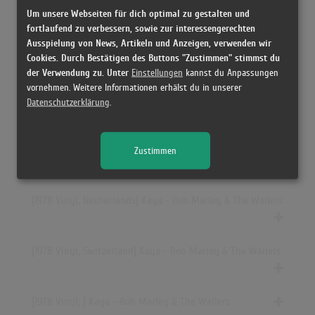
Um unsere Webseiten für dich optimal zu gestalten und
fortlaufend zu verbessern, sowie zur interessengerechten
[27.09.2006 CD, Japan] Kaya - Bob Marley & The Wailers
Ausspielung von News, Artikeln und Anzeigen, verwenden wir
Cookies. Durch Bestätigen des Buttons "Zustimmen" stimmst du
[11.10.1979 Vinyl, Italy] Kaya - Bob Marley & The Wailers
der Verwendung zu. Unter
Einstellungen
kannst du Anpassungen
vornehmen. Weitere Informationen erhälst du in unserer
[2001 Vinyl, Europe] Kaya - Bob Marley & The Wailers
Datenschutzerklärung
.
[1978 Vinyl, Canada] Kaya - Bob Marley & The Wailers
Zustimmen
[01/1978 Vinyl, US] Kaya - Bob Marley & The Wailers
[1978 Vinyl, Netherlands] Kaya - Bob Marley & The Wailers
[1978 Vinyl, Switzerland] Kaya - Bob Marley & The Wailers
[1978 Vinyl, ] Kaya - Bob Marley & The Wailers