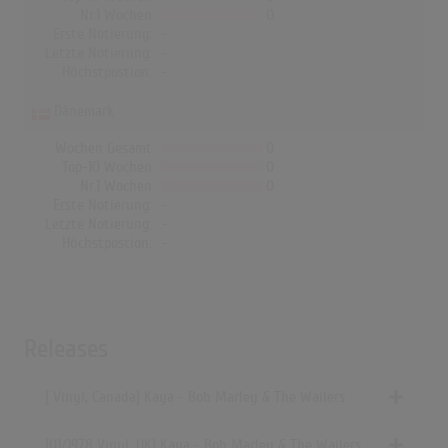
Nr.1 Wochen
0
Erste Notierung:
-
Letzte Notierung:
-
Höchstpostion:
-
Dänemark
Wochen Gesamt
0
Top-10 Wochen
0
Nr.1 Wochen
0
Erste Notierung:
-
Letzte Notierung:
-
Höchstpostion:
-
Releases
[ Vinyl, Canada] Kaya - Bob Marley & The Wailers
[01/1978 Vinyl, UK] Kaya - Bob Marley & The Wailers