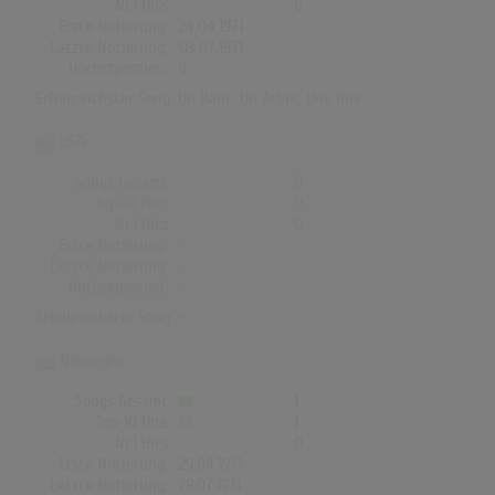
Nr.1 Hits
0
Erste Notierung:
24.04.1971
Letzte Notierung:
03.07.1971
Höchstpostion:
9
Erfolgreichster Song:
Un Banc, Un Arbre, Une Rue
USA
Songs Gesamt
0
Top-10 Hits
0
Nr.1 Hits
0
Erste Notierung:
-
Letzte Notierung:
-
Höchstpostion:
-
Erfolgreichster Song: -
Norwegen
Songs Gesamt
1
Top-10 Hits
1
Nr.1 Hits
0
Erste Notierung:
29.04.1971
Letzte Notierung:
29.07.1971