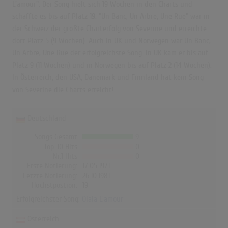
L'amour". Der Song hielt sich 19 Wochen in den Charts und
schaffte es bis auf Platz 19. "Un Banc, Un Arbre, Une Rue" war in
der Schweiz der größte Charterfolg von Severine und erreichte
dort Platz 5 (9 Wochen). Auch in UK und Norwegen war Un Banc,
Un Arbre, Une Rue der erfolgreichste Song. In UK kam er bis auf
Platz 9 (11 Wochen) und in Norwegen bis auf Platz 2 (14 Wochen).
In Österreich, den USA, Dänemark und Finnland hat kein Song
von Severine die Charts erreicht!
Deutschland
Songs Gesamt
9
Top-10 Hits
0
Nr.1 Hits
0
Erste Notierung:
17.05.1971
Letzte Notierung:
26.10.1981
Höchstpostion:
19
Erfolgreichster Song:
Olala L'amour
Österreich