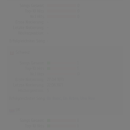
Songs Gesamt
0
Top-10 Hits
0
Nr.1 Hits
0
Erste Notierung:
-
Letzte Notierung:
-
Höchstpostion:
-
Erfolgreichster Song: -
Schweiz
Songs Gesamt
1
Top-10 Hits
1
Nr.1 Hits
0
Erste Notierung:
27.04.1971
Letzte Notierung:
22.06.1971
Höchstpostion:
5
Erfolgreichster Song:
Un Banc, Un Arbre, Une Rue
UK
Songs Gesamt
1
Top-10 Hits
1