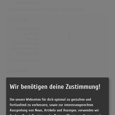
Höchstpostion:
2
Erfolgreichster Song:
Un Banc, Un Arbre, Une Rue
Finnland
Songs Gesamt
0
Top-10 Hits
0
Nr.1 Hits
0
Erste Notierung:
-
Letzte Notierung:
-
Höchstpostion:
-
Erfolgreichster Song: -
Dänemark
Songs Gesamt
0
Top-10 Hits
0
Wir benötigen deine Zustimmung!
Nr.1 Hits
0
Erste Notierung:
-
Um unsere Webseiten für dich optimal zu gestalten und
Letzte Notierung:
-
Höchstpostion:
-
fortlaufend zu verbessern, sowie zur interessengerechten
Ausspielung von News, Artikeln und Anzeigen, verwenden wir
Erfolgreichster Song: -