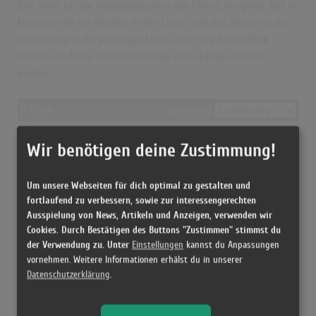
Zahl steht für die Höchstposition in den Charts, die graue Zahl in
Klammern für die Wochen in den Charts und das Datum ist der
Ersteinstieg in die jeweiligen Charts. Über die Auswahlbox
können die Alben nach Ersteinstieg eines Landes sortiert
werden.
0 Alben
Sortierung
Keine Einträge gefunden!
Wir benötigen deine Zustimmung!
© = Anzeige aus rechtlichen Gründen nicht möglich
Grün=Höchstposition
Grau=Chartwochen
Blau=Ersteinstieg
Um unsere Webseiten für dich optimal zu gestalten und
fortlaufend zu verbessern, sowie zur interessengerechten
Mehr von:
Ausspielung von News, Artikeln und Anzeigen, verwenden wir
Sido
Cookies. Durch Bestätigen des Buttons "Zustimmen" stimmst du
der Verwendung zu. Unter
Einstellungen
kannst du Anpassungen
SDP
vornehmen. Weitere Informationen erhälst du in unserer
Esther Graf
Datenschutzerklärung
.