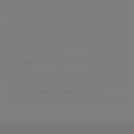
-
-
Paul
1
(31)
1
(21)
16.12.2022
20.12.2022
1
(22)
-
-
18.12.2022
-
-
-
-
-
-
© = Anzeige aus rechtlichen Gründen nicht möglich
Grün=Höchstposition
Grau=Chartwochen
Blau=Ersteinstieg