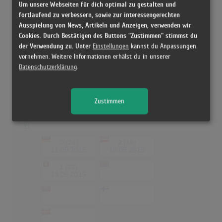
Um unsere Webseiten für dich optimal zu gestalten und
30-11-80
fortlaufend zu verbessern, sowie zur interessengerechten
Ausspielung von News, Artikeln und Anzeigen, verwenden wir
1
(28)
2
(27)
13.12.2013
13.12.2013
Cookies. Durch Bestätigen des Buttons "Zustimmen" stimmst du
der Verwendung zu. Unter
Einstellungen
kannst du Anpassungen
1
(21)
-
vornehmen. Weitere Informationen erhälst du in unserer
-
15.12.2013
Datenschutzerklärung
.
-
-
-
-
-
Zustimmen
-
VI
©
(29)
2
(18)
11.09.2015
18.09.2015
1
(33)
-
-
13.09.2015
-
-
-
-
-
-