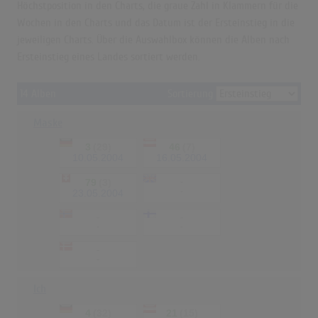
Höchstposition in den Charts, die graue Zahl in Klammern für die
Wochen in den Charts und das Datum ist der Ersteinstieg in die
jeweiligen Charts. Über die Auswahlbox können die Alben nach
Ersteinstieg eines Landes sortiert werden.
14 Alben
Sortierung
Maske
3
(29)
46
(7)
10.05.2004
16.05.2004
79
(3)
-
-
23.05.2004
-
-
-
-
-
-
Ich
4
(32)
21
(15)