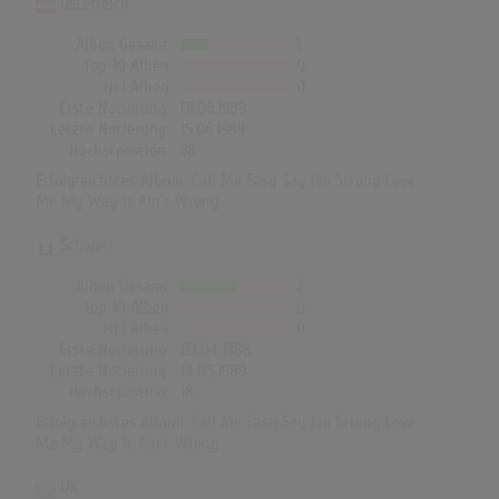
Österreich
Alben Gesamt
1
Top-10 Alben
0
Nr.1 Alben
0
Erste Notierung:
01.06.1989
Letzte Notierung:
15.06.1989
Höchstpostion:
28
Erfolgreichstes Album:
Call Me Easy Say I'm Strong Love
Me My Way It Ain't Wrong
Schweiz
Alben Gesamt
2
Top-10 Alben
0
Nr.1 Alben
0
Erste Notierung:
03.04.1988
Letzte Notierung:
14.05.1989
Höchstpostion:
18
Erfolgreichstes Album:
Call Me Easy Say I'm Strong Love
Me My Way It Ain't Wrong
UK