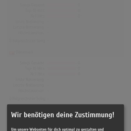
Songs Gesamt
0
Top-10 Hits
0
Nr.1 Hits
0
Erste Notierung:
-
Letzte Notierung:
-
Höchstpostion:
-
Erfolgreichster Song: -
Dänemark
Songs Gesamt
0
Top-10 Hits
0
Nr.1 Hits
0
Erste Notierung:
-
Letzte Notierung:
-
Höchstpostion:
-
Erfolgreichster Song: -
Wir benötigen deine Zustimmung!
Rainbirds in den Albumcharts
Um unsere Webseiten für dich optimal zu gestalten und