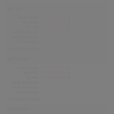
USA
Songs Gesamt
0
Top-10 Hits
0
Nr.1 Hits
0
Erste Notierung:
-
Letzte Notierung:
-
Höchstpostion:
-
Erfolgreichster Song: -
Norwegen
Songs Gesamt
0
Top-10 Hits
0
Nr.1 Hits
0
Erste Notierung:
-
Letzte Notierung:
-
Höchstpostion:
-
Erfolgreichster Song: -
Finnland