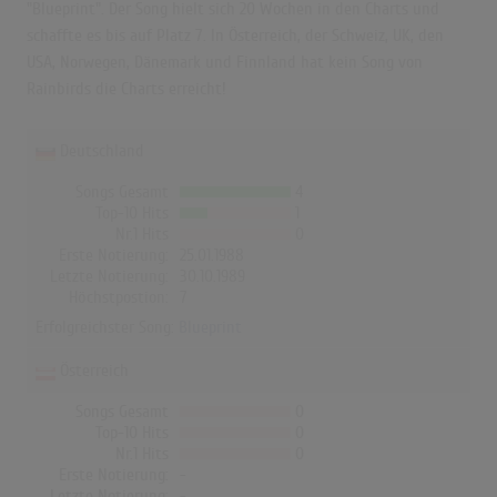
"Blueprint". Der Song hielt sich 20 Wochen in den Charts und
schaffte es bis auf Platz 7. In Österreich, der Schweiz, UK, den
USA, Norwegen, Dänemark und Finnland hat kein Song von
Rainbirds die Charts erreicht!
Deutschland
Songs Gesamt
4
Top-10 Hits
1
Nr.1 Hits
0
Erste Notierung:
25.01.1988
Letzte Notierung:
30.10.1989
Höchstpostion:
7
Erfolgreichster Song:
Blueprint
Österreich
Songs Gesamt
0
Top-10 Hits
0
Nr.1 Hits
0
Erste Notierung:
-
Letzte Notierung:
-