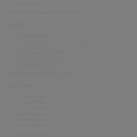
Höchstpostion:
4
Erfolgreichster Song:
Propane Nightmares
USA
Songs Gesamt
1
Top-10 Hits
0
Nr.1 Hits
0
Erste Notierung:
29.11.1980
Letzte Notierung:
10.01.1981
Höchstpostion:
89
Erfolgreichster Song:
Gypsy Spirit
Norwegen
Songs Gesamt
0
Top-10 Hits
0
Nr.1 Hits
0
Erste Notierung:
-
Letzte Notierung:
-
Höchstpostion:
-
Erfolgreichster Song: -