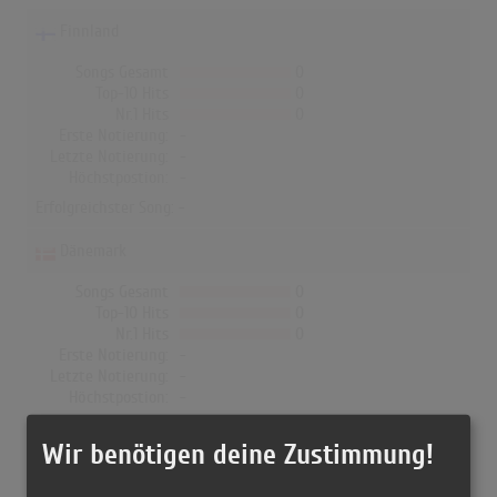
Finnland
Songs Gesamt
0
Top-10 Hits
0
Nr.1 Hits
0
Erste Notierung:
-
Letzte Notierung:
-
Höchstpostion:
-
Erfolgreichster Song: -
Dänemark
Songs Gesamt
0
Top-10 Hits
0
Nr.1 Hits
0
Erste Notierung:
-
Letzte Notierung:
-
Höchstpostion:
-
Erfolgreichster Song: -
Wir benötigen deine Zustimmung!