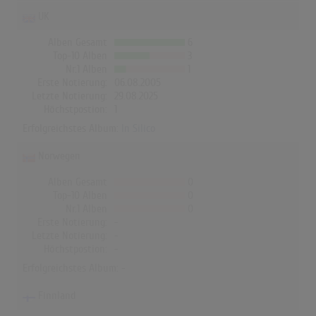
UK
Alben Gesamt
6
Top-10 Alben
3
Nr.1 Alben
1
Erste Notierung:
06.08.2005
Letzte Notierung:
29.08.2025
Höchstpostion:
1
Erfolgreichstes Album:
In Silico
Norwegen
Alben Gesamt
0
Top-10 Alben
0
Nr.1 Alben
0
Erste Notierung:
-
Letzte Notierung:
-
Höchstpostion:
-
Erfolgreichstes Album: -
Finnland