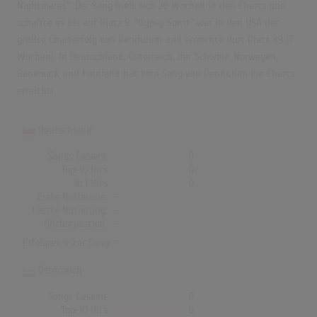
Nightmares". Der Song hielt sich 20 Wochen in den Charts und
schaffte es bis auf Platz 9. "Gypsy Spirit" war in den USA der
größte Charterfolg von Pendulum und erreichte dort Platz 89 (7
Wochen). In Deutschland, Österreich, der Schweiz, Norwegen,
Dänemark und Finnland hat kein Song von Pendulum die Charts
erreicht!
Deutschland
Songs Gesamt
0
Top-10 Hits
0
Nr.1 Hits
0
Erste Notierung:
-
Letzte Notierung:
-
Höchstpostion:
-
Erfolgreichster Song: -
Österreich
Songs Gesamt
0
Top-10 Hits
0