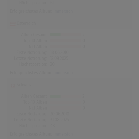
Höchstpostion:
62
Erfolgreichstes Album:
Immersion
Österreich
Alben Gesamt
2
Top-10 Alben
0
Nr.1 Alben
0
Erste Notierung:
18.06.2010
Letzte Notierung:
12.09.2025
Höchstpostion:
20
Erfolgreichstes Album:
Immersion
Schweiz
Alben Gesamt
2
Top-10 Alben
0
Nr.1 Alben
0
Erste Notierung:
20.06.2010
Letzte Notierung:
31.08.2025
Höchstpostion:
43
Erfolgreichstes Album:
Immersion