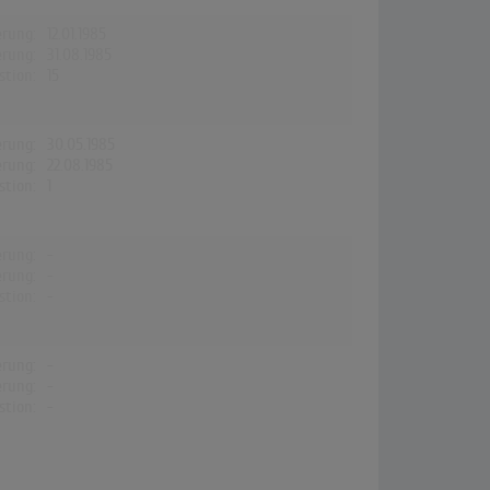
erung:
12.01.1985
erung:
31.08.1985
stion:
15
erung:
30.05.1985
erung:
22.08.1985
stion:
1
erung:
-
erung:
-
stion:
-
erung:
-
erung:
-
stion:
-