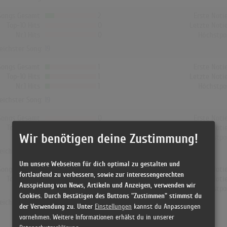
Songs Gesamt
2
Erste Noti
Top-10 Hits
0
Letzte Noti
Nr.1 Hits
0
Höchstpo
reichster Song:
19
Songs Gesamt
1
Erste Noti
Top-10 Hits
1
Letzte Noti
Nr.1 Hits
1
Höchstpo
reichster Song:
19
Songs Gesamt
0
Erste Noti
Top-10 Hits
0
Letzte Noti
Wir benötigen deine Zustimmung!
Nr.1 Hits
0
Höchstpo
reichster Song: -
Um unsere Webseiten für dich optimal zu gestalten und
Songs Gesamt
0
Erste Noti
fortlaufend zu verbessern, sowie zur interessengerechten
Top-10 Hits
0
Letzte Noti
Ausspielung von News, Artikeln und Anzeigen, verwenden wir
Nr.1 Hits
0
Höchstpo
Cookies. Durch Bestätigen des Buttons "Zustimmen" stimmst du
reichster Song: -
der Verwendung zu. Unter
Einstellungen
kannst du Anpassungen
vornehmen. Weitere Informationen erhälst du in unserer