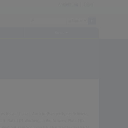
Anmeldung
|
Login
Archiv
s bis auf Platz 1. Auch in Österreich, der Schweiz,
t Platz 1 (14 Wochen), in der Schweiz Platz 1 (15
nnland hat kein Song von Paul Hardcastle die Charts