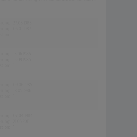
erung:
27.05.1985
erung:
05.01.1987
stion:
1
erung:
15.06.1985
erung:
15.09.1985
stion:
1
erung:
09.06.1985
erung:
18.05.1986
stion:
1
erung:
07.04.1984
erung:
21.05.2011
stion:
1