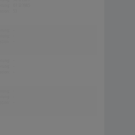
erung:
07.12.1985
stion:
53
erung:
-
erung:
-
stion:
-
erung:
-
erung:
-
stion:
-
erung:
-
erung:
-
stion:
-