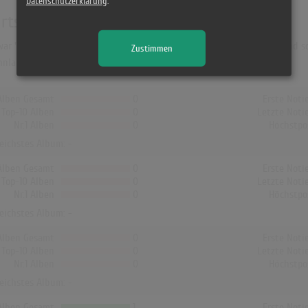
Datenschutzerklärung
.
rts
ar "Paul Hardcastle". Das Album hielt sich 2 Wochen in den Charts und sch
Zustimmen
nland hat kein Album von Paul Hardcastle die Charts erreicht!
Alben Gesamt
0
Erste Noti
Top-10 Alben
0
Letzte Noti
Nr.1 Alben
0
Höchstpo
reichstes Album: -
Alben Gesamt
0
Erste Noti
Top-10 Alben
0
Letzte Noti
Nr.1 Alben
0
Höchstpo
reichstes Album: -
Alben Gesamt
0
Erste Noti
Top-10 Alben
0
Letzte Noti
Nr.1 Alben
0
Höchstpo
reichstes Album: -
Alben Gesamt
1
Erste Noti