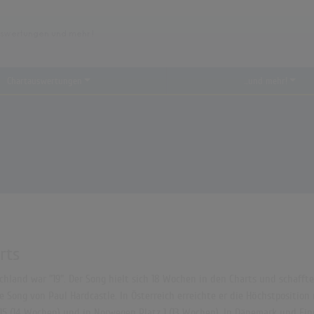
Chartauswertungen
...und mehr!
rts
hland war "19". Der Song hielt sich 18 Wochen in den Charts und schaffte e
Song von Paul Hardcastle. In Österreich erreichte er die Höchstposition mi
z 15 (14 Wochen) und in Norwegen Platz 1 (13 Wochen). In Dänemark und Fi