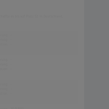
affte es bis auf Platz 53. In Deutschland,
erung:
-
erung:
-
stion:
-
erung:
-
erung:
-
stion:
-
erung:
-
erung:
-
stion:
-
erung:
30.11.1985