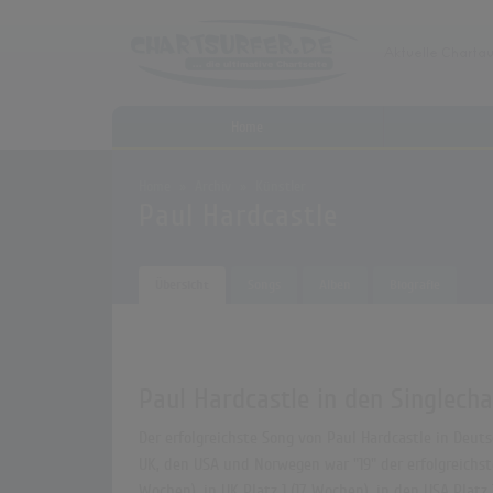
Home
Home
Archiv
Künstler
Paul Hardcastle
Übersicht
Songs
Alben
Biografie
Paul Hardcastle in den Singlecha
Der erfolgreichste Song von Paul Hardcastle in Deutsc
UK, den USA und Norwegen war "19" der erfolgreichste 
Wochen), in UK Platz 1 (17 Wochen), in den USA Plat