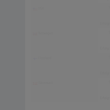
USA
Erfolg
Norwegen
Erfolg
Finnland
Erfolg
Dänemark
Erfolg