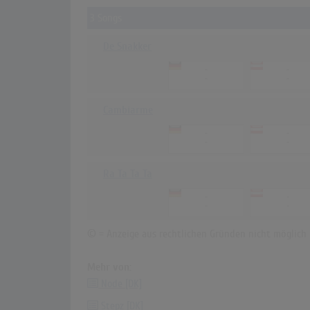
3 Songs
De Snakker
-
-
-
-
Cambiarme
-
-
-
-
Ra Ta Ta Ta
-
-
-
-
© = Anzeige aus rechtlichen Gründen nicht mögli
Mehr von:
Node [DK]
Stepz [DK]