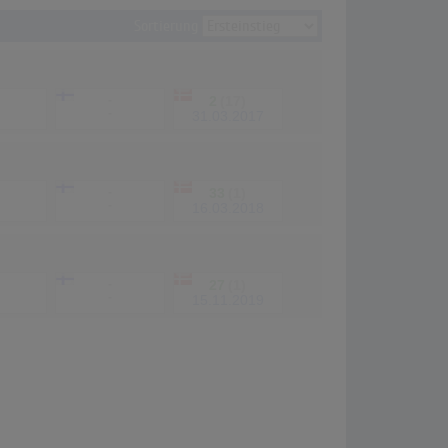
Sortierung
-
2
(17)
-
31.03.2017
-
33
(1)
-
16.03.2018
-
27
(1)
-
15.11.2019