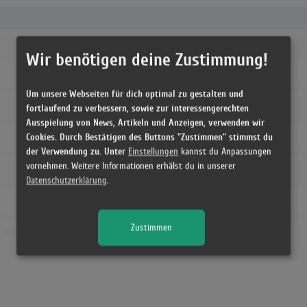
Wir benötigen deine Zustimmung!
-
-
-
-
-
-
-
-
Um unsere Webseiten für dich optimal zu gestalten und
fortlaufend zu verbessern, sowie zur interessengerechten
Ausspielung von News, Artikeln und Anzeigen, verwenden wir
-
-
-
-
Cookies. Durch Bestätigen des Buttons "Zustimmen" stimmst du
-
-
-
-
der Verwendung zu. Unter
Einstellungen
kannst du Anpassungen
vornehmen. Weitere Informationen erhälst du in unserer
Datenschutzerklärung
.
-
-
-
-
-
-
-
-
Zustimmen
ch
Grün=Höchstposition
Grau=Chartwochen
Blau=Ersteinstieg