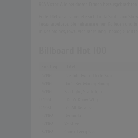
RCA Victor. Alle bei diesen Firmen herausgebrachten P
Ende 1969 verabschiedete sich Linda Scott vom Showb
Texas, arbeitete. Sie heiratete einen Kollegen und br
in Des Moines, Iowa, vier Jahre lang Theologie. Mitt
Billboard Hot 100
Einstieg
Titel
5/1961
I've Told Every Little Star
9/1961
Don't Bet Money Honey
9/1961
Starlight, Starbright
12/1961
I Don't Know Why
12/1961
It's All Because
3/1962
Bermuda
3/1962
Yessiree
5/1962
Count Every Star