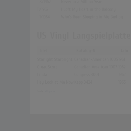
8/1962
Never in a Million Years
11/1962
I Left My Heart in the Balcony
1/1964
Who's Been Sleeping in My Bed by
US-Vinyl-Langspielplatt
Titel
Katalog-Nr.
Jahr
Starlight Starbright
Canadian-American 1005
1961
Great Scott
Canadian American 1007
1962
Linda
Congress 3001
1962
Hey Look at Me Now
Kapp 3424
1965
Quelle:
Wikipedia