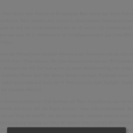
t ihren Eltern nach Teaneck im Bundesstaat New Jersey zog. Schon früh b
hre Mutter. Diese meldete ihre Tochter zu einem lokalen Gesangstalentw
bewarb sie sich mit einem Demoband bei der US-weiten CBS-Radiosendung 
erin wie auch als Co-Moderatorin. Ihr Schallplattendebüt gab Linda 1959 
folglos.
ie bei der Plattenfirma
Canadian-America
einen Plattenvertrag ab, und i
 Little Star / Three Guesses
. Mit ihrer Neuaufnahme des aus 1932 stamme
en Billboard Hot 100. Der Titel wurde zu einem Millionenerfolg und verkau
er folgenden Platte
Don't Bet Money Honey / Starlight, Starbright
konnte S
t selbst geschriebene A-Seite den 9. Platz erreichte, kam
Starlight, Starbr
l bei Canadian-America.
an-America produzierter Titel
Bermuda
auf Platz 70 etablierte, war die Sä
echselt und hatte dort die Platte
Yessiree / Town Crier
aufgenommen. Zw
es bis auf Rang 60 schaffte. Das Wettrennen mit Canadian-America setzte s
Charts ein und landete auf Platz 40. Obwohl Scott noch bis 1964 Platten be
 the Balcony
, der noch Platz 74 erreichte, ab. 1964 schloss Scott ein Zwei