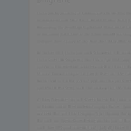
Linda wuchs zunächst in Queens auf ehe sie 1956 mi
interessieren und fand darin Unterstützung durch i
hervorging. Als 14-jährige Highschool-Absolventin 
zu mehreren Auftritten in der Show, sowohl als Säng
Between Teen / Lover Of The Year
. Die Platte blieb er
Im Herbst 1960, Linda war noch Studentin, schloss s
Linda Scott die Single mit den Titeln
I've Told Every
von Oscar Hammerstein, erreichte sie Platz drei in d
Musical Express stieg er bis zum 8. Platz auf. Mit d
beide Titel in die Hot 100 auf. Während die von Scot
veröffentlichte Scott noch drei weitere Hot 100-Tite
Zu dem Zeitpunkt, als sich Scotts letzter bei Canadi
zu dessen neuen Plattenfirma Congress Records gew
startete dort auch der Congress-Titel
Yessiree
, der 
der noch vor
Bermuda
produziert worden war, in die 
nach dem 1962 produzierten Titel
I Left My Heart in