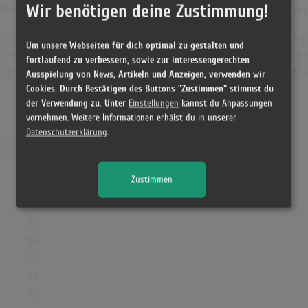
Wir benötigen deine Zustimmung!
latten blieben erfolglos. 1968 veröffentlichte die Firma Eric Records zwei
usiness und trat 1970 für drei Jahre in die Army ein, wo sie als medizi
Um unsere Webseiten für dich optimal zu gestalten und
achte 1973 einen Sohn zur Welt. Für einige Zeit lebte sie mit ihrer Famili
fortlaufend zu verbessern, sowie zur interessengerechten
e der 1980er Jahre arbeitete sie als Direktorin und Dozentin für Musik an
Ausspielung von News, Artikeln und Anzeigen, verwenden wir
Cookies. Durch Bestätigen des Buttons "Zustimmen" stimmst du
der Verwendung zu. Unter
Einstellungen
kannst du Anpassungen
vornehmen. Weitere Informationen erhälst du in unserer
Datenschutzerklärung
.
Platz
3.
Zustimmen
9.
44.
12.
50.
70.
60.
41.