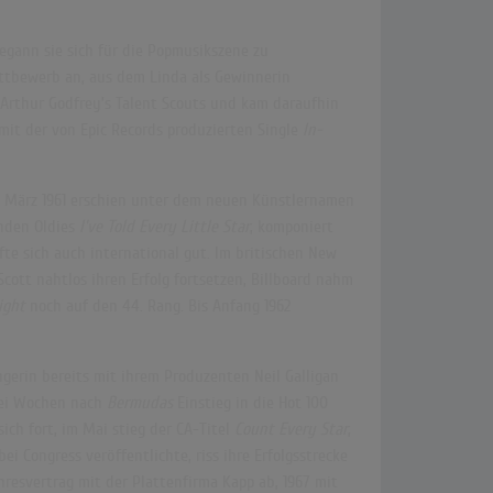
egann sie sich für die Popmusikszene zu
ettbewerb an, aus dem Linda als Gewinnerin
Arthur Godfrey’s Talent Scouts und kam daraufhin
mit der von Epic Records produzierten Single
In-
m März 1961 erschien unter dem neuen Künstlernamen
nden Oldies
I've Told Every Little Star
, komponiert
fte sich auch international gut. Im britischen New
cott nahtlos ihren Erfolg fortsetzen, Billboard nahm
ight
noch auf den 44. Rang. Bis Anfang 1962
ngerin bereits mit ihrem Produzenten Neil Galligan
ei Wochen nach
Bermudas
Einstieg in die Hot 100
ich fort, im Mai stieg der CA-Titel
Count Every Star
,
i Congress veröffentlichte, riss ihre Erfolgsstrecke
jahresvertrag mit der Plattenfirma Kapp ab, 1967 mit