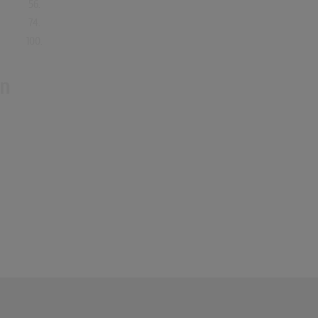
56.
74.
100.
en