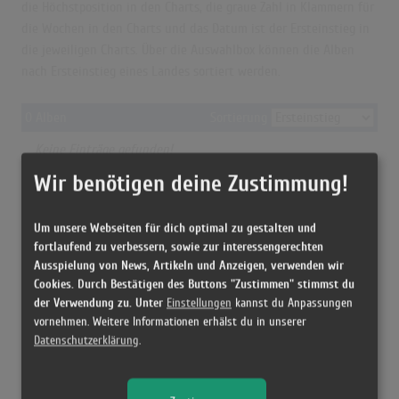
die Höchstposition in den Charts, die graue Zahl in Klammern für
die Wochen in den Charts und das Datum ist der Ersteinstieg in
die jeweiligen Charts. Über die Auswahlbox können die Alben
nach Ersteinstieg eines Landes sortiert werden.
0 Alben
Sortierung
Keine Einträge gefunden!
© = Anzeige aus rechtlichen Gründen nicht möglich
Wir benötigen deine Zustimmung!
Grün=Höchstposition
Grau=Chartwochen
Blau=Ersteinstieg
Um unsere Webseiten für dich optimal zu gestalten und
fortlaufend zu verbessern, sowie zur interessengerechten
Ausspielung von News, Artikeln und Anzeigen, verwenden wir
Cookies. Durch Bestätigen des Buttons "Zustimmen" stimmst du
der Verwendung zu. Unter
Einstellungen
kannst du Anpassungen
vornehmen. Weitere Informationen erhälst du in unserer
Datenschutzerklärung
.