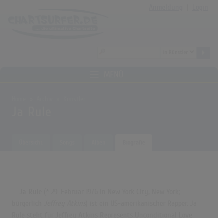
Anmeldung
|
Login
MENÜ
Home
Archiv
Künstler
Ja Rule
Übersicht
Songs
Alben
Biografie
Ja Rule
(* 29. Februar 1976 in New York City, New York;
bürgerlich
Jeffrey Atkins
) ist ein US-amerikanischer Rapper. Ja
Rule steht für
J
effrey
A
tkins
R
epresents
U
nconditional
L
ove