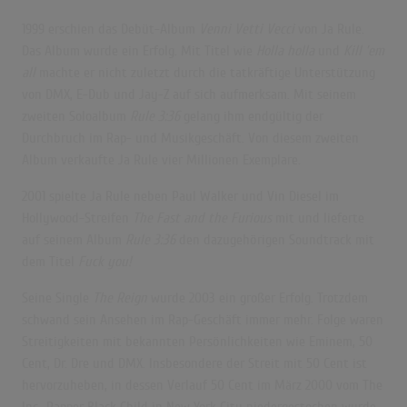
1999 erschien das Debüt-Album
Venni Vetti Vecci
von Ja Rule.
Das Album wurde ein Erfolg. Mit Titel wie
Holla holla
und
Kill ’em
all
machte er nicht zuletzt durch die tatkräftige Unterstützung
von DMX, E-Dub und Jay-Z auf sich aufmerksam. Mit seinem
zweiten Soloalbum
Rule 3:36
gelang ihm endgültig der
Durchbruch im Rap- und Musikgeschäft. Von diesem zweiten
Album verkaufte Ja Rule vier Millionen Exemplare.
2001 spielte Ja Rule neben Paul Walker und Vin Diesel im
Hollywood-Streifen
The Fast and the Furious
mit und lieferte
auf seinem Album
Rule 3:36
den dazugehörigen Soundtrack mit
dem Titel
Fuck you!
Seine Single
The Reign
wurde 2003 ein großer Erfolg. Trotzdem
schwand sein Ansehen im Rap-Geschäft immer mehr. Folge waren
Streitigkeiten mit bekannten Persönlichkeiten wie Eminem, 50
Cent, Dr. Dre und DMX. Insbesondere der Streit mit 50 Cent ist
hervorzuheben, in dessen Verlauf 50 Cent im März 2000 vom The