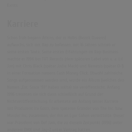
E
xists.
Karriere
Schon früh begann Atkins, der in
Hollis
(Bezirk Queens)
aufwuchs, sich mit Rap zu befassen; mit 16 Jahren schrieb er
seine ersten Texte. Seine ersten Erfahrungen im Rap-Business
machte er 1994 bei
TVT Records
(dem späteren Label von u. a. Lil
Jon) mit Chris Black (später Jodie Mack) und Nemesis (später O-1)
in einer Formation namens
Cash Money Click
. Obwohl zahlreiche
Songs aufgenommen worden sind, wurde ein Album (welches den
Namen „Est. Since ’93“ haben sollte) nie veröffentlicht. Anfang
1996 trennten sie sich dann schließlich auf Grund der
Nichtveröffentlichung. Er arbeitete am Anfang seiner Karriere
mit Produzent Irv Gotti, dem späteren Gründer von The Inc. bzw.
Murder Inc. zusammen, der ihn an Lyor Cohen vermittelte. Dieser
war Präsident von Def Jam, die zu diesem Zeitpunkt (1996) unter
anderem DMX und Jay-Z unter Vertrag hatten.