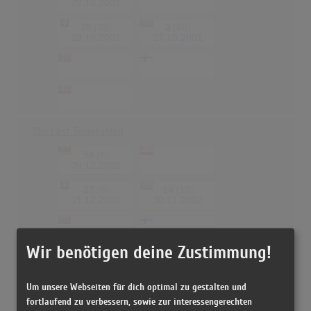
-
29.10.2001
28
(30)
3
(50)
28.10.2001
27.10.2001
-
-
-
-
-
-
The Last Temptation
50
(8)
-
-
09.12.2002
27
(8)
14
(13)
01.12.2002
30.11.2002
-
-
-
-
Wir benötigen deine Zustimmung!
-
-
Um unsere Webseiten für dich optimal zu gestalten und
Blood In My Eye
fortlaufend zu verbessern, sowie zur interessengerechten