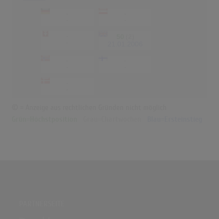
-
-
-
-
-
50
(2)
-
21.01.2006
-
-
-
-
-
-
© = Anzeige aus rechtlichen Gründen nicht möglich
Grün=Höchstposition
Grau=Chartwochen
Blau=Ersteinstieg
PARTNERSEITE