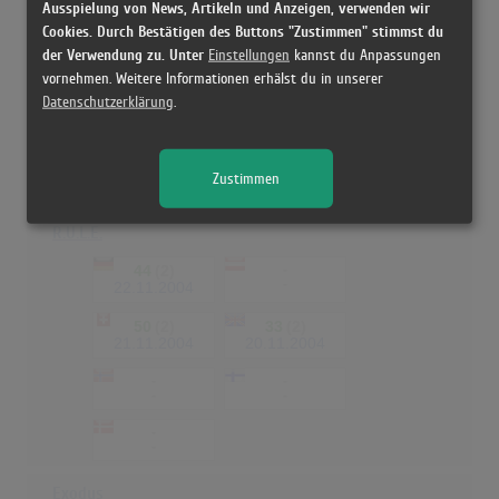
Ausspielung von News, Artikeln und Anzeigen, verwenden wir
98
(1)
-
-
24.11.2003
Cookies. Durch Bestätigen des Buttons "Zustimmen" stimmst du
der Verwendung zu. Unter
Einstellungen
kannst du Anpassungen
92
(1)
51
(2)
vornehmen. Weitere Informationen erhälst du in unserer
23.11.2003
15.11.2003
Datenschutzerklärung
.
-
-
-
-
-
Zustimmen
-
R.U.L.E.
44
(2)
-
-
22.11.2004
50
(2)
33
(2)
21.11.2004
20.11.2004
-
-
-
-
-
-
Exodus