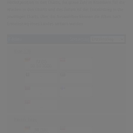
Höchstposition in den Charts, die graue Zahl in Klammern für die
Wochen in den Charts und das Datum ist der Ersteinstieg in die
jeweiligen Charts. Über die Auswahlbox können die Alben nach
Ersteinstieg eines Landes sortiert werden.
6 Alben
Sortierung
Rule 3:36
72
(1)
-
-
30.10.2000
-
-
-
-
-
-
-
-
-
-
Pain Is Love
38
(18)
-