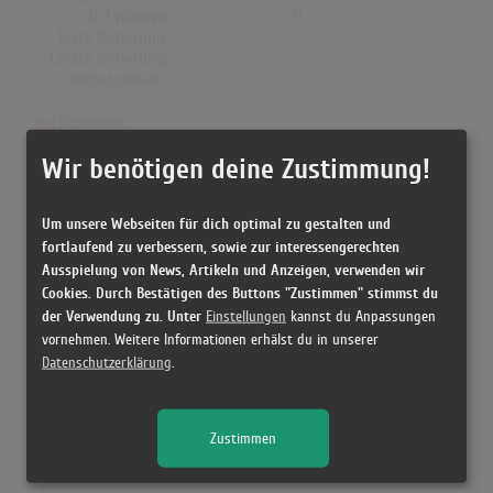
Nr.1 Wochen
0
Erste Notierung:
-
Letzte Notierung:
-
Höchstpostion:
-
Dänemark
Wir benötigen deine Zustimmung!
Wochen Gesamt
0
Top-10 Wochen
0
Nr.1 Wochen
0
Um unsere Webseiten für dich optimal zu gestalten und
Erste Notierung:
-
fortlaufend zu verbessern, sowie zur interessengerechten
Letzte Notierung:
-
Höchstpostion:
-
Ausspielung von News, Artikeln und Anzeigen, verwenden wir
Cookies. Durch Bestätigen des Buttons "Zustimmen" stimmst du
der Verwendung zu. Unter
Einstellungen
kannst du Anpassungen
vornehmen. Weitere Informationen erhälst du in unserer
Datenschutzerklärung
.
Releases
[12/1962 Vinyl, Germany] Heimweh nach St. Pauli - Freddy
Zustimmen