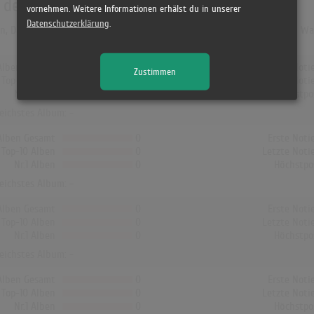
n den Albumcharts
vornehmen. Weitere Informationen erhälst du in unserer
Datenschutzerklärung
.
en, Dänemark und Finnland hat kein Album von Ella Langley & Morgan Wall
Alben Gesamt
0
Erste Noti
Zustimmen
Top-10 Alben
0
Letzte Noti
Nr.1 Alben
0
Höchstpo
reichstes Album: -
Alben Gesamt
0
Erste Noti
Top-10 Alben
0
Letzte Noti
Nr.1 Alben
0
Höchstpo
reichstes Album: -
Alben Gesamt
0
Erste Noti
Top-10 Alben
0
Letzte Noti
Nr.1 Alben
0
Höchstpo
reichstes Album: -
Alben Gesamt
0
Erste Noti
Top-10 Alben
0
Letzte Noti
Nr.1 Alben
0
Höchstpo