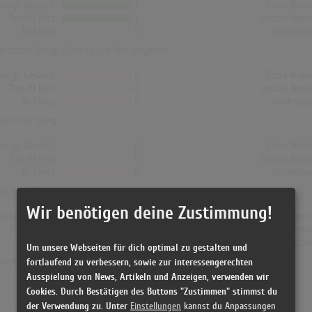
Songs Gesamt
1
Erste Noti
Top-10 Hits
1
Letzte Noti
Nr.1 Hits
0
Höchstpo
reichster Song:
I Can't Love You Anymore
Songs Gesamt
0
Erste Noti
Top-10 Hits
0
Letzte Noti
Nr.1 Hits
0
Höchstpo
reichster Song: -
Songs Gesamt
0
Erste Noti
Top-10 Hits
0
Letzte Noti
Nr.1 Hits
0
Höchstpo
reichster Song: -
Wir benötigen deine Zustimmung!
Songs Gesamt
0
Erste Noti
Top-10 Hits
0
Letzte Noti
Nr.1 Hits
0
Höchstpo
Um unsere Webseiten für dich optimal zu gestalten und
reichster Song: -
fortlaufend zu verbessern, sowie zur interessengerechten
Ausspielung von News, Artikeln und Anzeigen, verwenden wir
Cookies. Durch Bestätigen des Buttons "Zustimmen" stimmst du
der Verwendung zu. Unter
Einstellungen
kannst du Anpassungen