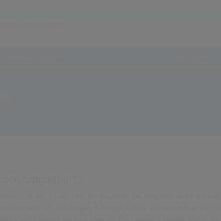
Chartauswertungen
...und mehr!
en
 den Singlecharts
llen in UK war "I Can't Love You Anymore". Der Song hielt sich 2 Wochen 
greichste Song von Ella Langley & Morgan Wallen. Hier erreichte er die Hö
nemark und Finnland hat kein Song von Ella Langley & Morgan Wallen die 