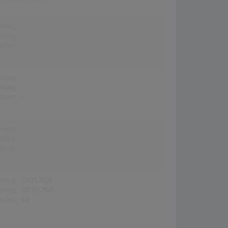
erung:
-
erung:
-
stion:
-
erung:
-
erung:
-
stion:
-
erung:
-
erung:
-
stion:
-
erung:
01.05.2026
erung:
08.05.2026
stion:
68