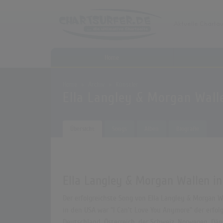
Home
Home
Archiv
Künstler
Ella Langley & Morgan Wall
Übersicht
Songs
Alben
Biografie
Ella Langley & Morgan Wallen in
Der erfolgreichste Song von Ella Langley & Morgan Wa
in den USA war "I Can't Love You Anymore" der erfol
Deutschland, Österreich, der Schweiz, Norwegen, Dä