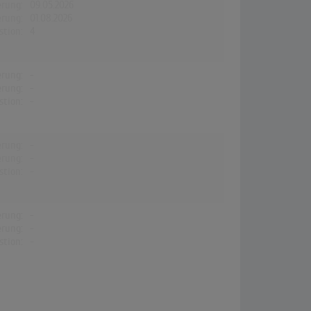
erung:
09.05.2026
erung:
01.08.2026
stion:
4
erung:
-
erung:
-
stion:
-
erung:
-
erung:
-
stion:
-
erung:
-
erung:
-
stion:
-