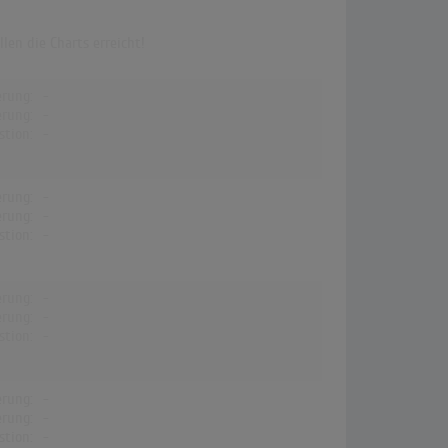
en die Charts erreicht!
erung:
-
erung:
-
stion:
-
erung:
-
erung:
-
stion:
-
erung:
-
erung:
-
stion:
-
erung:
-
erung:
-
stion:
-