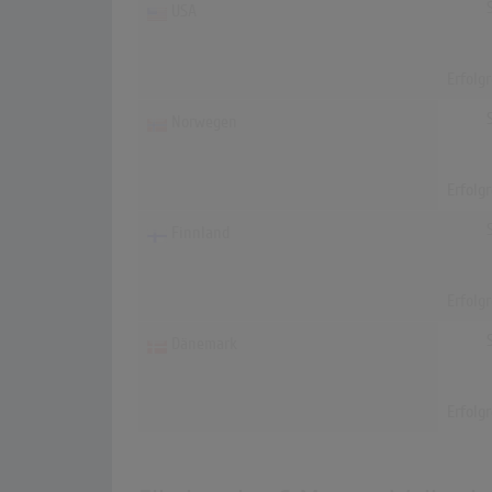
USA
Erfolg
Norwegen
Erfolg
Finnland
Erfolg
Dänemark
Erfolg