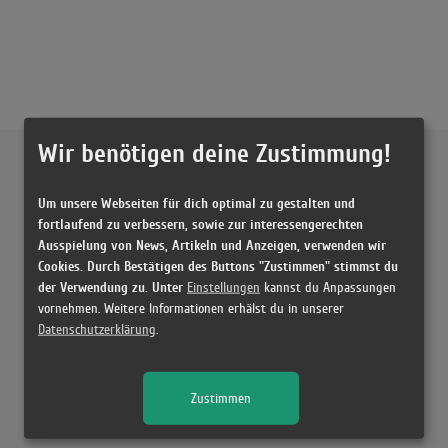
Wir benötigen deine Zustimmung!
Externe Inhalte von
YouTube
Um unsere Webseiten für dich optimal zu gestalten und
Musikvideo
fortlaufend zu verbessern, sowie zur interessengerechten
Ausspielung von News, Artikeln und Anzeigen, verwenden wir
Sie müssen die
Cookie Zustimmung ändern
, um Videos zu laden!
3 Treffer zu "I Can't Love You Anymore Ella Langley & Morgan Wallen"
Cookies. Durch Bestätigen des Buttons "Zustimmen" stimmst du
der Verwendung zu. Unter
Einstellungen
kannst du Anpassungen
Ella Langley & Morgan Wallen - I Can’t Love You Anymore (Lyrics)
vornehmen. Weitere Informationen erhälst du in unserer
(4:40)
Datenschutzerklärung
.
Ella Langley & Morgan Wallen - I Can’t Love You Anymore (Lyrics)
(3:49)
Zustimmen
Ella Langley & Morgan Wallen - I Can’t Love You Anymore EASY Guitar
Tutorial With Chords / Lyrics
(4:46)