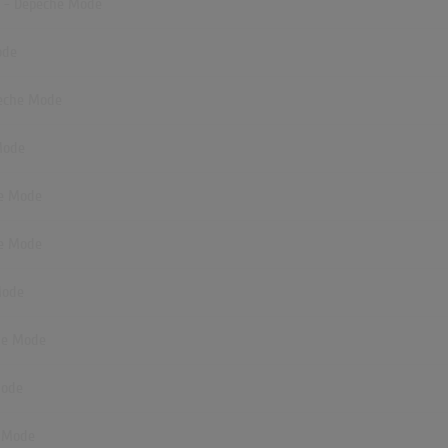
on - Depeche Mode
ode
peche Mode
Mode
he Mode
he Mode
Mode
che Mode
Mode
e Mode