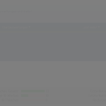
Chartauswertungen
...und mehr!
chen Gesamt
33
Erste Noti
op-10 Wochen
10
Letzte Noti
Nr.1 Wochen
0
Höchstpo