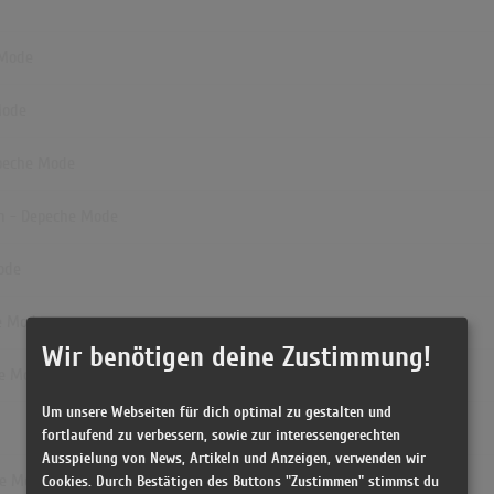
 Mode
Mode
epeche Mode
ion - Depeche Mode
Mode
he Mode
Wir benötigen deine Zustimmung!
he Mode
Um unsere Webseiten für dich optimal zu gestalten und
fortlaufend zu verbessern, sowie zur interessengerechten
Ausspielung von News, Artikeln und Anzeigen, verwenden wir
Cookies. Durch Bestätigen des Buttons "Zustimmen" stimmst du
che Mode