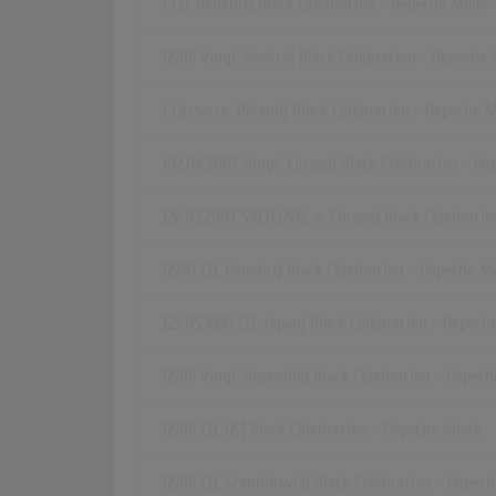
[ CD, Benelux] Black Celebration - Depeche Mode
[1986 Vinyl, Mexico] Black Celebration - Depeche
[ Cassette, Poland] Black Celebration - Depeche 
[02.04.2007 Vinyl, Europe] Black Celebration - D
[26.03.2007
SACD,DVD,..»
, Europe] Black Celebrat
[1990 CD, Benelux] Black Celebration - Depeche 
[25.05.1990 CD, Japan] Black Celebration - Depec
[1986 Vinyl, Australia] Black Celebration - Depec
[1986 CD, US] Black Celebration - Depeche Mode
[1986 CD, Scandinavia] Black Celebration - Depe