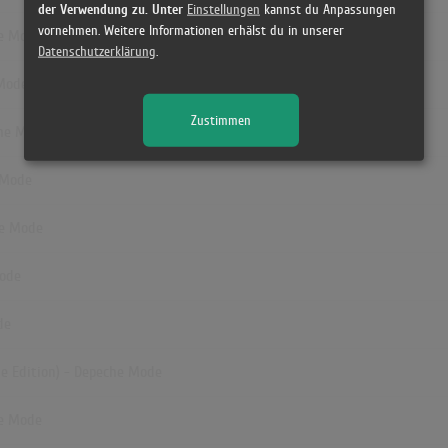
der Verwendung zu. Unter
Einstellungen
kannst du Anpassungen
vornehmen. Weitere Informationen erhälst du in unserer
he Mode
Datenschutzerklärung
.
 Mode
Zustimmen
che Mode
e Mode
he Mode
Mode
de
le Edition) - Depeche Mode
he Mode