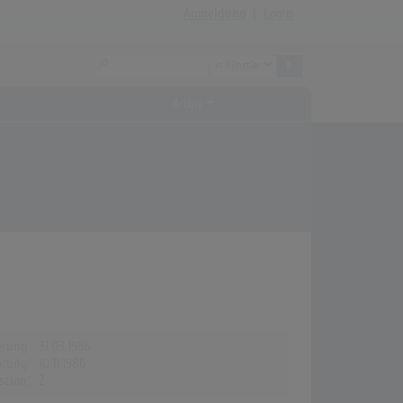
Anmeldung
|
Login
Archiv
erung:
31.03.1986
erung:
10.11.1986
stion:
2