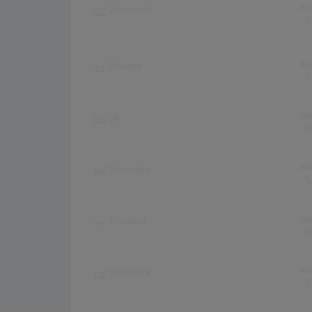
Wo
Österreich
T
Wo
Schweiz
T
Wo
UK
T
Wo
Norwegen
T
Wo
Finnland
T
Wo
Dänemark
T