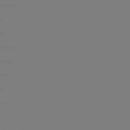
che Mode
e
ode
che Mode
he Mode
e Mode
de
ode
e