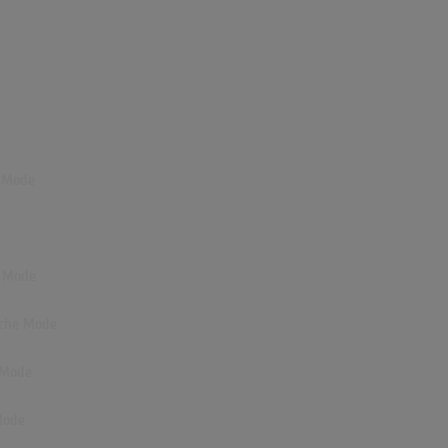
e Mode
e Mode
peche Mode
e Mode
Mode