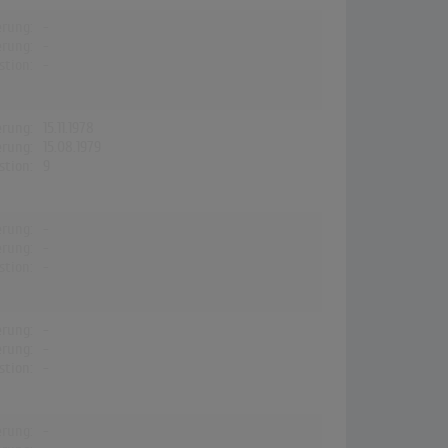
erung:
-
erung:
-
stion:
-
erung:
15.11.1978
erung:
15.08.1979
stion:
9
erung:
-
erung:
-
stion:
-
erung:
-
erung:
-
stion:
-
erung:
-