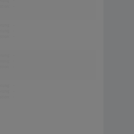
erung:
-
stion:
-
erung:
-
erung:
-
stion:
-
erung:
-
erung:
-
stion:
-
erung:
-
erung:
-
stion:
-