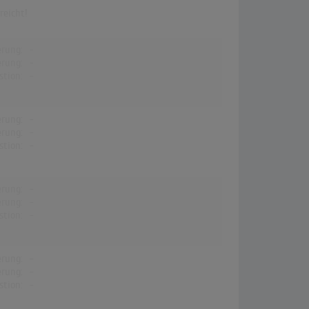
reicht!
erung:
-
erung:
-
stion:
-
erung:
-
erung:
-
stion:
-
erung:
-
erung:
-
stion:
-
erung:
-
erung:
-
stion:
-