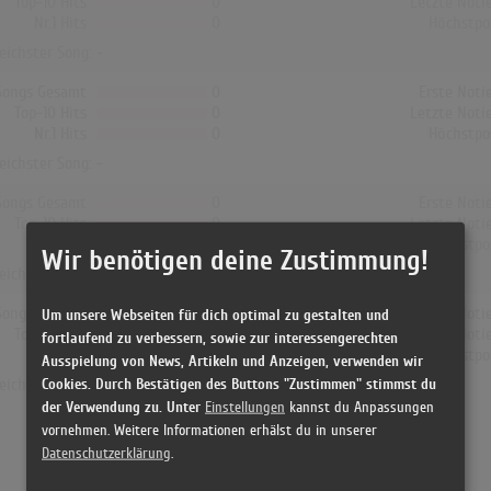
Top-10 Hits
0
Letzte Noti
Nr.1 Hits
0
Höchstpo
reichster Song: -
Songs Gesamt
0
Erste Noti
Top-10 Hits
0
Letzte Noti
Nr.1 Hits
0
Höchstpo
reichster Song: -
Songs Gesamt
0
Erste Noti
Top-10 Hits
0
Letzte Noti
Nr.1 Hits
0
Höchstpo
Wir benötigen deine Zustimmung!
reichster Song: -
Songs Gesamt
0
Erste Noti
Um unsere Webseiten für dich optimal zu gestalten und
Top-10 Hits
0
Letzte Noti
fortlaufend zu verbessern, sowie zur interessengerechten
Nr.1 Hits
0
Höchstpo
Ausspielung von News, Artikeln und Anzeigen, verwenden wir
Cookies. Durch Bestätigen des Buttons "Zustimmen" stimmst du
reichster Song: -
der Verwendung zu. Unter
Einstellungen
kannst du Anpassungen
vornehmen. Weitere Informationen erhälst du in unserer
Datenschutzerklärung
.