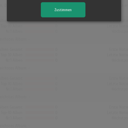
en, Dänemark und Finnland hat kein Album von Cherry Laine die Charts er
Zustimmen
Alben Gesamt
0
Erste Noti
Top-10 Alben
0
Letzte Noti
Nr.1 Alben
0
Höchstpo
reichstes Album: -
Alben Gesamt
0
Erste Noti
Top-10 Alben
0
Letzte Noti
Nr.1 Alben
0
Höchstpo
reichstes Album: -
Alben Gesamt
0
Erste Noti
Top-10 Alben
0
Letzte Noti
Nr.1 Alben
0
Höchstpo
reichstes Album: -
Alben Gesamt
0
Erste Noti
Top-10 Alben
0
Letzte Noti
Nr.1 Alben
0
Höchstpo
reichstes Album: -